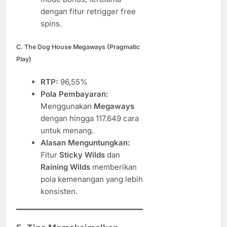
dengan fitur retrigger free
spins.
C. The Dog House Megaways (Pragmatic
Play)
RTP:
96,55%
Pola Pembayaran:
Menggunakan
Megaways
dengan hingga 117.649 cara
untuk menang.
Alasan Menguntungkan:
Fitur
Sticky Wilds
dan
Raining Wilds
memberikan
pola kemenangan yang lebih
konsisten.