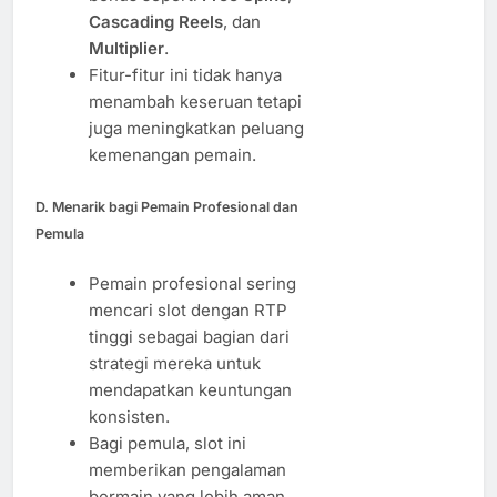
Cascading Reels
, dan
Multiplier
.
Fitur-fitur ini tidak hanya
menambah keseruan tetapi
juga meningkatkan peluang
kemenangan pemain.
D. Menarik bagi Pemain Profesional dan
Pemula
Pemain profesional sering
mencari slot dengan RTP
tinggi sebagai bagian dari
strategi mereka untuk
mendapatkan keuntungan
konsisten.
Bagi pemula, slot ini
memberikan pengalaman
bermain yang lebih aman