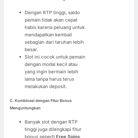
Dengan RTP tinggi, saldo
pemain tidak akan cepat
habis karena peluang untuk
mendapatkan kembali
sebagian dari taruhan lebih
besar.
Slot ini cocok untuk pemain
dengan modal kecil atau
yang ingin bermain lebih
lama tanpa harus terus
melakukan deposit.
C. Kombinasi dengan Fitur Bonus
Menguntungkan
Banyak slot dengan RTP
tinggi juga dilengkapi fitur
bonus seperti
Free Spins
,