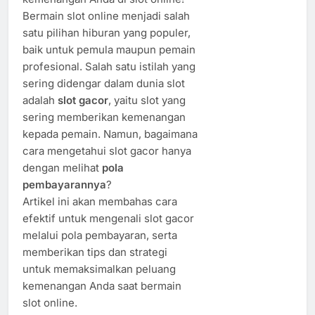
Bermain slot online menjadi salah
satu pilihan hiburan yang populer,
baik untuk pemula maupun pemain
profesional. Salah satu istilah yang
sering didengar dalam dunia slot
adalah
slot gacor
, yaitu slot yang
sering memberikan kemenangan
kepada pemain. Namun, bagaimana
cara mengetahui slot gacor hanya
dengan melihat
pola
pembayarannya
?
Artikel ini akan membahas cara
efektif untuk mengenali slot gacor
melalui pola pembayaran, serta
memberikan tips dan strategi
untuk memaksimalkan peluang
kemenangan Anda saat bermain
slot online.