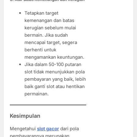
Tetapkan target
kemenangan dan batas
kerugian sebelum mulai
bermain. Jika sudah
mencapai target, segera
berhenti untuk
mengamankan keuntungan.
Jika dalam 50-100 putaran
slot tidak menunjukkan pola
pembayaran yang baik, lebih
baik ganti slot atau hentikan
permainan.
Kesimpulan
Mengetahui
slot gacor
dari pola
pembayarannya merupakan