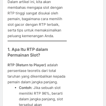
Dalam artikel ini, kita akan
membahas mengapa slot dengan
RTP tinggi sangat disukai oleh
pemain, bagaimana cara memilih
slot gacor dengan RTP terbaik,
serta tips untuk memaksimalkan
peluang kemenangan Anda.
1. Apa Itu RTP dalam
Permainan Slot?
RTP (Return to Player)
adalah
persentase teoretis dari total
taruhan yang dikembalikan kepada
pemain dalam jangka panjang.
Contoh:
Jika sebuah slot
memiliki RTP 96%, berarti
dalam jangka panjang, slot
tersebut akan