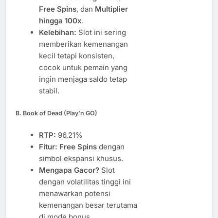
Free Spins
, dan
Multiplier
hingga 100x
.
Kelebihan:
Slot ini sering
memberikan kemenangan
kecil tetapi konsisten,
cocok untuk pemain yang
ingin menjaga saldo tetap
stabil.
B. Book of Dead (Play’n GO)
RTP:
96,21%
Fitur:
Free Spins
dengan
simbol ekspansi khusus.
Mengapa Gacor?
Slot
dengan volatilitas tinggi ini
menawarkan potensi
kemenangan besar terutama
di mode bonus.