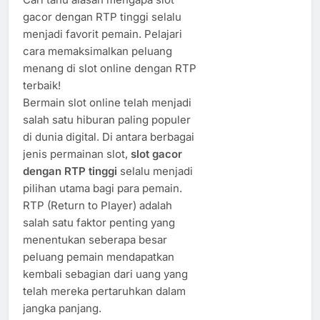
gacor dengan RTP tinggi selalu
menjadi favorit pemain. Pelajari
cara memaksimalkan peluang
menang di slot online dengan RTP
terbaik!
Bermain slot online telah menjadi
salah satu hiburan paling populer
di dunia digital. Di antara berbagai
jenis permainan slot,
slot gacor
dengan RTP tinggi
selalu menjadi
pilihan utama bagi para pemain.
RTP (Return to Player) adalah
salah satu faktor penting yang
menentukan seberapa besar
peluang pemain mendapatkan
kembali sebagian dari uang yang
telah mereka pertaruhkan dalam
jangka panjang.