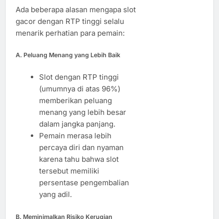
Ada beberapa alasan mengapa slot
gacor dengan RTP tinggi selalu
menarik perhatian para pemain:
A. Peluang Menang yang Lebih Baik
Slot dengan RTP tinggi
(umumnya di atas 96%)
memberikan peluang
menang yang lebih besar
dalam jangka panjang.
Pemain merasa lebih
percaya diri dan nyaman
karena tahu bahwa slot
tersebut memiliki
persentase pengembalian
yang adil.
B. Meminimalkan Risiko Kerugian