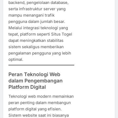
backend, pengelolaan database,
serta infrastruktur server yang
mampu menangani trafik
pengguna dalam jumlah besar.
Melalui integrasi teknologi yang
tepat, platform seperti Situs Togel
dapat meningkatkan stabilitas
sistem sekaligus memberikan
pengalaman pengguna yang lebih
optimal.
Peran Teknologi Web
dalam Pengembangan
Platform Digital
Teknologi web modern memainkan
peran penting dalam membangun
platform digital yang efisien.
Sistem website saat ini biasanya