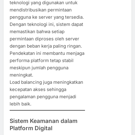
teknologi yang digunakan untuk
mendistribusikan permintaan
pengguna ke server yang tersedia.
Dengan teknologi ini, sistem dapat
memastikan bahwa setiap
permintaan diproses oleh server
dengan beban kerja paling ringan.
Pendekatan ini membantu menjaga
performa platform tetap stabil
meskipun jumlah pengguna
meningkat.
Load balancing juga meningkatkan
kecepatan akses sehingga
pengalaman pengguna menjadi
lebih baik.
Sistem Keamanan dalam
Platform Digital