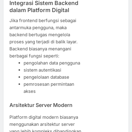
Integrasi Sistem Backend
dalam Platform Digital
Jika frontend berfungsi sebagai
antarmuka pengguna, maka
backend bertugas mengelola
proses yang terjadi di balik layar.
Backend biasanya menangani
berbagai fungsi seperti:
pengolahan data pengguna
sistem autentikasi
pengelolaan database
pemrosesan permintaan
akses
Arsitektur Server Modern
Platform digital modern biasanya
menggunakan arsitektur server
yang lebih kompleks dibandingkan