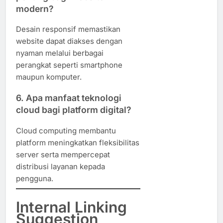
modern?
Desain responsif memastikan
website dapat diakses dengan
nyaman melalui berbagai
perangkat seperti smartphone
maupun komputer.
6. Apa manfaat teknologi
cloud bagi platform digital?
Cloud computing membantu
platform meningkatkan fleksibilitas
server serta mempercepat
distribusi layanan kepada
pengguna.
Internal Linking
Suggestion