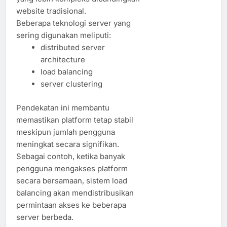
website tradisional.
Beberapa teknologi server yang
sering digunakan meliputi:
distributed server
architecture
load balancing
server clustering
Pendekatan ini membantu
memastikan platform tetap stabil
meskipun jumlah pengguna
meningkat secara signifikan.
Sebagai contoh, ketika banyak
pengguna mengakses platform
secara bersamaan, sistem load
balancing akan mendistribusikan
permintaan akses ke beberapa
server berbeda.