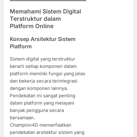
Memahami Sistem Digital
Terstruktur dalam
Platform Online
Konsep Arsitektur Sistem
Platform
Sistem digital yang terstruktur
berarti setiap komponen dalam
platform memiliki fungsi yang jelas
dan bekerja secara terintegrasi
dengan komponen lainnya.
Pendekatan ini sangat penting
dalam platform yang melayani
banyak pengguna secara
bersamaan.
Champion4D memanfaatkan
pendekatan arsitektur sistem yang