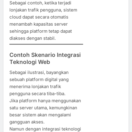
Sebagai contoh, ketika terjadi
lonjakan trafik pengguna, sistem
cloud dapat secara otomatis
menambah kapasitas server
sehingga platform tetap dapat
diakses dengan stabil.
Contoh Skenario Integrasi
Teknologi Web
Sebagai ilustrasi, bayangkan
sebuah platform digital yang
menerima lonjakan trafik
pengguna secara tiba-tiba.
Jika platform hanya menggunakan
satu server utama, kemungkinan
besar sistem akan mengalami
gangguan akses.
Namun dengan integrasi teknologi