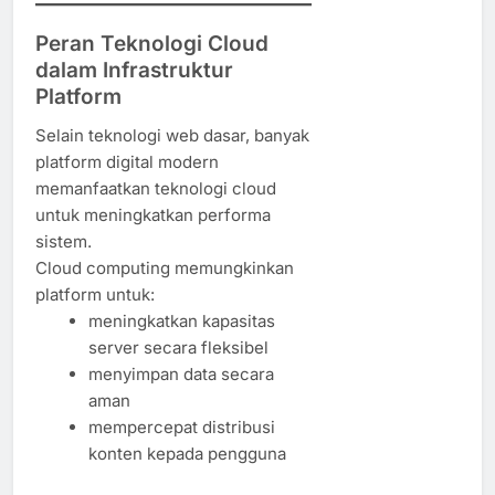
Peran Teknologi Cloud
dalam Infrastruktur
Platform
Selain teknologi web dasar, banyak
platform digital modern
memanfaatkan teknologi cloud
untuk meningkatkan performa
sistem.
Cloud computing memungkinkan
platform untuk:
meningkatkan kapasitas
server secara fleksibel
menyimpan data secara
aman
mempercepat distribusi
konten kepada pengguna