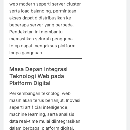
web modern seperti server cluster
serta load balancing, permintaan
akses dapat didistribusikan ke
beberapa server yang berbeda.
Pendekatan ini membantu
memastikan seluruh pengguna
tetap dapat mengakses platform
tanpa gangguan.
Masa Depan Integrasi
Teknologi Web pada
Platform Digital
Perkembangan teknologi web
masih akan terus berlanjut. Inovasi
seperti artificial intelligence,
machine learning, serta analisis
data real-time mulai diintegrasikan
dalam berbagai platform digital.