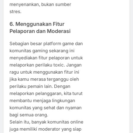
menyenankan, bukan sumber
stres.
6.
Menggunakan Fitur
Pelaporan dan Moderasi
Sebagian besar platform game dan
komunitas gaming sekarang ini
menyediakan fitur pelaporan untuk
melaporkan perilaku toxic. Jangan
ragu untuk menggunakan fitur ini
jika kamu merasa terganggu oleh
perilaku pemain lain. Dengan
melaporkan pelanggaran, kita turut
membantu menjaga lingkungan
komunitas yang sehat dan nyaman
bagi semua orang.
Selain itu, banyak komunitas online
juga memiliki moderator yang siap