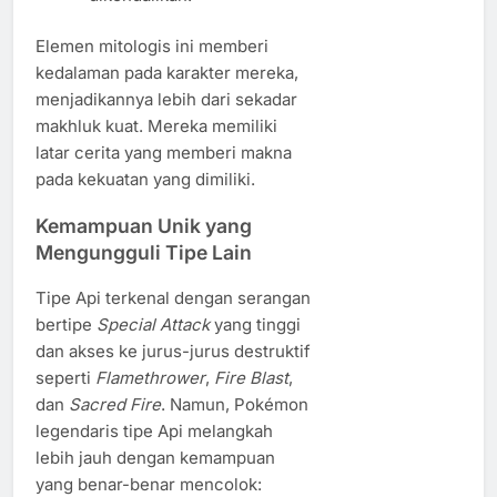
Elemen mitologis ini memberi
kedalaman pada karakter mereka,
menjadikannya lebih dari sekadar
makhluk kuat. Mereka memiliki
latar cerita yang memberi makna
pada kekuatan yang dimiliki.
Kemampuan Unik yang
Mengungguli Tipe Lain
Tipe Api terkenal dengan serangan
bertipe
Special Attack
yang tinggi
dan akses ke jurus-jurus destruktif
seperti
Flamethrower
,
Fire Blast
,
dan
Sacred Fire
. Namun, Pokémon
legendaris tipe Api melangkah
lebih jauh dengan kemampuan
yang benar-benar mencolok: