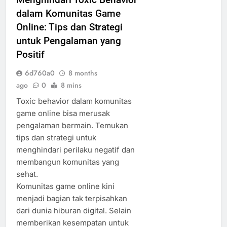
dalam Komunitas Game
Online: Tips dan Strategi
untuk Pengalaman yang
Positif
6d760a0
8 months
ago
0
8 mins
Toxic behavior dalam komunitas
game online bisa merusak
pengalaman bermain. Temukan
tips dan strategi untuk
menghindari perilaku negatif dan
membangun komunitas yang
sehat.
Komunitas game online kini
menjadi bagian tak terpisahkan
dari dunia hiburan digital. Selain
memberikan kesempatan untuk