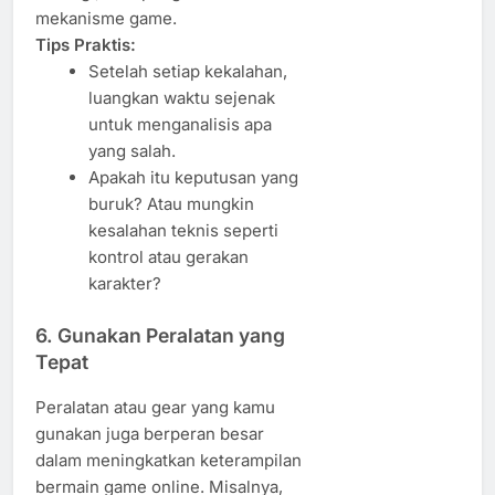
mekanisme game.
Tips Praktis:
Setelah setiap kekalahan,
luangkan waktu sejenak
untuk menganalisis apa
yang salah.
Apakah itu keputusan yang
buruk? Atau mungkin
kesalahan teknis seperti
kontrol atau gerakan
karakter?
6. Gunakan Peralatan yang
Tepat
Peralatan atau gear yang kamu
gunakan juga berperan besar
dalam meningkatkan keterampilan
bermain game online. Misalnya,