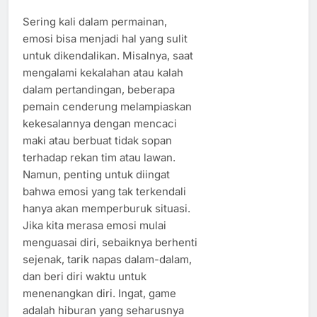
Sering kali dalam permainan,
emosi bisa menjadi hal yang sulit
untuk dikendalikan. Misalnya, saat
mengalami kekalahan atau kalah
dalam pertandingan, beberapa
pemain cenderung melampiaskan
kekesalannya dengan mencaci
maki atau berbuat tidak sopan
terhadap rekan tim atau lawan.
Namun, penting untuk diingat
bahwa emosi yang tak terkendali
hanya akan memperburuk situasi.
Jika kita merasa emosi mulai
menguasai diri, sebaiknya berhenti
sejenak, tarik napas dalam-dalam,
dan beri diri waktu untuk
menenangkan diri. Ingat, game
adalah hiburan yang seharusnya