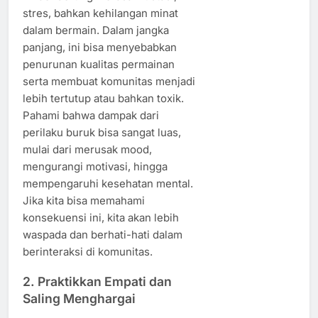
stres, bahkan kehilangan minat
dalam bermain. Dalam jangka
panjang, ini bisa menyebabkan
penurunan kualitas permainan
serta membuat komunitas menjadi
lebih tertutup atau bahkan toxik.
Pahami bahwa dampak dari
perilaku buruk bisa sangat luas,
mulai dari merusak mood,
mengurangi motivasi, hingga
mempengaruhi kesehatan mental.
Jika kita bisa memahami
konsekuensi ini, kita akan lebih
waspada dan berhati-hati dalam
berinteraksi di komunitas.
2.
Praktikkan Empati dan
Saling Menghargai