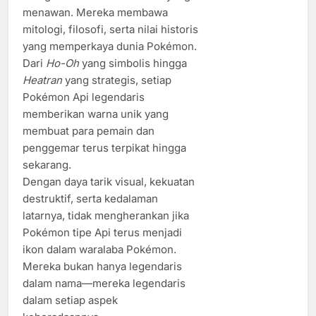
menawan. Mereka membawa
mitologi, filosofi, serta nilai historis
yang memperkaya dunia Pokémon.
Dari
Ho-Oh
yang simbolis hingga
Heatran
yang strategis, setiap
Pokémon Api legendaris
memberikan warna unik yang
membuat para pemain dan
penggemar terus terpikat hingga
sekarang.
Dengan daya tarik visual, kekuatan
destruktif, serta kedalaman
latarnya, tidak mengherankan jika
Pokémon tipe Api terus menjadi
ikon dalam waralaba Pokémon.
Mereka bukan hanya legendaris
dalam nama—mereka legendaris
dalam setiap aspek