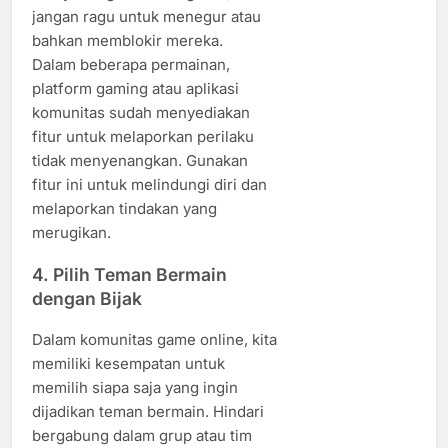
jangan ragu untuk menegur atau
bahkan memblokir mereka.
Dalam beberapa permainan,
platform gaming atau aplikasi
komunitas sudah menyediakan
fitur untuk melaporkan perilaku
tidak menyenangkan. Gunakan
fitur ini untuk melindungi diri dan
melaporkan tindakan yang
merugikan.
4.
Pilih Teman Bermain
dengan Bijak
Dalam komunitas game online, kita
memiliki kesempatan untuk
memilih siapa saja yang ingin
dijadikan teman bermain. Hindari
bergabung dalam grup atau tim