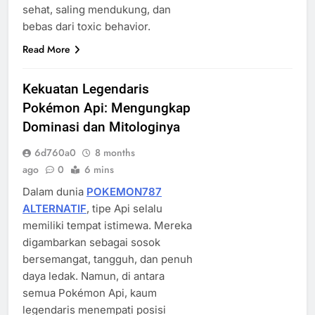
sehat, saling mendukung, dan
bebas dari toxic behavior.
Read More
Kekuatan Legendaris
Pokémon Api: Mengungkap
Dominasi dan Mitologinya
6d760a0
8 months
ago
0
6 mins
Dalam dunia
POKEMON787
ALTERNATIF
, tipe Api selalu
memiliki tempat istimewa. Mereka
digambarkan sebagai sosok
bersemangat, tangguh, dan penuh
daya ledak. Namun, di antara
semua Pokémon Api, kaum
legendaris menempati posisi