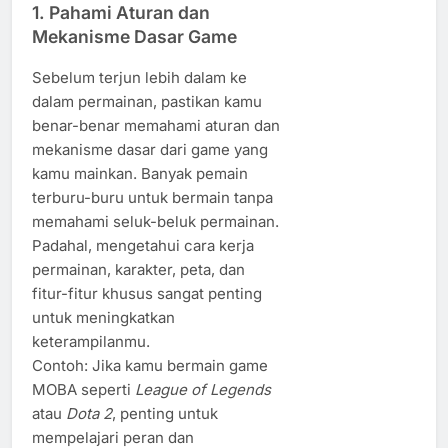
1. Pahami Aturan dan
Mekanisme Dasar Game
Sebelum terjun lebih dalam ke
dalam permainan, pastikan kamu
benar-benar memahami aturan dan
mekanisme dasar dari game yang
kamu mainkan. Banyak pemain
terburu-buru untuk bermain tanpa
memahami seluk-beluk permainan.
Padahal, mengetahui cara kerja
permainan, karakter, peta, dan
fitur-fitur khusus sangat penting
untuk meningkatkan
keterampilanmu.
Contoh: Jika kamu bermain game
MOBA seperti
League of Legends
atau
Dota 2
, penting untuk
mempelajari peran dan