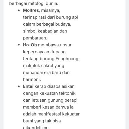
berbagai mitologi dunia.
Moltres
, misalnya,
terinspirasi dari burung api
dalam berbagai budaya,
simbol keabadian dan
pembaruan.
Ho-Oh
membawa unsur
kepercayaan Jepang
tentang burung Fenghuang,
makhluk sakral yang
menandai era baru dan
harmoni.
Entei
kerap diasosiasikan
dengan kekuatan tektonik
dan letusan gunung berapi,
memberi kesan bahwa ia
adalah manifestasi kekuatan
bumi yang tak bisa
dikendalikan.