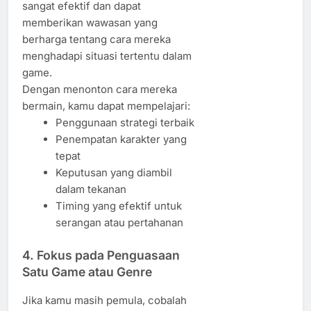
sangat efektif dan dapat
memberikan wawasan yang
berharga tentang cara mereka
menghadapi situasi tertentu dalam
game.
Dengan menonton cara mereka
bermain, kamu dapat mempelajari:
Penggunaan strategi terbaik
Penempatan karakter yang
tepat
Keputusan yang diambil
dalam tekanan
Timing yang efektif untuk
serangan atau pertahanan
4. Fokus pada Penguasaan
Satu Game atau Genre
Jika kamu masih pemula, cobalah