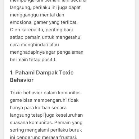
langsung, perilaku ini juga dapat
mengganggu mental dan
emosional gamer yang terlibat.
Oleh karena itu, penting bagi
setiap pemain untuk mengetahui
cara menghindari atau
menghadapinya agar pengalaman
bermain tetap positif.
1.
Pahami Dampak Toxic
Behavior
Toxic behavior dalam komunitas
game bisa mempengaruhi tidak
hanya para korban secara
langsung tetapi juga keseluruhan
suasana komunitas. Pemain yang
sering mengalami perilaku buruk
ini cenderung merasa frustasi,