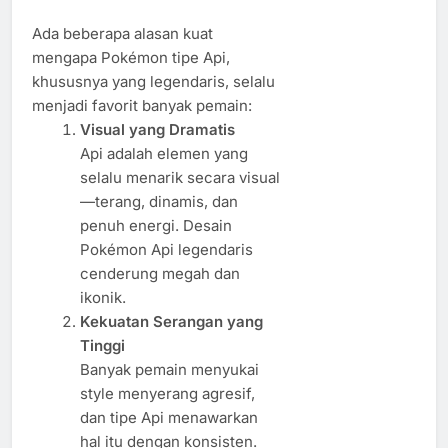
Ada beberapa alasan kuat
mengapa Pokémon tipe Api,
khususnya yang legendaris, selalu
menjadi favorit banyak pemain:
Visual yang Dramatis
Api adalah elemen yang
selalu menarik secara visual
—terang, dinamis, dan
penuh energi. Desain
Pokémon Api legendaris
cenderung megah dan
ikonik.
Kekuatan Serangan yang
Tinggi
Banyak pemain menyukai
style menyerang agresif,
dan tipe Api menawarkan
hal itu dengan konsisten.