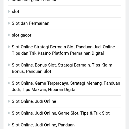
slot
Slot dan Permainan
slot gacor
Slot Online Strategi Bermain Slot Panduan Judi Online
Tips dan Trik Kasino Platform Permainan Digital
Slot Online, Bonus Slot, Strategi Bermain, Tips Klaim
Bonus, Panduan Slot
Slot Online, Game Terpercaya, Strategi Menang, Panduan
Judi, Tips Maxwin, Hiburan Digital
Slot Online, Judi Online
Slot Online, Judi Online, Game Slot, Tips & Trik Slot
Slot Online, Judi Online, Panduan