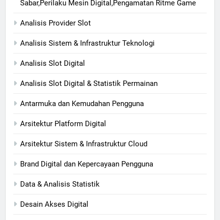
Sabar,Perilaku Mesin Digital,Pengamatan Ritme Game
Analisis Provider Slot
Analisis Sistem & Infrastruktur Teknologi
Analisis Slot Digital
Analisis Slot Digital & Statistik Permainan
Antarmuka dan Kemudahan Pengguna
Arsitektur Platform Digital
Arsitektur Sistem & Infrastruktur Cloud
Brand Digital dan Kepercayaan Pengguna
Data & Analisis Statistik
Desain Akses Digital