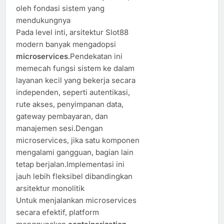
oleh fondasi sistem yang
mendukungnya
Pada level inti, arsitektur Slot88
modern banyak mengadopsi
microservices
.Pendekatan ini
memecah fungsi sistem ke dalam
layanan kecil yang bekerja secara
independen, seperti autentikasi,
rute akses, penyimpanan data,
gateway pembayaran, dan
manajemen sesi.Dengan
microservices, jika satu komponen
mengalami gangguan, bagian lain
tetap berjalan.Implementasi ini
jauh lebih fleksibel dibandingkan
arsitektur monolitik
Untuk menjalankan microservices
secara efektif, platform