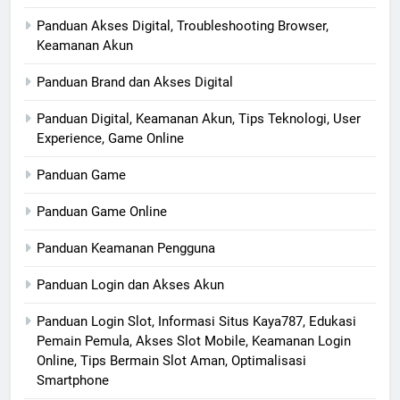
Panduan Akses Digital, Troubleshooting Browser,
Keamanan Akun
Panduan Brand dan Akses Digital
Panduan Digital, Keamanan Akun, Tips Teknologi, User
Experience, Game Online
Panduan Game
Panduan Game Online
Panduan Keamanan Pengguna
Panduan Login dan Akses Akun
Panduan Login Slot, Informasi Situs Kaya787, Edukasi
Pemain Pemula, Akses Slot Mobile, Keamanan Login
Online, Tips Bermain Slot Aman, Optimalisasi
Smartphone