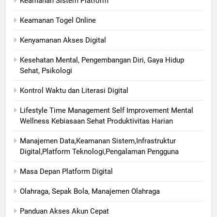
Keamanan Sistem Platform
Keamanan Togel Online
Kenyamanan Akses Digital
Kesehatan Mental, Pengembangan Diri, Gaya Hidup
Sehat, Psikologi
Kontrol Waktu dan Literasi Digital
Lifestyle Time Management Self Improvement Mental
Wellness Kebiasaan Sehat Produktivitas Harian
Manajemen Data,Keamanan Sistem,Infrastruktur
Digital,Platform Teknologi,Pengalaman Pengguna
Masa Depan Platform Digital
Olahraga, Sepak Bola, Manajemen Olahraga
Panduan Akses Akun Cepat