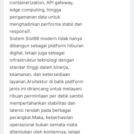
containerization, API gateway,
edge computing, hingga
pengamanan data untuk
menghadirkan performa stabil dan
responsif.
Sistem Slot88 modern tidak hanya
dibangun sebagai platform hiburan
digital, tetapi juga sebagai
infrastruktur teknologi dengan
standar tinggi dalam kinerja,
keamanan, dan ketersediaan
layanan.Arsitektur di balik platform
jenis ini dirancang untuk melayani
ribuan permintaan per detik sambil
mempertahankan stabilitas dan
latensi rendah pada berbagai
perangkat.Maka, keberhasilan
operasional bukan semata-mata
ditentukan oleh kontennya, tetapi