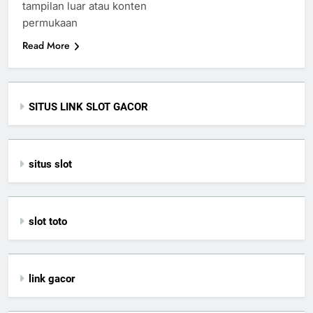
tampilan luar atau konten
permukaan
Read More
SITUS LINK SLOT GACOR
situs slot
slot toto
link gacor