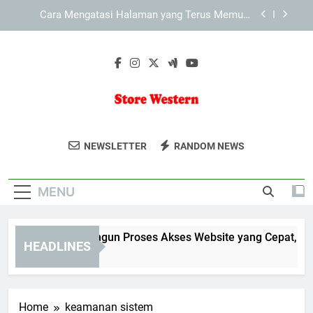
Skip
KAYA787 Alternatif dengan Pengalaman Akses
to
yang Stabil dan Terarah
content
Cara Menjaga Privasi Akun saat Membuka
KAYA787 Alternatif
Panduan Membangun Proses Akses Website yang
Cepat, Terarah, dan Aman
Cara Mengatasi Halaman yang Terus Memuat
secara Aman dan Sistematis
Store Western
Temukan Pakaian Dan Perlengkapan
KAYA787 Alternatif dengan Pengalaman Akses
NEWSLETTER
RANDOM NEWS
yang Stabil dan Terarah
Bertema Western Di Store Western. Gaya
Cara Menjaga Privasi Akun saat Membuka
Khas Yang Menambah Karakter Anda.
KAYA787 Alternatif
MENU
nduan Membangun Proses Akses Website yang Cepat, Terara
HEADLINES
Weeks Ago
Home
keamanan sistem