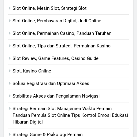
Slot Online, Mesin Slot, Strategi Slot
Slot Online, Pembayaran Digital, Judi Online
Slot Online, Permainan Casino, Panduan Taruhan
Slot Online, Tips dan Strategi, Permainan Kasino
Slot Review, Game Features, Casino Guide
Slot, Kasino Online
Solusi Registrasi dan Optimasi Akses
Stabilitas Akses dan Pengalaman Navigasi
Strategi Bermain Slot Manajemen Waktu Pemain
Panduan Pemula Slot Online Tips Kontrol Emosi Edukasi
Hiburan Digital
Strategi Game & Psikologi Pemain