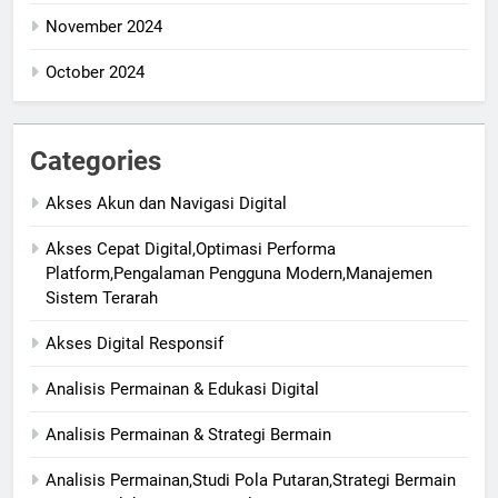
November 2024
October 2024
Categories
Akses Akun dan Navigasi Digital
Akses Cepat Digital,Optimasi Performa
Platform,Pengalaman Pengguna Modern,Manajemen
Sistem Terarah
Akses Digital Responsif
Analisis Permainan & Edukasi Digital
Analisis Permainan & Strategi Bermain
Analisis Permainan,Studi Pola Putaran,Strategi Bermain