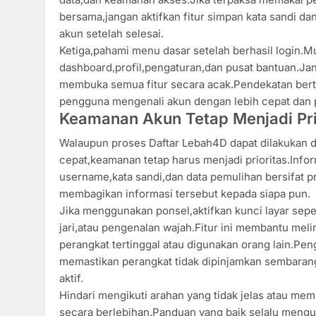
bersama,jangan aktifkan fitur simpan kata sandi dan
akun setelah selesai.
Ketiga,pahami menu dasar setelah berhasil login.Mu
dashboard,profil,pengaturan,dan pusat bantuan.Ja
membuka semua fitur secara acak.Pendekatan be
pengguna mengenali akun dengan lebih cepat dan p
Keamanan Akun Tetap Menjadi Pri
Walaupun proses Daftar Lebah4D dapat dilakukan 
cepat,keamanan tetap harus menjadi prioritas.Infor
username,kata sandi,dan data pemulihan bersifat p
membagikan informasi tersebut kepada siapa pun.
Jika menggunakan ponsel,aktifkan kunci layar seper
jari,atau pengenalan wajah.Fitur ini membantu meli
perangkat tertinggal atau digunakan orang lain.Pen
memastikan perangkat tidak dipinjamkan sembaran
aktif.
Hindari mengikuti arahan yang tidak jelas atau memi
secara berlebihan.Panduan yang baik selalu meng