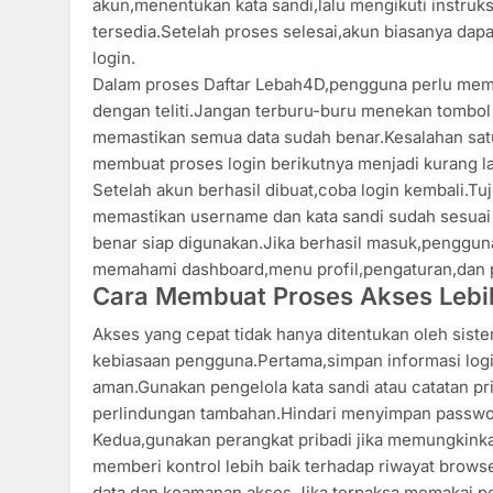
akun,menentukan kata sandi,lalu mengikuti instruks
tersedia.Setelah proses selesai,akun biasanya dap
login.
Dalam proses Daftar Lebah4D,pengguna perlu memb
dengan teliti.Jangan terburu-buru menekan tombol
memastikan semua data sudah benar.Kesalahan satu
membuat proses login berikutnya menjadi kurang la
Setelah akun berhasil dibuat,coba login kembali.Tu
memastikan username dan kata sandi sudah sesuai 
benar siap digunakan.Jika berhasil masuk,penggun
memahami dashboard,menu profil,pengaturan,dan 
Cara Membuat Proses Akses Lebi
Akses yang cepat tidak hanya ditentukan oleh siste
kebiasaan pengguna.Pertama,simpan informasi logi
aman.Gunakan pengelola kata sandi atau catatan pr
perlindungan tambahan.Hindari menyimpan passwor
Kedua,gunakan perangkat pribadi jika memungkinka
memberi kontrol lebih baik terhadap riwayat brow
data,dan keamanan akses.Jika terpaksa memakai p