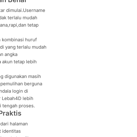
tar dimulai.Username
idak terlalu mudah
ana,rapi,dan tetap
n kombinasi huruf
ndi yang terlalu mudah
tan angka
akun tetap lebih
ang digunakan masih
i pemulihan berguna
dala login di
r Lebah4D lebih
i tengah proses.
raktis
dari halaman
identitas