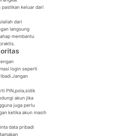
 pastikan keluar dari
lailah dari
ngan langsung
rtahap membantu
raktis.
oritas
dengan
masi login seperti
ribadi.Jangan
ti PIN,pola,sidik
ndungi akun jika
gguna juga perlu
gan ketika akun masih
nta data pribadi
utamakan