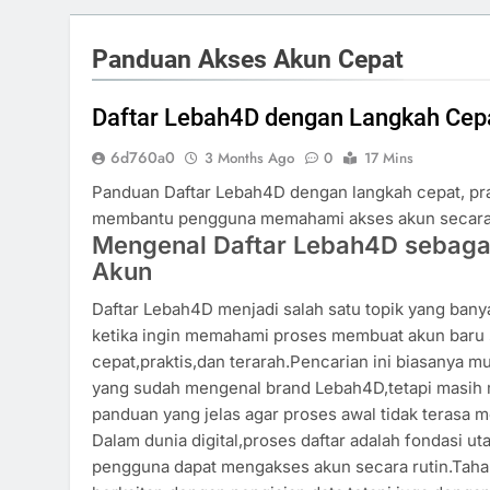
Panduan Akses Akun Cepat
Daftar Lebah4D dengan Langkah Cepa
6d760a0
3 Months Ago
0
17 Mins
Panduan Daftar Lebah4D dengan langkah cepat, pra
membantu pengguna memahami akses akun secara j
Mengenal Daftar Lebah4D sebaga
Akun
Daftar Lebah4D menjadi salah satu topik yang bany
ketika ingin memahami proses membuat akun baru 
cepat,praktis,dan terarah.Pencarian ini biasanya 
yang sudah mengenal brand Lebah4D,tetapi masi
panduan yang jelas agar proses awal tidak terasa
Dalam dunia digital,proses daftar adalah fondasi u
pengguna dapat mengakses akun secara rutin.Tahap