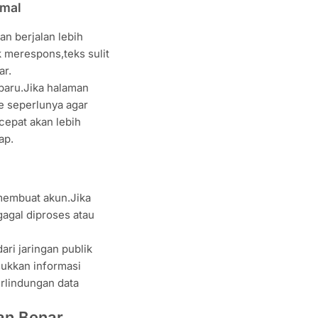
imal
n berjalan lebih
 merespons,teks sulit
ar.
baru.Jika halaman
e seperlunya agar
cepat akan lebih
ap.
 membuat akun.Jika
gagal diproses atau
ri jaringan publik
sukkan informasi
erlindungan data
an Benar