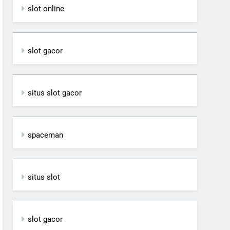
slot online
slot gacor
situs slot gacor
spaceman
situs slot
slot gacor