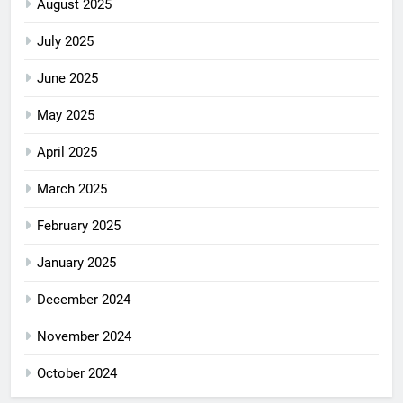
August 2025
July 2025
June 2025
May 2025
April 2025
March 2025
February 2025
January 2025
December 2024
November 2024
October 2024