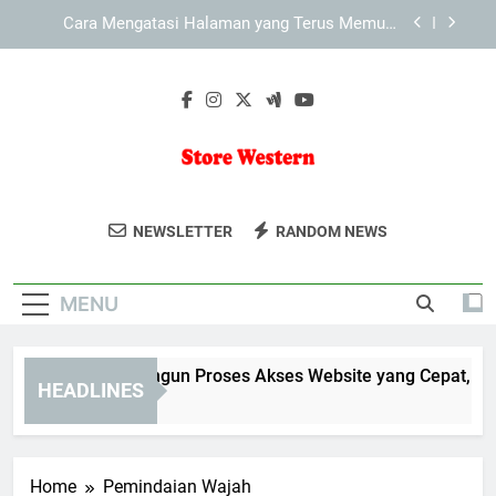
Skip
KAYA787 Alternatif dengan Pengalaman Akses
to
yang Stabil dan Terarah
content
Cara Menjaga Privasi Akun saat Membuka
KAYA787 Alternatif
Panduan Membangun Proses Akses Website yang
Cepat, Terarah, dan Aman
Cara Mengatasi Halaman yang Terus Memuat
secara Aman dan Sistematis
Store Western
Temukan Pakaian Dan Perlengkapan
KAYA787 Alternatif dengan Pengalaman Akses
NEWSLETTER
RANDOM NEWS
yang Stabil dan Terarah
Bertema Western Di Store Western. Gaya
Cara Menjaga Privasi Akun saat Membuka
Khas Yang Menambah Karakter Anda.
KAYA787 Alternatif
MENU
nduan Membangun Proses Akses Website yang Cepat, Terar
HEADLINES
Weeks Ago
Home
Pemindaian Wajah