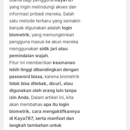
yang ingin melindungi akses dan
informasi pribadi mereka. Salah
satu metode terbaru yang semakin
banyak digunakan adalah
login
biometrik
, yang memungkinkan
pengguna masuk ke akun mereka
menggunakan
sidik jari atau
pemindaian wajah
.
Fitur ini memberikan
keamanan
lebih tinggi dibandingkan dengan
password biasa
, karena biometrik
tidak bisa ditebak, dicuri, atau
digunakan oleh orang lain tanpa
izin Anda
. Dalam artikel ini, kita
akan membahas
apa itu login
biometrik, cara mengaktifkannya
di Kaya787, serta manfaat dan
langkah tambahan untuk