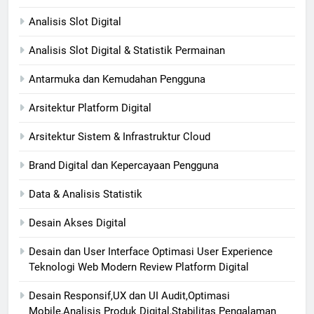
Analisis Slot Digital
Analisis Slot Digital & Statistik Permainan
Antarmuka dan Kemudahan Pengguna
Arsitektur Platform Digital
Arsitektur Sistem & Infrastruktur Cloud
Brand Digital dan Kepercayaan Pengguna
Data & Analisis Statistik
Desain Akses Digital
Desain dan User Interface Optimasi User Experience
Teknologi Web Modern Review Platform Digital
Desain Responsif,UX dan UI Audit,Optimasi
Mobile,Analisis Produk Digital,Stabilitas Pengalaman