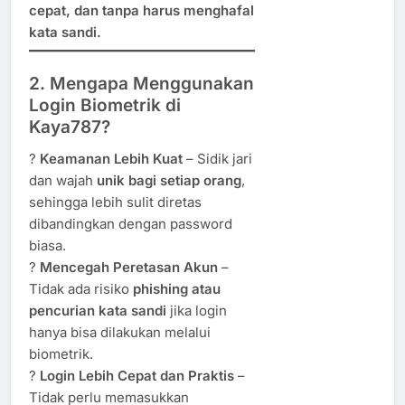
cepat, dan tanpa harus menghafal
kata sandi.
2. Mengapa Menggunakan
Login Biometrik di
Kaya787?
?
Keamanan Lebih Kuat
– Sidik jari
dan wajah
unik bagi setiap orang
,
sehingga lebih sulit diretas
dibandingkan dengan password
biasa.
?
Mencegah Peretasan Akun
–
Tidak ada risiko
phishing atau
pencurian kata sandi
jika login
hanya bisa dilakukan melalui
biometrik.
?
Login Lebih Cepat dan Praktis
–
Tidak perlu memasukkan