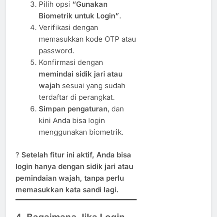
Pilih opsi
“Gunakan
Biometrik untuk Login”
.
Verifikasi dengan
memasukkan kode OTP atau
password.
Konfirmasi dengan
memindai sidik jari atau
wajah
sesuai yang sudah
terdaftar di perangkat.
Simpan pengaturan
, dan
kini Anda bisa login
menggunakan biometrik.
?
Setelah fitur ini aktif, Anda bisa
login hanya dengan sidik jari atau
pemindaian wajah, tanpa perlu
memasukkan kata sandi lagi.