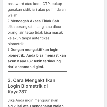
password atau kode OTP, cukup
gunakan sidik jari atau pemindaian
wajah.
?
Mencegah Akses Tidak Sah
–
Jika perangkat hilang atau dicuri,
orang lain tetap tidak bisa masuk
ke akun tanpa autentikasi
biometrik.
?
Dengan mengaktifkan login
biometrik, Anda bisa memastikan
akun Kaya787 lebih terlindungi
dari ancaman digital.
3. Cara Mengaktifkan
Login Biometrik di
Kaya787
Jika Anda ingin menggunakan
sidik jari atau pengenalan wajah