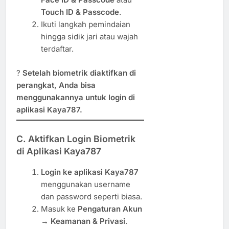
Touch ID & Passcode
.
Ikuti langkah pemindaian
hingga sidik jari atau wajah
terdaftar.
?
Setelah biometrik diaktifkan di
perangkat, Anda bisa
menggunakannya untuk login di
aplikasi Kaya787.
C. Aktifkan Login Biometrik
di Aplikasi Kaya787
Login ke aplikasi Kaya787
menggunakan username
dan password seperti biasa.
Masuk ke
Pengaturan Akun
→
Keamanan & Privasi
.