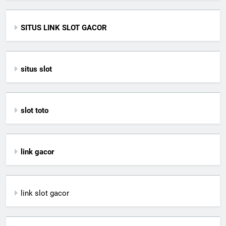
SITUS LINK SLOT GACOR
situs slot
slot toto
link gacor
link slot gacor