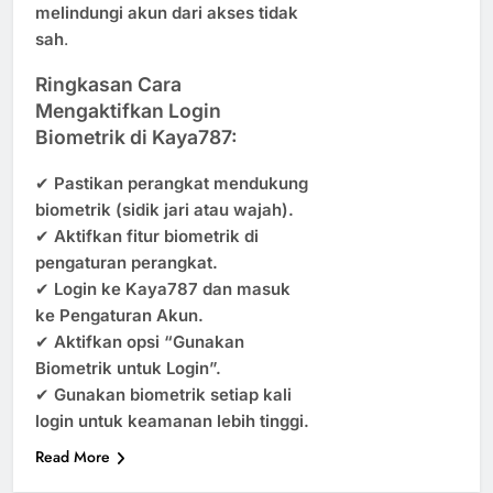
melindungi akun dari akses tidak
sah
.
Ringkasan Cara
Mengaktifkan Login
Biometrik di Kaya787:
✔
Pastikan perangkat mendukung
biometrik (sidik jari atau wajah).
✔
Aktifkan fitur biometrik di
pengaturan perangkat.
✔
Login ke Kaya787 dan masuk
ke Pengaturan Akun.
✔
Aktifkan opsi “Gunakan
Biometrik untuk Login”.
✔
Gunakan biometrik setiap kali
login untuk keamanan lebih tinggi.
Read More