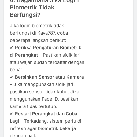
4. Bagaimana Jika Login
Biometrik Tidak
Berfungsi?
Jika login biometrik tidak
berfungsi di Kaya787, coba
beberapa langkah berikut:
✔
Periksa Pengaturan Biometrik
di Perangkat
– Pastikan sidik jari
atau wajah sudah terdaftar dengan
benar.
✔
Bersihkan Sensor atau Kamera
– Jika menggunakan sidik jari,
pastikan sensor tidak kotor. Jika
menggunakan Face ID, pastikan
kamera tidak tertutup.
✔
Restart Perangkat dan Coba
Lagi
– Terkadang, sistem perlu di-
refresh agar biometrik bekerja
dengan baik.