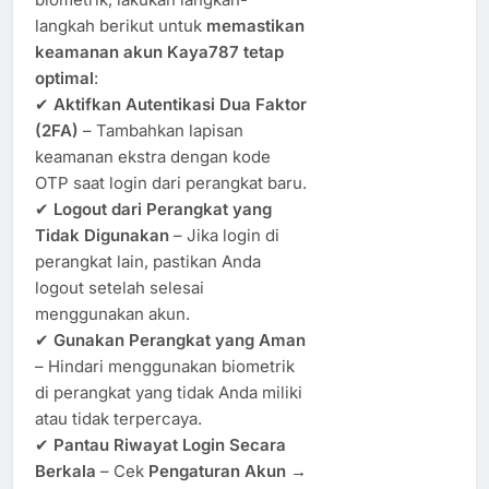
langkah berikut untuk
memastikan
keamanan akun Kaya787 tetap
optimal
:
✔
Aktifkan Autentikasi Dua Faktor
(2FA)
– Tambahkan lapisan
keamanan ekstra dengan kode
OTP saat login dari perangkat baru.
✔
Logout dari Perangkat yang
Tidak Digunakan
– Jika login di
perangkat lain, pastikan Anda
logout setelah selesai
menggunakan akun.
✔
Gunakan Perangkat yang Aman
– Hindari menggunakan biometrik
di perangkat yang tidak Anda miliki
atau tidak terpercaya.
✔
Pantau Riwayat Login Secara
Berkala
– Cek
Pengaturan Akun →