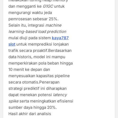
dan mengganti ke
G1GC
untuk
mengurangi waktu jeda
pemrosesan sebesar 25%.
Selain itu, integrasi
machine
learning-based load prediction
mulai diuji pada sistem
kaya787
slot
untuk memprediksi lonjakan
trafik secara proaktif.Berdasarkan
data historis, model ini mampu
memperkirakan pola beban hingga
10 menit ke depan dan
menyesuaikan kapasitas pipeline
secara otomatis.Penerapan
strategi prediktif ini diharapkan
dapat menekan potensi
latency
spike
serta meningkatkan efisiensi
sumber daya hingga 20%.
Hasil akhir dari analisis