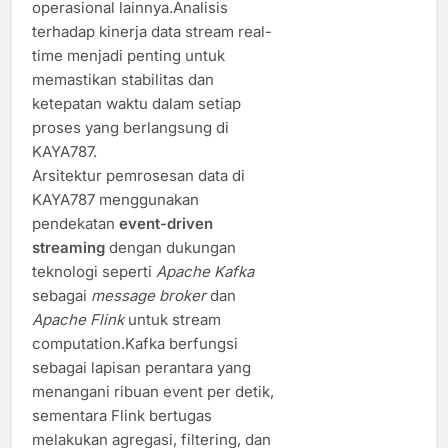
operasional lainnya.Analisis
terhadap kinerja data stream real-
time menjadi penting untuk
memastikan stabilitas dan
ketepatan waktu dalam setiap
proses yang berlangsung di
KAYA787.
Arsitektur pemrosesan data di
KAYA787 menggunakan
pendekatan
event-driven
streaming
dengan dukungan
teknologi seperti
Apache Kafka
sebagai
message broker
dan
Apache Flink
untuk stream
computation.Kafka berfungsi
sebagai lapisan perantara yang
menangani ribuan event per detik,
sementara Flink bertugas
melakukan agregasi, filtering, dan