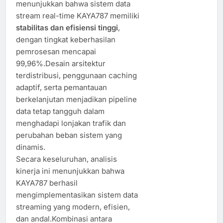
menunjukkan bahwa sistem data
stream real-time KAYA787 memiliki
stabilitas dan efisiensi tinggi
,
dengan tingkat keberhasilan
pemrosesan mencapai
99,96%.Desain arsitektur
terdistribusi, penggunaan caching
adaptif, serta pemantauan
berkelanjutan menjadikan pipeline
data tetap tangguh dalam
menghadapi lonjakan trafik dan
perubahan beban sistem yang
dinamis.
Secara keseluruhan, analisis
kinerja ini menunjukkan bahwa
KAYA787 berhasil
mengimplementasikan sistem data
streaming yang modern, efisien,
dan andal.Kombinasi antara