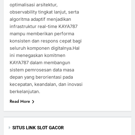
optimalisasi arsitektur,
observability tingkat lanjut, serta
algoritma adaptif menjadikan
infrastruktur real-time KAYA787
mampu memberikan performa
konsisten dan respons cepat bagi
seluruh komponen digitalnya.Hal
ini menegaskan komitmen
KAYA787 dalam membangun
sistem pemrosesan data masa
depan yang berorientasi pada
kecepatan, keandalan, dan inovasi
berkelanjutan.
Read More
SITUS LINK SLOT GACOR