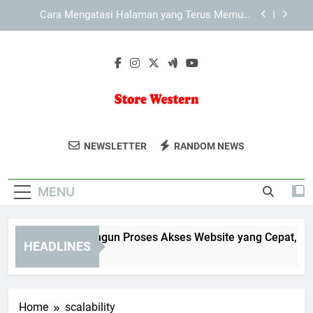
Skip
KAYA787 Alternatif dengan Pengalaman Akses
to
yang Stabil dan Terarah
content
Cara Menjaga Privasi Akun saat Membuka
KAYA787 Alternatif
Panduan Membangun Proses Akses Website yang
Cepat, Terarah, dan Aman
Cara Mengatasi Halaman yang Terus Memuat
secara Aman dan Sistematis
Store Western
Temukan Pakaian Dan Perlengkapan
KAYA787 Alternatif dengan Pengalaman Akses
NEWSLETTER
RANDOM NEWS
yang Stabil dan Terarah
Bertema Western Di Store Western. Gaya
Cara Menjaga Privasi Akun saat Membuka
Khas Yang Menambah Karakter Anda.
KAYA787 Alternatif
MENU
anduan Membangun Proses Akses Website yang Cepat, Terar
HEADLINES
Weeks Ago
Home
scalability