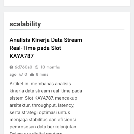
scalability
Analisis Kinerja Data Stream
Real-Time pada Slot
KAYA787
6d760a0
10 months
ago
0
8 mins
Artikel ini membahas analisis
kinerja data stream real-time pada
sistem Slot KAYA787, mencakup
arsitektur, throughput, latency,
serta strategi optimasi untuk
menjaga stabilitas dan efisiensi
pemrosesan data berkelanjutan.
Dalam era digital modern,