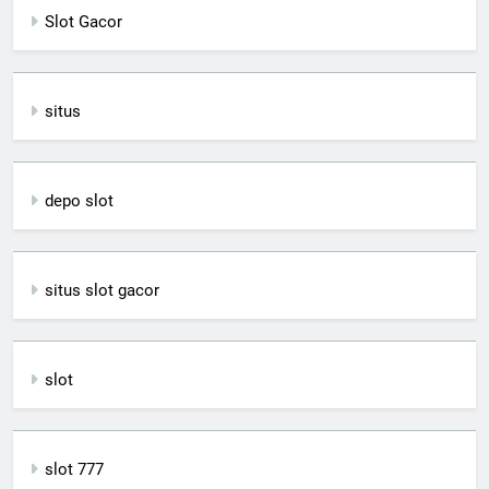
Slot Gacor
situs
depo slot
situs slot gacor
slot
slot 777