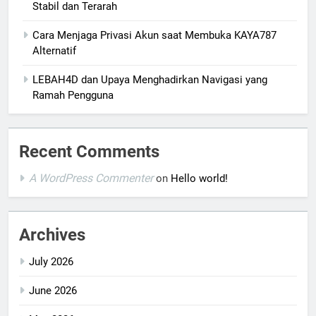
Stabil dan Terarah
Cara Menjaga Privasi Akun saat Membuka KAYA787
Alternatif
LEBAH4D dan Upaya Menghadirkan Navigasi yang
Ramah Pengguna
Recent Comments
A WordPress Commenter
on
Hello world!
Archives
July 2026
June 2026