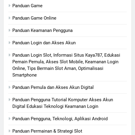
Panduan Game
Panduan Game Online
Panduan Keamanan Pengguna
Panduan Login dan Akses Akun
Panduan Login Slot, Informasi Situs Kaya787, Edukasi
Pemain Pemula, Akses Slot Mobile, Keamanan Login
Online, Tips Bermain Slot Aman, Optimalisasi
Smartphone
Panduan Pemula dan Akses Akun Digital
Panduan Pengguna Tutorial Komputer Akses Akun
Digital Edukasi Teknologi Keamanan Login
Panduan Pengguna, Teknologi, Aplikasi Android
Panduan Permainan & Strategi Slot