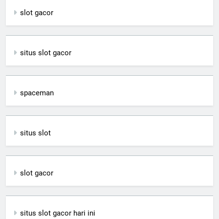
slot gacor
situs slot gacor
spaceman
situs slot
slot gacor
situs slot gacor hari ini