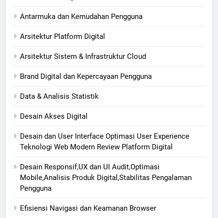
Antarmuka dan Kemudahan Pengguna
Arsitektur Platform Digital
Arsitektur Sistem & Infrastruktur Cloud
Brand Digital dan Kepercayaan Pengguna
Data & Analisis Statistik
Desain Akses Digital
Desain dan User Interface Optimasi User Experience
Teknologi Web Modern Review Platform Digital
Desain Responsif,UX dan UI Audit,Optimasi
Mobile,Analisis Produk Digital,Stabilitas Pengalaman
Pengguna
Efisiensi Navigasi dan Keamanan Browser