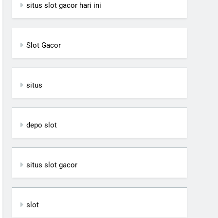
situs slot gacor hari ini
Slot Gacor
situs
depo slot
situs slot gacor
slot