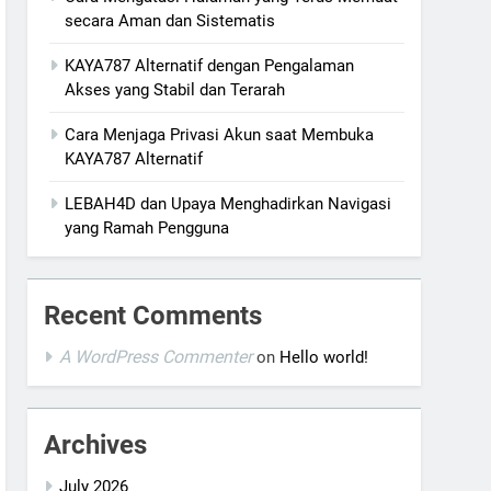
secara Aman dan Sistematis
KAYA787 Alternatif dengan Pengalaman
Akses yang Stabil dan Terarah
Cara Menjaga Privasi Akun saat Membuka
KAYA787 Alternatif
LEBAH4D dan Upaya Menghadirkan Navigasi
yang Ramah Pengguna
Recent Comments
A WordPress Commenter
on
Hello world!
Archives
July 2026