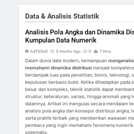
Data & Analisis Statistik
Analisis Pola Angka dan Dinamika Di
Kumpulan Data Numerik
6d760a0
5 Months Ago
0
7 Mins
Dalam dunia data modern, kemampuan
menganalisi
memahami dinamika distribusi
menjadi kompetens
berdampak luas pada penelitian, bisnis, teknologi,
keputusan berbasis bukti. Ketika dihadapkan pada
besar dan kompleks, teknik statistik dapat membant
struktur, keteraturan, variasi, hingga anomali yang 
dalamnya. Artikel ini mengulas secara mendalam t
analisis pola angka dan konsepsi distribusi angka, t
serta praktik terbaik yang memberikan wawasan m
pembaca yang ingin memahami fenomena numerik 
sistematis.