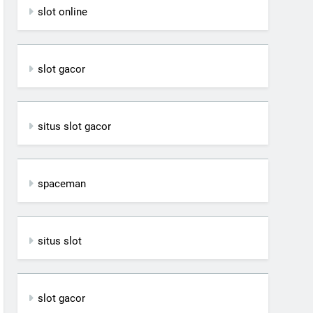
slot online
slot gacor
situs slot gacor
spaceman
situs slot
slot gacor