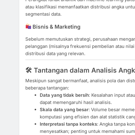
atau klasifikasi memanfaatkan distribusi angka un
segmentasi data.
Bisnis & Marketing
Sebelum memutuskan strategi, perusahaan mengana
pelanggan (misalnya frekuensi pembelian atau nilai 
distribusi data yang relevan.
🛠 Tantangan dalam Analisis Ang
Meskipun sangat bermanfaat, analisis pola dan dis
beberapa tantangan:
Data yang tidak bersih
: Kesalahan input atau
dapat memengaruhi hasil analisis.
Skala data yang besar
: Volume besar memer
komputasi yang efisien dan alat statistik can
Interpretasi tanpa konteks
: Angka tanpa kon
menyesatkan; penting untuk memahami sumb