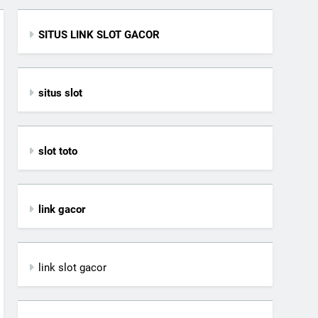
SITUS LINK SLOT GACOR
situs slot
slot toto
link gacor
link slot gacor