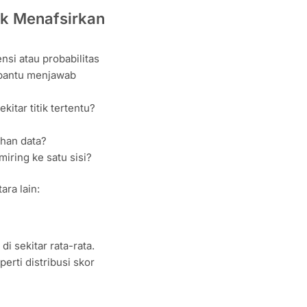
uk Menafsirkan
si atau probabilitas
mbantu menjawab
itar titik tertentu?
uhan data?
miring ke satu sisi?
ra lain:
di sekitar rata-rata.
erti distribusi skor