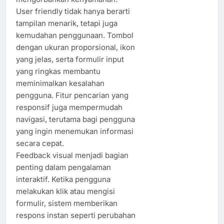
User friendly tidak hanya berarti
tampilan menarik, tetapi juga
kemudahan penggunaan. Tombol
dengan ukuran proporsional, ikon
yang jelas, serta formulir input
yang ringkas membantu
meminimalkan kesalahan
pengguna. Fitur pencarian yang
responsif juga mempermudah
navigasi, terutama bagi pengguna
yang ingin menemukan informasi
secara cepat.
Feedback visual menjadi bagian
penting dalam pengalaman
interaktif. Ketika pengguna
melakukan klik atau mengisi
formulir, sistem memberikan
respons instan seperti perubahan