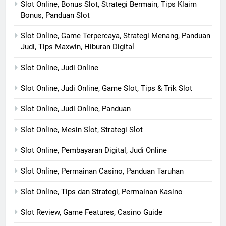
Slot Online, Bonus Slot, Strategi Bermain, Tips Klaim
Bonus, Panduan Slot
Slot Online, Game Terpercaya, Strategi Menang, Panduan
Judi, Tips Maxwin, Hiburan Digital
Slot Online, Judi Online
Slot Online, Judi Online, Game Slot, Tips & Trik Slot
Slot Online, Judi Online, Panduan
Slot Online, Mesin Slot, Strategi Slot
Slot Online, Pembayaran Digital, Judi Online
Slot Online, Permainan Casino, Panduan Taruhan
Slot Online, Tips dan Strategi, Permainan Kasino
Slot Review, Game Features, Casino Guide