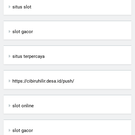
situs slot
slot gacor
situs terpercaya
https://cibiruhilir.desa.id/push/
slot online
slot gacor