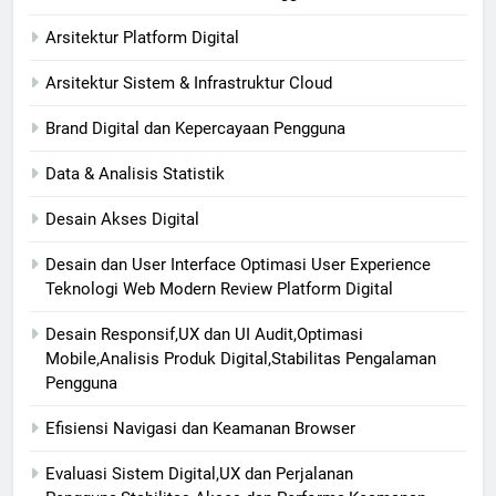
Arsitektur Platform Digital
Arsitektur Sistem & Infrastruktur Cloud
Brand Digital dan Kepercayaan Pengguna
Data & Analisis Statistik
Desain Akses Digital
Desain dan User Interface Optimasi User Experience
Teknologi Web Modern Review Platform Digital
Desain Responsif,UX dan UI Audit,Optimasi
Mobile,Analisis Produk Digital,Stabilitas Pengalaman
Pengguna
Efisiensi Navigasi dan Keamanan Browser
Evaluasi Sistem Digital,UX dan Perjalanan