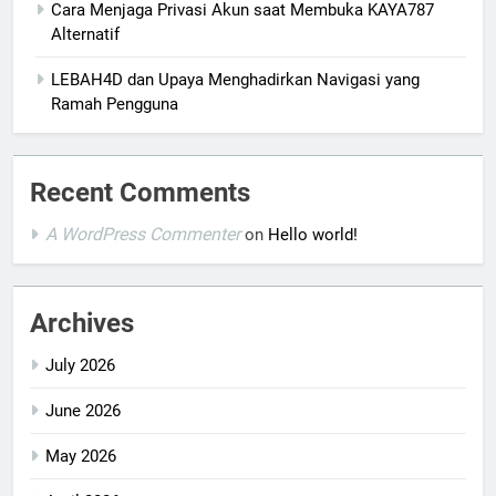
Cara Menjaga Privasi Akun saat Membuka KAYA787
Alternatif
LEBAH4D dan Upaya Menghadirkan Navigasi yang
Ramah Pengguna
Recent Comments
A WordPress Commenter
on
Hello world!
Archives
July 2026
June 2026
May 2026