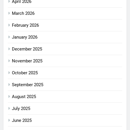
April 2026
March 2026
February 2026
January 2026
December 2025
November 2025
October 2025
September 2025
August 2025
July 2025
June 2025