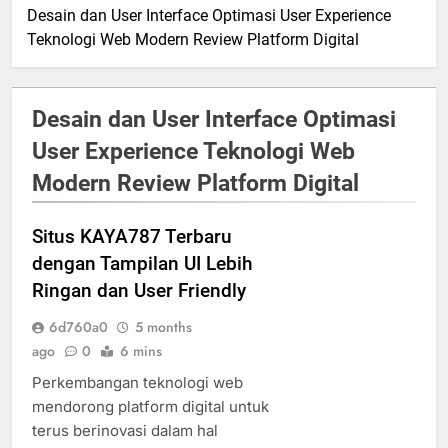
Desain dan User Interface Optimasi User Experience
Teknologi Web Modern Review Platform Digital
Desain dan User Interface Optimasi
User Experience Teknologi Web
Modern Review Platform Digital
Situs KAYA787 Terbaru
dengan Tampilan UI Lebih
Ringan dan User Friendly
6d760a0
5 months
ago
0
6 mins
Perkembangan teknologi web
mendorong platform digital untuk
terus berinovasi dalam hal