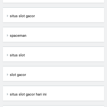
situs slot gacor
spaceman
situs slot
slot gacor
situs slot gacor hari ini