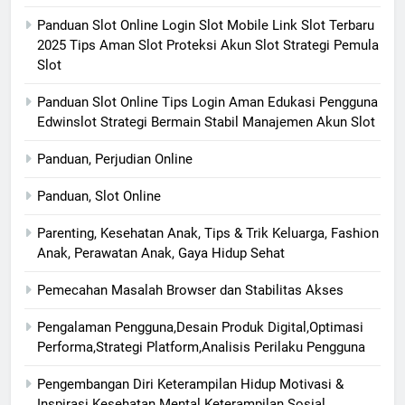
Panduan Slot Online Login Slot Mobile Link Slot Terbaru
2025 Tips Aman Slot Proteksi Akun Slot Strategi Pemula
Slot
Panduan Slot Online Tips Login Aman Edukasi Pengguna
Edwinslot Strategi Bermain Stabil Manajemen Akun Slot
Panduan, Perjudian Online
Panduan, Slot Online
Parenting, Kesehatan Anak, Tips & Trik Keluarga, Fashion
Anak, Perawatan Anak, Gaya Hidup Sehat
Pemecahan Masalah Browser dan Stabilitas Akses
Pengalaman Pengguna,Desain Produk Digital,Optimasi
Performa,Strategi Platform,Analisis Perilaku Pengguna
Pengembangan Diri Keterampilan Hidup Motivasi &
Inspirasi Kesehatan Mental Keterampilan Sosial