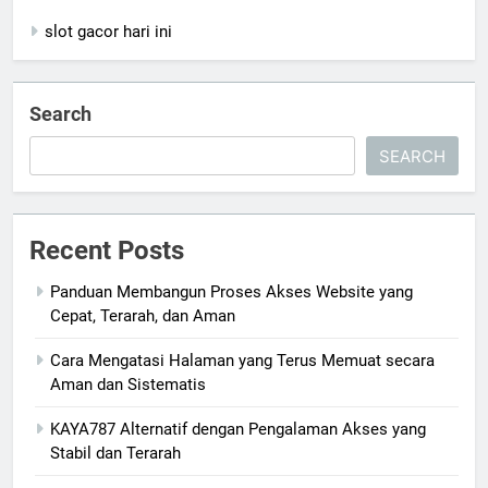
slot gacor hari ini
Search
SEARCH
Recent Posts
Panduan Membangun Proses Akses Website yang
Cepat, Terarah, dan Aman
Cara Mengatasi Halaman yang Terus Memuat secara
Aman dan Sistematis
KAYA787 Alternatif dengan Pengalaman Akses yang
Stabil dan Terarah