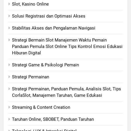
Slot, Kasino Online
Solusi Registrasi dan Optimasi Akses
Stabilitas Akses dan Pengalaman Navigasi
Strategi Bermain Slot Manajemen Waktu Pemain
Panduan Pemula Slot Online Tips Kontrol Emosi Edukasi
Hiburan Digital
Strategi Game & Psikologi Pemain
Strategi Permainan
Strategi Permainan, Panduan Pemula, Analisis Slot, Tips
CorlaSlot, Manajemen Taruhan, Game Edukasi
Streaming & Content Creation
Taruhan Online, SBOBET, Panduan Taruhan