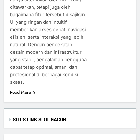
ditawarkan, tetapi juga oleh
bagaimana fitur tersebut disajikan.
UI yang ringan dan intuitif
memberikan akses cepat, navigasi
efisien, serta interaksi yang lebih
natural. Dengan pendekatan
desain modern dan infrastruktur
yang stabil, pengalaman pengguna
dapat tetap optimal, aman, dan
profesional di berbagai kondisi
akses.
Read More
SITUS LINK SLOT GACOR