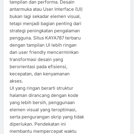
tampilan dan performa. Desain
antarmuka atau User Interface (UI)
bukan lagi sekadar elemen visual,
tetapi menjadi bagian penting dari
strategi peningkatan pengalaman
pengguna. Situs KAYA787 terbaru
dengan tampilan UI lebih ringan
dan user friendly mencerminkan
transformasi desain yang
berorientasi pada efisiensi,
kecepatan, dan kenyamanan
akses.
UI yang ringan berarti struktur
halaman dirancang dengan kode
yang lebih bersih, penggunaan
elemen visual yang teroptimasi,
serta pengurangan skrip yang tidak
diperlukan. Pendekatan ini
membantu mempercepat waktu