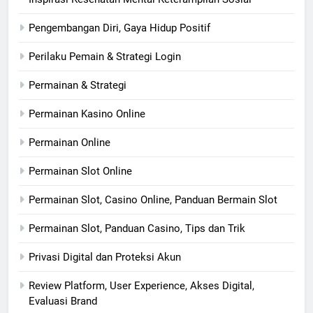
Pengembangan Diri, Gaya Hidup Positif
Perilaku Pemain & Strategi Login
Permainan & Strategi
Permainan Kasino Online
Permainan Online
Permainan Slot Online
Permainan Slot, Casino Online, Panduan Bermain Slot
Permainan Slot, Panduan Casino, Tips dan Trik
Privasi Digital dan Proteksi Akun
Review Platform, User Experience, Akses Digital,
Evaluasi Brand