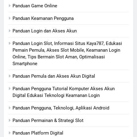
Panduan Game Online
Panduan Keamanan Pengguna
Panduan Login dan Akses Akun
Panduan Login Slot, Informasi Situs Kaya787, Edukasi
Pemain Pemula, Akses Slot Mobile, Keamanan Login
Online, Tips Bermain Slot Aman, Optimalisasi
Smartphone
Panduan Pemula dan Akses Akun Digital
Panduan Pengguna Tutorial Komputer Akses Akun
Digital Edukasi Teknologi Keamanan Login
Panduan Pengguna, Teknologi, Aplikasi Android
Panduan Permainan & Strategi Slot
Panduan Platform Digital