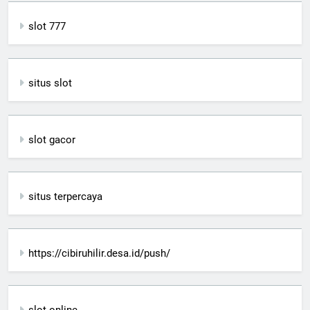
slot 777
situs slot
slot gacor
situs terpercaya
https://cibiruhilir.desa.id/push/