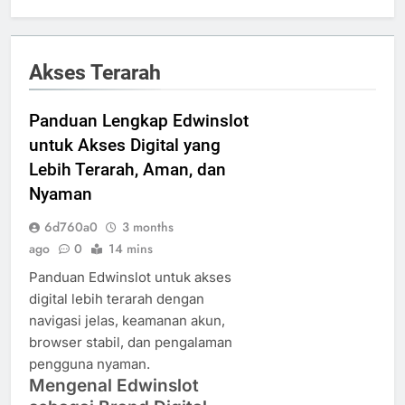
Akses Terarah
Panduan Lengkap Edwinslot
untuk Akses Digital yang
Lebih Terarah, Aman, dan
Nyaman
6d760a0
3 months
ago
0
14 mins
Panduan Edwinslot untuk akses
digital lebih terarah dengan
navigasi jelas, keamanan akun,
browser stabil, dan pengalaman
pengguna nyaman.
Mengenal Edwinslot