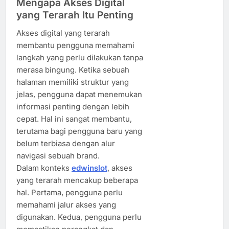
Mengapa Akses Digital
yang Terarah Itu Penting
Akses digital yang terarah
membantu pengguna memahami
langkah yang perlu dilakukan tanpa
merasa bingung. Ketika sebuah
halaman memiliki struktur yang
jelas, pengguna dapat menemukan
informasi penting dengan lebih
cepat. Hal ini sangat membantu,
terutama bagi pengguna baru yang
belum terbiasa dengan alur
navigasi sebuah brand.
Dalam konteks
edwinslot
, akses
yang terarah mencakup beberapa
hal. Pertama, pengguna perlu
memahami jalur akses yang
digunakan. Kedua, pengguna perlu