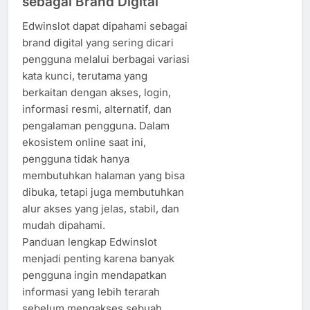
sebagai Brand Digital
Edwinslot dapat dipahami sebagai
brand digital yang sering dicari
pengguna melalui berbagai variasi
kata kunci, terutama yang
berkaitan dengan akses, login,
informasi resmi, alternatif, dan
pengalaman pengguna. Dalam
ekosistem online saat ini,
pengguna tidak hanya
membutuhkan halaman yang bisa
dibuka, tetapi juga membutuhkan
alur akses yang jelas, stabil, dan
mudah dipahami.
Panduan lengkap Edwinslot
menjadi penting karena banyak
pengguna ingin mendapatkan
informasi yang lebih terarah
sebelum mengakses sebuah