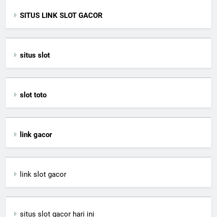
SITUS LINK SLOT GACOR
situs slot
slot toto
link gacor
link slot gacor
situs slot gacor hari ini