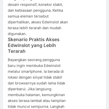
desain responsif, koneksi stabil,
dan kebiasaan pengguna. Ketika
semua elemen tersebut
diperhatikan, akses Edwinslot akan
terasa lebih terarah dan mudah
digunakan.
Skenario Praktis Akses
Edwinslot yang Lebih
Terarah
Bayangkan seorang pengguna
baru ingin membuka Edwinslot
melalui smartphone. Ia berada di
lokasi dengan sinyal tidak stabil
dan browsernya sudah lama tidak
diperbarui. Jika langsung
membuka halaman, kemungkinan
akses terasa lambat atau tampilan
tidak muncul sempurna. Langkah