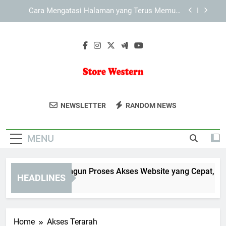
Skip
KAYA787 Alternatif dengan Pengalaman Akses
to
yang Stabil dan Terarah
content
Cara Menjaga Privasi Akun saat Membuka
KAYA787 Alternatif
Panduan Membangun Proses Akses Website yang
Cepat, Terarah, dan Aman
Cara Mengatasi Halaman yang Terus Memuat
secara Aman dan Sistematis
Store Western
Temukan Pakaian Dan Perlengkapan
KAYA787 Alternatif dengan Pengalaman Akses
NEWSLETTER
RANDOM NEWS
yang Stabil dan Terarah
Bertema Western Di Store Western. Gaya
Cara Menjaga Privasi Akun saat Membuka
Khas Yang Menambah Karakter Anda.
KAYA787 Alternatif
MENU
anduan Membangun Proses Akses Website yang Cepat, Terar
HEADLINES
Weeks Ago
Home
Akses Terarah