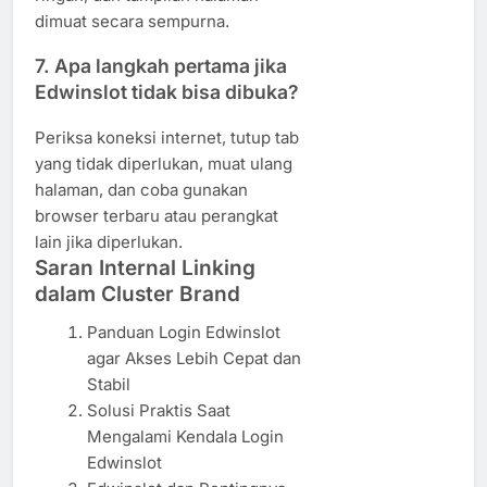
dimuat secara sempurna.
7. Apa langkah pertama jika
Edwinslot tidak bisa dibuka?
Periksa koneksi internet, tutup tab
yang tidak diperlukan, muat ulang
halaman, dan coba gunakan
browser terbaru atau perangkat
lain jika diperlukan.
Saran Internal Linking
dalam Cluster Brand
Panduan Login Edwinslot
agar Akses Lebih Cepat dan
Stabil
Solusi Praktis Saat
Mengalami Kendala Login
Edwinslot