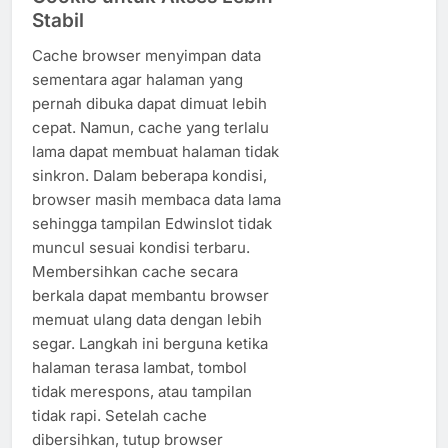
Stabil
Cache browser menyimpan data
sementara agar halaman yang
pernah dibuka dapat dimuat lebih
cepat. Namun, cache yang terlalu
lama dapat membuat halaman tidak
sinkron. Dalam beberapa kondisi,
browser masih membaca data lama
sehingga tampilan Edwinslot tidak
muncul sesuai kondisi terbaru.
Membersihkan cache secara
berkala dapat membantu browser
memuat ulang data dengan lebih
segar. Langkah ini berguna ketika
halaman terasa lambat, tombol
tidak merespons, atau tampilan
tidak rapi. Setelah cache
dibersihkan, tutup browser