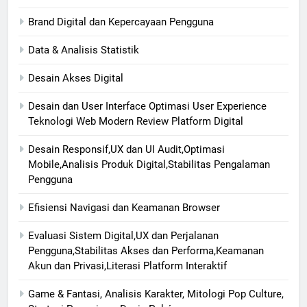
Brand Digital dan Kepercayaan Pengguna
Data & Analisis Statistik
Desain Akses Digital
Desain dan User Interface Optimasi User Experience
Teknologi Web Modern Review Platform Digital
Desain Responsif,UX dan UI Audit,Optimasi
Mobile,Analisis Produk Digital,Stabilitas Pengalaman
Pengguna
Efisiensi Navigasi dan Keamanan Browser
Evaluasi Sistem Digital,UX dan Perjalanan
Pengguna,Stabilitas Akses dan Performa,Keamanan
Akun dan Privasi,Literasi Platform Interaktif
Game & Fantasi, Analisis Karakter, Mitologi Pop Culture,