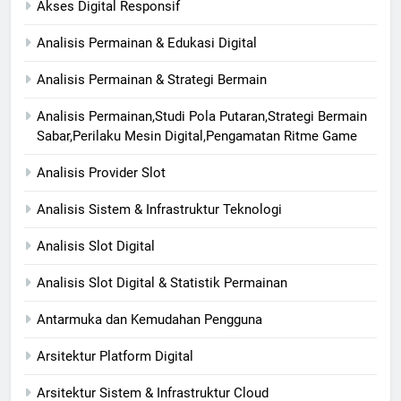
Akses Digital Responsif
Analisis Permainan & Edukasi Digital
Analisis Permainan & Strategi Bermain
Analisis Permainan,Studi Pola Putaran,Strategi Bermain
Sabar,Perilaku Mesin Digital,Pengamatan Ritme Game
Analisis Provider Slot
Analisis Sistem & Infrastruktur Teknologi
Analisis Slot Digital
Analisis Slot Digital & Statistik Permainan
Antarmuka dan Kemudahan Pengguna
Arsitektur Platform Digital
Arsitektur Sistem & Infrastruktur Cloud