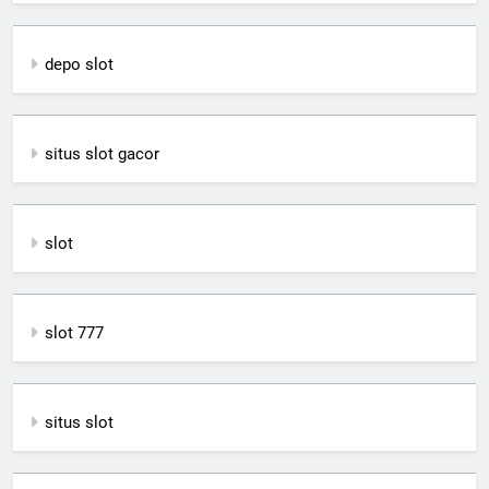
depo slot
situs slot gacor
slot
slot 777
situs slot