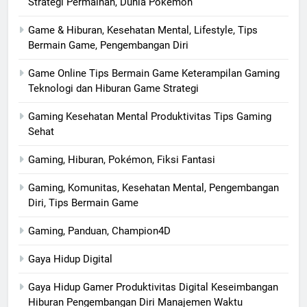
Strategi Permainan, Dunia Pokémon
Game & Hiburan, Kesehatan Mental, Lifestyle, Tips
Bermain Game, Pengembangan Diri
Game Online Tips Bermain Game Keterampilan Gaming
Teknologi dan Hiburan Game Strategi
Gaming Kesehatan Mental Produktivitas Tips Gaming
Sehat
Gaming, Hiburan, Pokémon, Fiksi Fantasi
Gaming, Komunitas, Kesehatan Mental, Pengembangan
Diri, Tips Bermain Game
Gaming, Panduan, Champion4D
Gaya Hidup Digital
Gaya Hidup Gamer Produktivitas Digital Keseimbangan
Hiburan Pengembangan Diri Manajemen Waktu