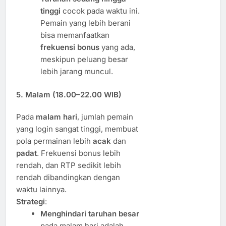
tinggi
cocok pada waktu ini.
Pemain yang lebih berani
bisa memanfaatkan
frekuensi bonus
yang ada,
meskipun peluang besar
lebih jarang muncul.
5. Malam (18.00–22.00 WIB)
Pada
malam hari
, jumlah pemain
yang login sangat tinggi, membuat
pola permainan lebih
acak
dan
padat
. Frekuensi bonus lebih
rendah, dan RTP sedikit lebih
rendah dibandingkan dengan
waktu lainnya.
Strategi
:
Menghindari taruhan besar
pada malam hari adalah