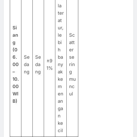
la
ter
at
Si
ur,
an
le
Sc
g
bi
att
(0
h
er
6.
Se
Se
ba
se
±9
00
da
da
ny
rin
1%
–
ng
ng
ak
g
10.
ke
mu
00
m
nc
WI
en
ul
B)
an
ga
n
ke
cil