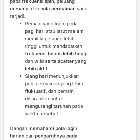
pada
frekuensi spin
,
peluang
menang
, dan
pola permainan
yang
terjadi.
Pemain yang login pada
pagi hari
atau
larut malam
memiliki peluang lebih
tinggi untuk mendapatkan
frekuensi bonus lebih tinggi
dan
wild serta scatter yang
lebih aktif
.
Siang hari
menunjukkan
pola permainan yang lebih
fluktuatif
, dan pemain
disarankan untuk
mengurangi taruhan
pada
waktu tersebut.
Dengan
memahami pola login
harian
dan
pengaruhnya pada