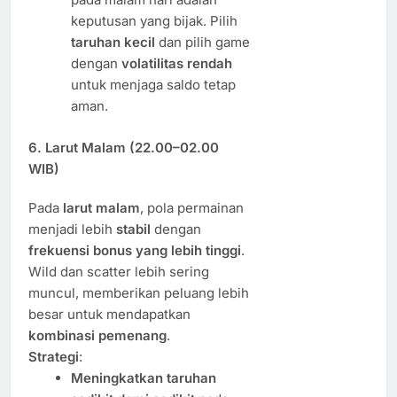
keputusan yang bijak. Pilih
taruhan kecil
dan pilih game
dengan
volatilitas rendah
untuk menjaga saldo tetap
aman.
6. Larut Malam (22.00–02.00
WIB)
Pada
larut malam
, pola permainan
menjadi lebih
stabil
dengan
frekuensi bonus yang lebih tinggi
.
Wild dan scatter lebih sering
muncul, memberikan peluang lebih
besar untuk mendapatkan
kombinasi pemenang
.
Strategi
:
Meningkatkan taruhan