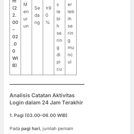
m
M
s
er
(2
Se
±9
en
le
leb
2.
da
0
ur
bi
ih
00
ng
%
un
h
se
–
se
rin
02
rin
g
.0
g
mu
0
di
nc
WI
pi
ul
B)
cu
Analisis Catatan Aktivitas
Login dalam 24 Jam Terakhir
1. Pagi (03.00–06.00 WIB)
Pada
pagi hari
, jumlah pemain