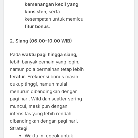
kemenangan kecil yang
konsisten
, serta
kesempatan untuk memicu
fitur bonus
.
2. Siang (06.00–10.00 WIB)
Pada
waktu pagi hingga siang
,
lebih banyak pemain yang login,
namun pola permainan tetap lebih
teratur
. Frekuensi bonus masih
cukup tinggi, namun mulai
menurun dibandingkan dengan
pagi hari. Wild dan scatter sering
muncul, meskipun dengan
intensitas yang lebih rendah
dibandingkan dengan pagi hari.
Strategi
:
Waktu ini cocok untuk