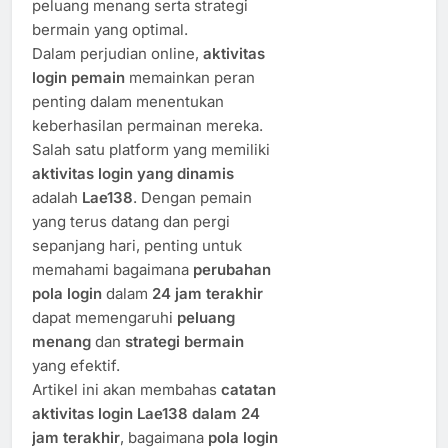
peluang menang serta strategi
bermain yang optimal.
Dalam perjudian online,
aktivitas
login pemain
memainkan peran
penting dalam menentukan
keberhasilan permainan mereka.
Salah satu platform yang memiliki
aktivitas login yang dinamis
adalah
Lae138
. Dengan pemain
yang terus datang dan pergi
sepanjang hari, penting untuk
memahami bagaimana
perubahan
pola login
dalam
24 jam terakhir
dapat memengaruhi
peluang
menang
dan
strategi bermain
yang efektif.
Artikel ini akan membahas
catatan
aktivitas login Lae138 dalam 24
jam terakhir
, bagaimana
pola login