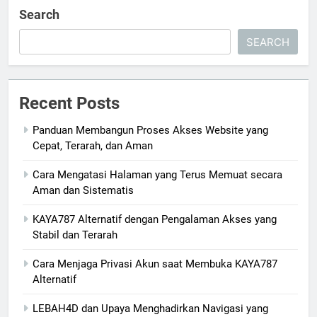
Search
SEARCH
Recent Posts
Panduan Membangun Proses Akses Website yang
Cepat, Terarah, dan Aman
Cara Mengatasi Halaman yang Terus Memuat secara
Aman dan Sistematis
KAYA787 Alternatif dengan Pengalaman Akses yang
Stabil dan Terarah
Cara Menjaga Privasi Akun saat Membuka KAYA787
Alternatif
LEBAH4D dan Upaya Menghadirkan Navigasi yang