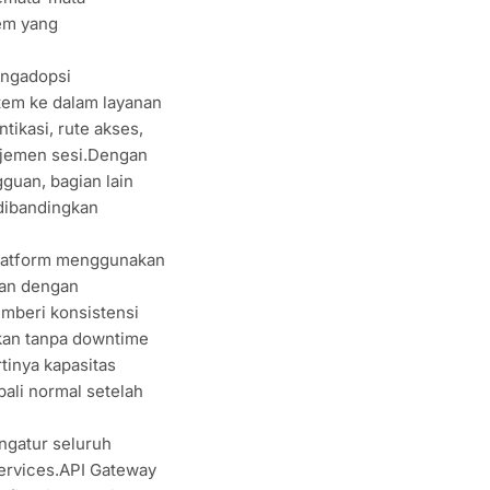
tem yang
engadopsi
tem ke dalam layanan
tikasi, rute akses,
ajemen sesi.Dengan
guan, bagian lain
 dibandingkan
platform menggunakan
kan dengan
emberi konsistensi
pkan tanpa downtime
tinya kapasitas
bali normal setelah
ngatur seluruh
ervices.API Gateway