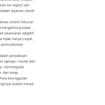
kan ke region lain
ediaan layanan meski
ahwa sistem hiburan
ka bergantung pada
dan keamanan adaptif
a tidak hanya cepat,
i pertumbuhan
adalah perpaduan
uh lapisan—mulai dari
y—terintegrasi
r dan tetap
bahwa keunggulan
loginya, bukan hanya