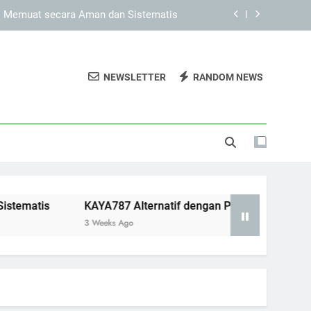
s Memuat secara Aman dan Sistematis
alaman Akses yang Stabil dan Terarah
Akun saat Membuka KAYA787 Alternatif
NEWSLETTER
RANDOM NEWS
bsite yang Cepat, Terarah, dan Aman
 Gaya Khas Yang Menambah Karakter Anda.
s Memuat secara Aman dan Sistematis
alaman Akses yang Stabil dan Terarah
Akun saat Membuka KAYA787 Alternatif
KAYA787 Alternatif dengan Pengalaman Akses yang Stab
3 Weeks Ago