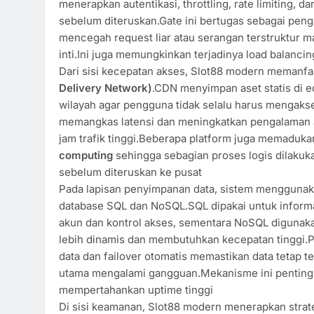
menerapkan autentikasi, throttling, rate limiting, dan 
sebelum diteruskan.Gate ini bertugas sebagai pen
mencegah request liar atau serangan terstruktur m
inti.Ini juga memungkinkan terjadinya load balancin
Dari sisi kecepatan akses, Slot88 modern memanf
Delivery Network)
.CDN menyimpan aset statis di e
wilayah agar pengguna tidak selalu harus mengaks
memangkas latensi dan meningkatkan pengalaman 
jam trafik tinggi.Beberapa platform juga memadu
computing
sehingga sebagian proses logis dilakuka
sebelum diteruskan ke pusat
Pada lapisan penyimpanan data, sistem mengguna
database SQL dan NoSQL.SQL dipakai untuk informas
akun dan kontrol akses, sementara NoSQL digunaka
lebih dinamis dan membutuhkan kecepatan tinggi.P
data dan failover otomatis memastikan data tetap t
utama mengalami gangguan.Mekanisme ini penting
mempertahankan uptime tinggi
Di sisi keamanan, Slot88 modern menerapkan strat