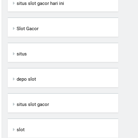
situs slot gacor hari ini
Slot Gacor
situs
depo slot
situs slot gacor
slot