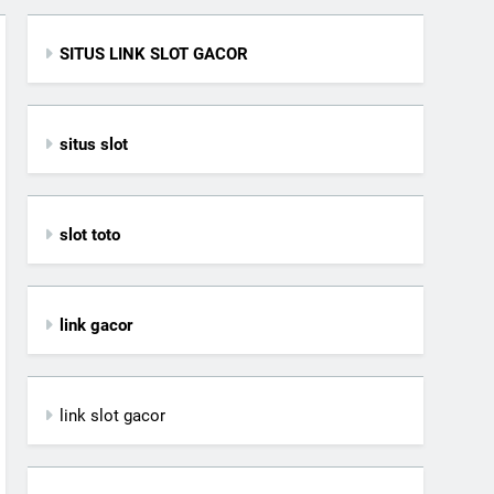
SITUS LINK SLOT GACOR
situs slot
slot toto
link gacor
link slot gacor