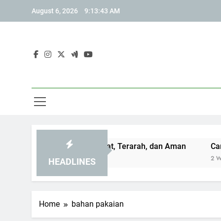
Skip
August 6, 2026
9:13:44 AM
to
content
Sto
Temukan P
ebsite yang Cepat, Terarah, dan Aman
Cara Mengatas
2 Weeks Ago
HEADLINES
Home
bahan pakaian