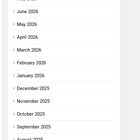
June 2026
May 2026
April 2026
March 2026
February 2026
January 2026
December 2025
November 2025
October 2025
September 2025
August 2025