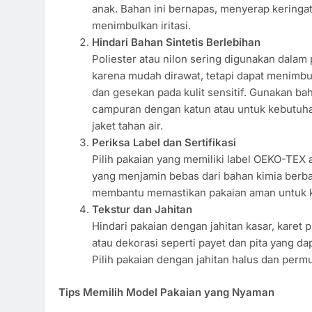
anak. Bahan ini bernapas, menyerap keringat
menimbulkan iritasi.
Hindari Bahan Sintetis Berlebihan
Poliester atau nilon sering digunakan dalam
karena mudah dirawat, tetapi dapat menimbu
dan gesekan pada kulit sensitif. Gunakan bah
campuran dengan katun atau untuk kebutuhan
jaket tahan air.
Periksa Label dan Sertifikasi
Pilih pakaian yang memiliki label OEKO-TEX a
yang menjamin bebas dari bahan kimia berbah
membantu memastikan pakaian aman untuk ku
Tekstur dan Jahitan
Hindari pakaian dengan jahitan kasar, karet p
atau dekorasi seperti payet dan pita yang dapa
Pilih pakaian dengan jahitan halus dan perm
Tips Memilih Model Pakaian yang Nyaman