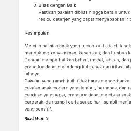
Bilas dengan Baik
Pastikan pakaian dibilas hingga bersih untu
residu deterjen yang dapat menyebabkan irit
Kesimpulan
Memilih pakaian anak yang ramah kulit adalah lang
mendukung kenyamanan, kesehatan, dan tumbuh k
Dengan memperhatikan bahan, model, jahitan, dan 
orang tua dapat melindungi kulit anak dari iritasi, al
lainnya.
Pakaian yang ramah kulit tidak harus mengorbankan
pakaian anak modern yang lembut, bernapas, dan t
panduan yang tepat, orang tua dapat membuat anak
bergerak, dan tampil ceria setiap hari, sambil menj
yang sensitif.
Read More