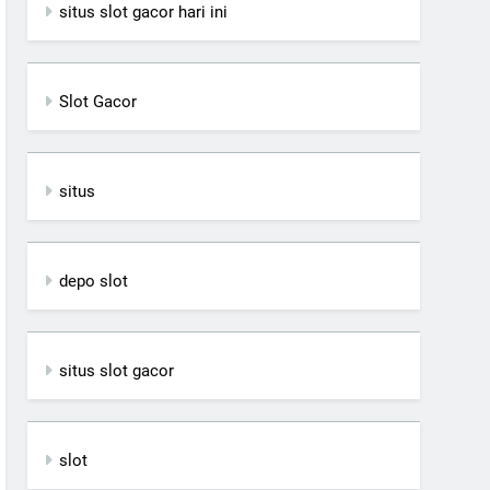
situs slot gacor hari ini
Slot Gacor
situs
depo slot
situs slot gacor
slot