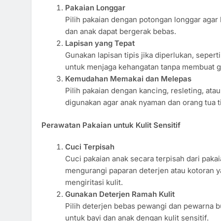
Pakaian Longgar
Pilih pakaian dengan potongan longgar agar 
dan anak dapat bergerak bebas.
Lapisan yang Tepat
Gunakan lapisan tipis jika diperlukan, sepert
untuk menjaga kehangatan tanpa membuat g
Kemudahan Memakai dan Melepas
Pilih pakaian dengan kancing, resleting, ata
digunakan agar anak nyaman dan orang tua ti
Perawatan Pakaian untuk Kulit Sensitif
Cuci Terpisah
Cuci pakaian anak secara terpisah dari paka
mengurangi paparan deterjen atau kotoran y
mengiritasi kulit.
Gunakan Deterjen Ramah Kulit
Pilih deterjen bebas pewangi dan pewarna b
untuk bayi dan anak dengan kulit sensitif.