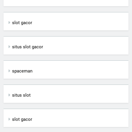
slot gacor
situs slot gacor
spaceman
situs slot
slot gacor