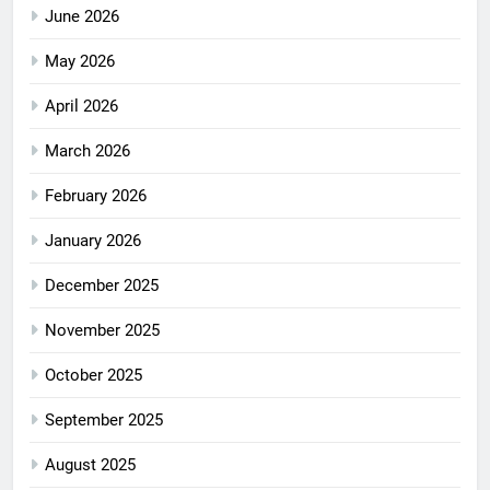
June 2026
May 2026
April 2026
March 2026
February 2026
January 2026
December 2025
November 2025
October 2025
September 2025
August 2025