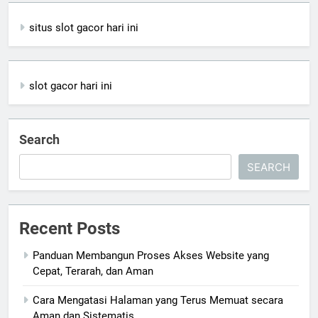
situs slot gacor hari ini
slot gacor hari ini
Search
SEARCH
Recent Posts
Panduan Membangun Proses Akses Website yang
Cepat, Terarah, dan Aman
Cara Mengatasi Halaman yang Terus Memuat secara
Aman dan Sistematis