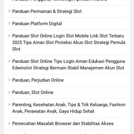
Panduan Permainan & Strategi Slot
Panduan Platform Digital
Panduan Slot Online Login Slot Mobile Link Slot Terbaru
2025 Tips Aman Slot Proteksi Akun Slot Strategi Pemula
Slot
Panduan Slot Online Tips Login Aman Edukasi Pengguna
Edwinslot Strategi Bermain Stabil Manajemen Akun Slot
Panduan, Perjudian Online
Panduan, Slot Online
Parenting, Kesehatan Anak, Tips & Trik Keluarga, Fashion
Anak, Perawatan Anak, Gaya Hidup Sehat
Pemecahan Masalah Browser dan Stabilitas Akses