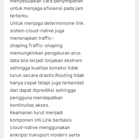
menyesuaikan cara penyimpanan
untuk menjaga efisiensi pada jam
tertentu.
Untuk menjaga determinisme link
sistem cloud-native juga
menerapkan traffic-
shaping.Traffic-shaping
memungkinkan pengaturan arus
data bila terjadi lonjakan ekstrem
sehingga kualitas koneksi tidak
turun secara drastis.Routing tidak
hanya cepat tetapi juga terkendali
dan dapat diprediksi sehingga
pengguna mendapatkan
kontinuitas akses.
Keamanan turut menjadi
komponen inti.Link berbasis
cloud-native menggunakan
enkripsi transport modern serta