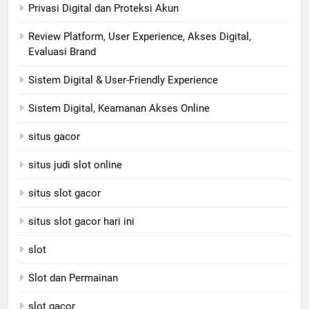
Privasi Digital dan Proteksi Akun
Review Platform, User Experience, Akses Digital,
Evaluasi Brand
Sistem Digital & User-Friendly Experience
Sistem Digital, Keamanan Akses Online
situs gacor
situs judi slot online
situs slot gacor
situs slot gacor hari ini
slot
Slot dan Permainan
slot gacor