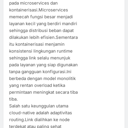
pada microservices dan
kontainerisasi.Microservices
memecah fungsi besar menjadi
layanan kecil yang berdiri mandiri
sehingga distribusi beban dapat
dilakukan lebih efisien.Sementara
itu kontainerisasi menjamin
konsistensi lingkungan runtime
sehingga link selalu menunjuk
pada layanan yang siap digunakan
tanpa gangguan konfigurasi.Ini
berbeda dengan model monolitik
yang rentan overload ketika
permintaan meningkat secara tiba
tiba.
Salah satu keunggulan utama
cloud-native adalah adaptivitas
routing.Link dialihkan ke node
terdekat atau paling sehat