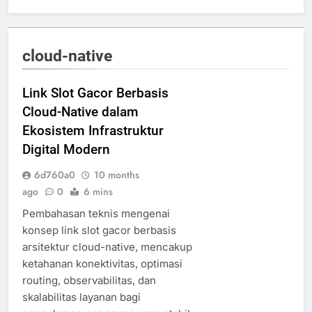
cloud-native
Link Slot Gacor Berbasis
Cloud-Native dalam
Ekosistem Infrastruktur
Digital Modern
6d760a0
10 months
ago
0
6 mins
Pembahasan teknis mengenai
konsep link slot gacor berbasis
arsitektur cloud-native, mencakup
ketahanan konektivitas, optimasi
routing, observabilitas, dan
skalabilitas layanan bagi