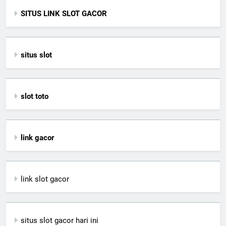
SITUS LINK SLOT GACOR
situs slot
slot toto
link gacor
link slot gacor
situs slot gacor hari ini