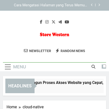
Skip
KAYA787 Alternatif dengan Pengalaman Akses
to
yang Stabil dan Terarah
content
Cara Menjaga Privasi Akun saat Membuka
KAYA787 Alternatif
Panduan Membangun Proses Akses Website yang
Cepat, Terarah, dan Aman
Cara Mengatasi Halaman yang Terus Memuat
secara Aman dan Sistematis
Store Western
Temukan Pakaian Dan Perlengkapan
KAYA787 Alternatif dengan Pengalaman Akses
NEWSLETTER
RANDOM NEWS
yang Stabil dan Terarah
Bertema Western Di Store Western. Gaya
Cara Menjaga Privasi Akun saat Membuka
Khas Yang Menambah Karakter Anda.
KAYA787 Alternatif
MENU
anduan Membangun Proses Akses Website yang Cepat, Terar
HEADLINES
Weeks Ago
Home
cloud-native