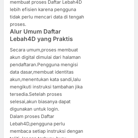
membuat proses Daftar Lebah4D
lebih efisien karena pengguna
tidak perlu mencari data di tengah
proses.
Alur Umum Daftar
Lebah4D yang Praktis
Secara umum,proses membuat
akun digital dimulai dari halaman
pendaftaran.Pengguna mengisi
data dasar,membuat identitas
akun,menentukan kata sandi,lalu
mengikuti instruksi tambahan jika
tersedia.Setelah proses
selesai,akun biasanya dapat
digunakan untuk login.
Dalam proses Daftar
Lebah4D,pengguna perlu
membaca setiap instruksi dengan