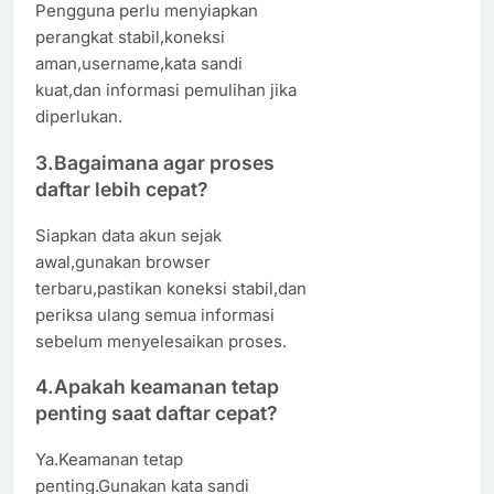
Pengguna perlu menyiapkan
perangkat stabil,koneksi
aman,username,kata sandi
kuat,dan informasi pemulihan jika
diperlukan.
3.Bagaimana agar proses
daftar lebih cepat?
Siapkan data akun sejak
awal,gunakan browser
terbaru,pastikan koneksi stabil,dan
periksa ulang semua informasi
sebelum menyelesaikan proses.
4.Apakah keamanan tetap
penting saat daftar cepat?
Ya.Keamanan tetap
penting.Gunakan kata sandi