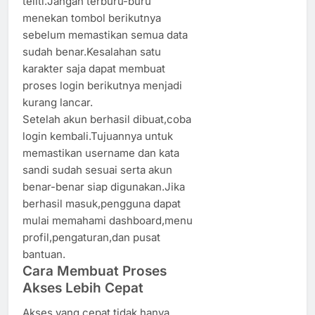
teliti.Jangan terburu-buru
menekan tombol berikutnya
sebelum memastikan semua data
sudah benar.Kesalahan satu
karakter saja dapat membuat
proses login berikutnya menjadi
kurang lancar.
Setelah akun berhasil dibuat,coba
login kembali.Tujuannya untuk
memastikan username dan kata
sandi sudah sesuai serta akun
benar-benar siap digunakan.Jika
berhasil masuk,pengguna dapat
mulai memahami dashboard,menu
profil,pengaturan,dan pusat
bantuan.
Cara Membuat Proses
Akses Lebih Cepat
Akses yang cepat tidak hanya