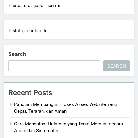
situs slot gacor hari ini
slot gacor hari ini
Search
SEARCH
Recent Posts
Panduan Membangun Proses Akses Website yang
Cepat, Terarah, dan Aman
Cara Mengatasi Halaman yang Terus Memuat secara
Aman dan Sistematis