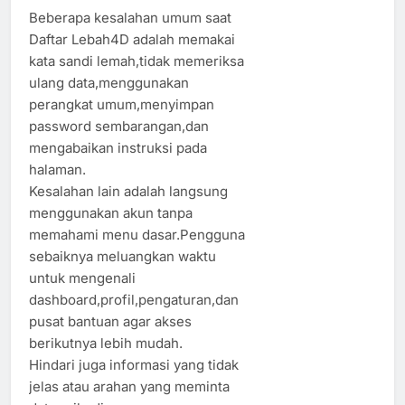
Beberapa kesalahan umum saat
Daftar Lebah4D adalah memakai
kata sandi lemah,tidak memeriksa
ulang data,menggunakan
perangkat umum,menyimpan
password sembarangan,dan
mengabaikan instruksi pada
halaman.
Kesalahan lain adalah langsung
menggunakan akun tanpa
memahami menu dasar.Pengguna
sebaiknya meluangkan waktu
untuk mengenali
dashboard,profil,pengaturan,dan
pusat bantuan agar akses
berikutnya lebih mudah.
Hindari juga informasi yang tidak
jelas atau arahan yang meminta