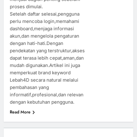
proses dimulai.
Setelah daftar selesai,pengguna
perlu mencoba login,memahami
dashboard,menjaga informasi
akun,dan mengelola pengaturan
dengan hati-hati.Dengan
pendekatan yang terstruktur,akses
dapat terasa lebih cepat,aman,dan
mudah digunakan.Artikel ini juga
memperkuat brand keyword
Lebah4D secara natural melalui
pembahasan yang
informatif,profesional,dan relevan
dengan kebutuhan pengguna.
Read More