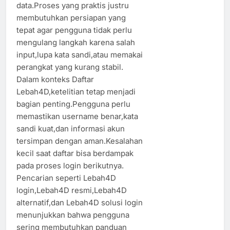
data.Proses yang praktis justru
membutuhkan persiapan yang
tepat agar pengguna tidak perlu
mengulang langkah karena salah
input,lupa kata sandi,atau memakai
perangkat yang kurang stabil.
Dalam konteks Daftar
Lebah4D,ketelitian tetap menjadi
bagian penting.Pengguna perlu
memastikan username benar,kata
sandi kuat,dan informasi akun
tersimpan dengan aman.Kesalahan
kecil saat daftar bisa berdampak
pada proses login berikutnya.
Pencarian seperti Lebah4D
login,Lebah4D resmi,Lebah4D
alternatif,dan Lebah4D solusi login
menunjukkan bahwa pengguna
sering membutuhkan panduan