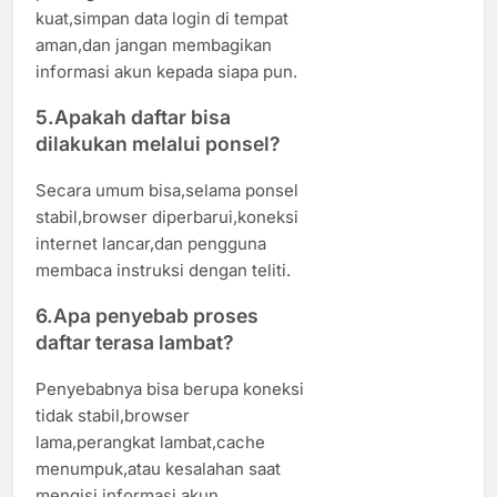
kuat,simpan data login di tempat
aman,dan jangan membagikan
informasi akun kepada siapa pun.
5.Apakah daftar bisa
dilakukan melalui ponsel?
Secara umum bisa,selama ponsel
stabil,browser diperbarui,koneksi
internet lancar,dan pengguna
membaca instruksi dengan teliti.
6.Apa penyebab proses
daftar terasa lambat?
Penyebabnya bisa berupa koneksi
tidak stabil,browser
lama,perangkat lambat,cache
menumpuk,atau kesalahan saat
mengisi informasi akun.