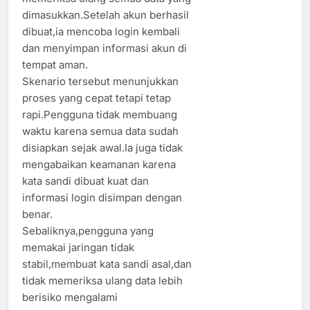
dimasukkan.Setelah akun berhasil
dibuat,ia mencoba login kembali
dan menyimpan informasi akun di
tempat aman.
Skenario tersebut menunjukkan
proses yang cepat tetapi tetap
rapi.Pengguna tidak membuang
waktu karena semua data sudah
disiapkan sejak awal.Ia juga tidak
mengabaikan keamanan karena
kata sandi dibuat kuat dan
informasi login disimpan dengan
benar.
Sebaliknya,pengguna yang
memakai jaringan tidak
stabil,membuat kata sandi asal,dan
tidak memeriksa ulang data lebih
berisiko mengalami