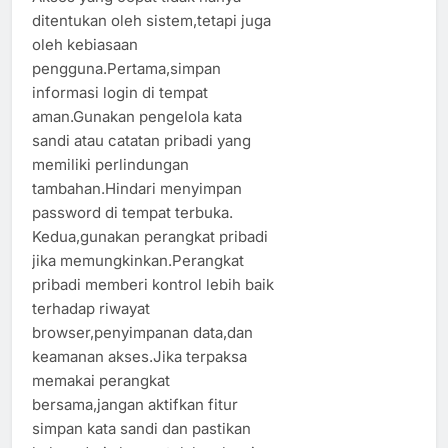
ditentukan oleh sistem,tetapi juga
oleh kebiasaan
pengguna.Pertama,simpan
informasi login di tempat
aman.Gunakan pengelola kata
sandi atau catatan pribadi yang
memiliki perlindungan
tambahan.Hindari menyimpan
password di tempat terbuka.
Kedua,gunakan perangkat pribadi
jika memungkinkan.Perangkat
pribadi memberi kontrol lebih baik
terhadap riwayat
browser,penyimpanan data,dan
keamanan akses.Jika terpaksa
memakai perangkat
bersama,jangan aktifkan fitur
simpan kata sandi dan pastikan