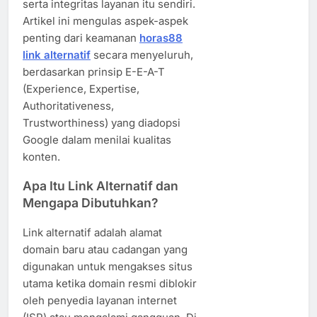
serta integritas layanan itu sendiri.
Artikel ini mengulas aspek-aspek
penting dari keamanan
horas88
link alternatif
secara menyeluruh,
berdasarkan prinsip E-E-A-T
(Experience, Expertise,
Authoritativeness,
Trustworthiness) yang diadopsi
Google dalam menilai kualitas
konten.
Apa Itu Link Alternatif dan
Mengapa Dibutuhkan?
Link alternatif adalah alamat
domain baru atau cadangan yang
digunakan untuk mengakses situs
utama ketika domain resmi diblokir
oleh penyedia layanan internet