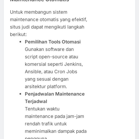
Untuk membangun sistem
maintenance otomatis yang efektif,
situs judi dapat mengikuti langkah
berikut:
Pemilihan Tools Otomasi
Gunakan software dan
script open-source atau
komersial seperti Jenkins,
Ansible, atau Cron Jobs
yang sesuai dengan
arsitektur platform.
Penjadwalan Maintenance
Terjadwal
Tentukan waktu
maintenance pada jam-jam
rendah trafik untuk
meminimalkan dampak pada
pengguna.