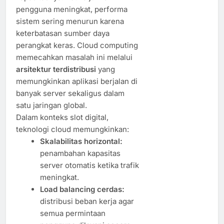
pengguna meningkat, performa
sistem sering menurun karena
keterbatasan sumber daya
perangkat keras. Cloud computing
memecahkan masalah ini melalui
arsitektur terdistribusi
yang
memungkinkan aplikasi berjalan di
banyak server sekaligus dalam
satu jaringan global.
Dalam konteks slot digital,
teknologi cloud memungkinkan:
Skalabilitas horizontal:
penambahan kapasitas
server otomatis ketika trafik
meningkat.
Load balancing cerdas:
distribusi beban kerja agar
semua permintaan