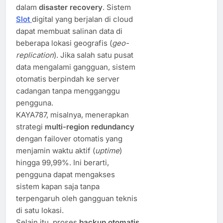
dalam
disaster recovery
. Sistem
Slot
digital yang berjalan di cloud
dapat membuat salinan data di
beberapa lokasi geografis (
geo-
replication
). Jika salah satu pusat
data mengalami gangguan, sistem
otomatis berpindah ke server
cadangan tanpa mengganggu
pengguna.
KAYA787, misalnya, menerapkan
strategi
multi-region redundancy
dengan failover otomatis yang
menjamin waktu aktif (
uptime
)
hingga 99,99%. Ini berarti,
pengguna dapat mengakses
sistem kapan saja tanpa
terpengaruh oleh gangguan teknis
di satu lokasi.
Selain itu, proses
backup otomatis