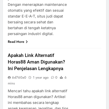
Dengan menerapkan maintenance
otomatis yang efektif dan sesuai
standar E-E-A-T, situs judi dapat
bersaing secara sehat dan
bertahan di tengah ketatnya
persaingan industri digital.
Read More
Apakah Link Alternatif
Horas88 Aman Digunakan?
Ini Penjelasan Lengkapnya
6d760a0
1 year ago
0
6
mins
Mencari tahu apakah link alternatif
Horas88 aman digunakan? Artikel
ini membahas secara lengkap
aspek keamanan, legalitas, dan tips