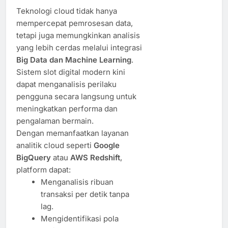
Teknologi cloud tidak hanya
mempercepat pemrosesan data,
tetapi juga memungkinkan analisis
yang lebih cerdas melalui integrasi
Big Data dan Machine Learning
.
Sistem slot digital modern kini
dapat menganalisis perilaku
pengguna secara langsung untuk
meningkatkan performa dan
pengalaman bermain.
Dengan memanfaatkan layanan
analitik cloud seperti
Google
BigQuery
atau
AWS Redshift
,
platform dapat:
Menganalisis ribuan
transaksi per detik tanpa
lag.
Mengidentifikasi pola