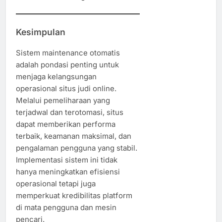
Kesimpulan
Sistem maintenance otomatis
adalah pondasi penting untuk
menjaga kelangsungan
operasional situs judi online.
Melalui pemeliharaan yang
terjadwal dan terotomasi, situs
dapat memberikan performa
terbaik, keamanan maksimal, dan
pengalaman pengguna yang stabil.
Implementasi sistem ini tidak
hanya meningkatkan efisiensi
operasional tetapi juga
memperkuat kredibilitas platform
di mata pengguna dan mesin
pencari.