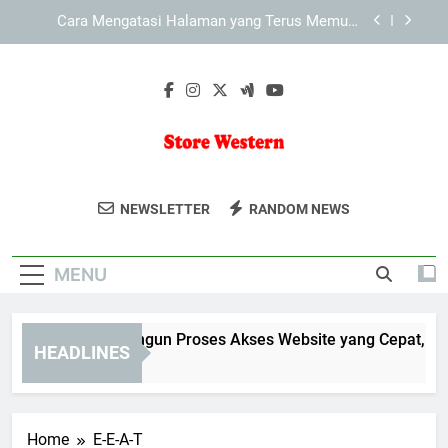
Skip
KAYA787 Alternatif dengan Pengalaman Akses
to
yang Stabil dan Terarah
content
Cara Menjaga Privasi Akun saat Membuka
KAYA787 Alternatif
Panduan Membangun Proses Akses Website yang
Cepat, Terarah, dan Aman
Cara Mengatasi Halaman yang Terus Memuat
secara Aman dan Sistematis
Store Western
Temukan Pakaian Dan Perlengkapan
KAYA787 Alternatif dengan Pengalaman Akses
NEWSLETTER
RANDOM NEWS
yang Stabil dan Terarah
Bertema Western Di Store Western. Gaya
Cara Menjaga Privasi Akun saat Membuka
Khas Yang Menambah Karakter Anda.
KAYA787 Alternatif
MENU
nduan Membangun Proses Akses Website yang Cepat, Terar
HEADLINES
Weeks Ago
Home
E-E-A-T