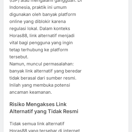
(ISP) atau mengalami gangguan. Di
Indonesia, praktik ini umum
digunakan oleh banyak platform
online yang diblokir karena
regulasi lokal. Dalam konteks
Horas88, link alternatif menjadi
vital bagi pengguna yang ingin
tetap terhubung ke platform
tersebut.
Namun, muncul permasalahan:
banyak link alternatif yang beredar
tidak berasal dari sumber resmi.
Inilah yang membuka potensi
ancaman keamanan.
Risiko Mengakses Link
Alternatif yang Tidak Resmi
Tidak semua link alternatif
Horas88 yang tersebar di internet