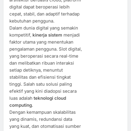
digital dapat beroperasi lebih
cepat, stabil, dan adaptif terhadap
kebutuhan pengguna.
Dalam dunia digital yang semakin
kompetitif,
kinerja sistem
menjadi
faktor utama yang menentukan
pengalaman pengguna. Slot digital,
yang beroperasi secara real-time
dan melibatkan ribuan interaksi
setiap detiknya, menuntut
stabilitas dan efisiensi tingkat
tinggi. Salah satu solusi paling
efektif yang kini diadopsi secara
luas adalah
teknologi cloud
computing
.
Dengan kemampuan skalabilitas
yang dinamis, redundansi data
yang kuat, dan otomatisasi sumber