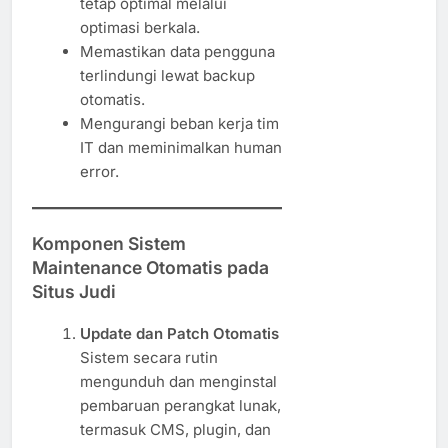
tetap optimal melalui
optimasi berkala.
Memastikan data pengguna
terlindungi lewat backup
otomatis.
Mengurangi beban kerja tim
IT dan meminimalkan human
error.
Komponen Sistem
Maintenance Otomatis pada
Situs Judi
Update dan Patch Otomatis
Sistem secara rutin
mengunduh dan menginstal
pembaruan perangkat lunak,
termasuk CMS, plugin, dan