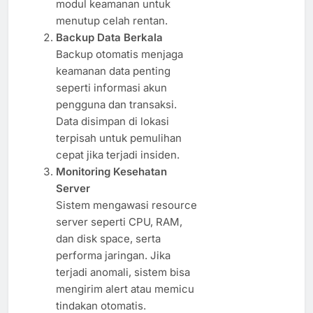
modul keamanan untuk
menutup celah rentan.
Backup Data Berkala
Backup otomatis menjaga
keamanan data penting
seperti informasi akun
pengguna dan transaksi.
Data disimpan di lokasi
terpisah untuk pemulihan
cepat jika terjadi insiden.
Monitoring Kesehatan
Server
Sistem mengawasi resource
server seperti CPU, RAM,
dan disk space, serta
performa jaringan. Jika
terjadi anomali, sistem bisa
mengirim alert atau memicu
tindakan otomatis.