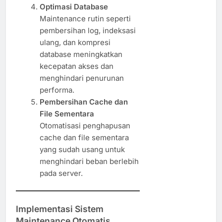
Optimasi Database
Maintenance rutin seperti
pembersihan log, indeksasi
ulang, dan kompresi
database meningkatkan
kecepatan akses dan
menghindari penurunan
performa.
Pembersihan Cache dan
File Sementara
Otomatisasi penghapusan
cache dan file sementara
yang sudah usang untuk
menghindari beban berlebih
pada server.
Implementasi Sistem
Maintenance Otomatis