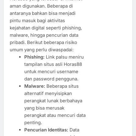
aman digunakan. Beberapa di
antaranya bahkan bisa menjadi
pintu masuk bagi aktivitas
kejahatan digital seperti phishing,
malware, hingga pencurian data
pribadi. Berikut beberapa risiko
umum yang perlu diwaspadai:
Phishing:
Link palsu meniru
tampilan situs asli Horas88
untuk mencuri username
dan password pengguna.
Malware:
Beberapa situs
alternatif menyisipkan
perangkat lunak berbahaya
yang bisa merusak
perangkat atau mencuri data
penting.
Pencurian Identitas:
Data