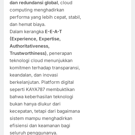
dan redundansi global
, cloud
computing menghadirkan
performa yang lebih cepat, stabil,
dan hemat biaya.
Dalam kerangka
E-E-A-T
(Experience, Expertise,
Authoritativeness,
Trustworthiness)
, penerapan
teknologi cloud menunjukkan
komitmen terhadap transparansi,
keandalan, dan inovasi
berkelanjutan. Platform digital
seperti KAYA787 membuktikan
bahwa keberhasilan teknologi
bukan hanya diukur dari
kecepatan, tetapi dari bagaimana
sistem mampu menghadirkan
efisiensi dan keamanan bagi
seluruh penggunanya.