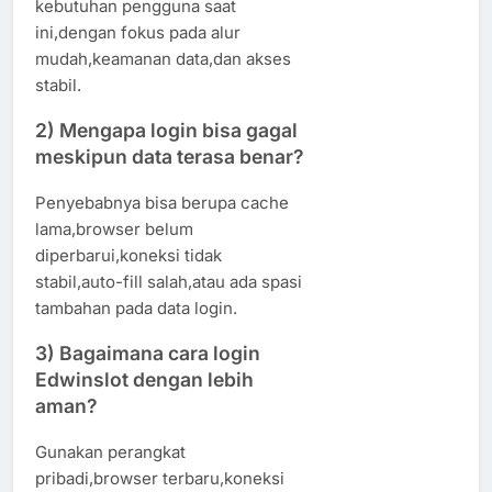
kebutuhan pengguna saat
ini,dengan fokus pada alur
mudah,keamanan data,dan akses
stabil.
2) Mengapa login bisa gagal
meskipun data terasa benar?
Penyebabnya bisa berupa cache
lama,browser belum
diperbarui,koneksi tidak
stabil,auto-fill salah,atau ada spasi
tambahan pada data login.
3) Bagaimana cara login
Edwinslot dengan lebih
aman?
Gunakan perangkat
pribadi,browser terbaru,koneksi