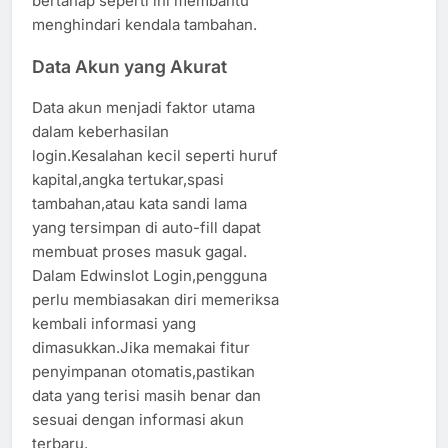
bertahap seperti ini membantu
menghindari kendala tambahan.
Data Akun yang Akurat
Data akun menjadi faktor utama
dalam keberhasilan
login.Kesalahan kecil seperti huruf
kapital,angka tertukar,spasi
tambahan,atau kata sandi lama
yang tersimpan di auto-fill dapat
membuat proses masuk gagal.
Dalam Edwinslot Login,pengguna
perlu membiasakan diri memeriksa
kembali informasi yang
dimasukkan.Jika memakai fitur
penyimpanan otomatis,pastikan
data yang terisi masih benar dan
sesuai dengan informasi akun
terbaru.