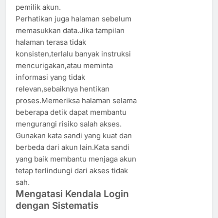
pemilik akun.
Perhatikan juga halaman sebelum
memasukkan data.Jika tampilan
halaman terasa tidak
konsisten,terlalu banyak instruksi
mencurigakan,atau meminta
informasi yang tidak
relevan,sebaiknya hentikan
proses.Memeriksa halaman selama
beberapa detik dapat membantu
mengurangi risiko salah akses.
Gunakan kata sandi yang kuat dan
berbeda dari akun lain.Kata sandi
yang baik membantu menjaga akun
tetap terlindungi dari akses tidak
sah.
Mengatasi Kendala Login
dengan Sistematis