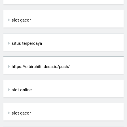
slot gacor
situs terpercaya
https://cibiruhilir.desa.id/push/
slot online
slot gacor