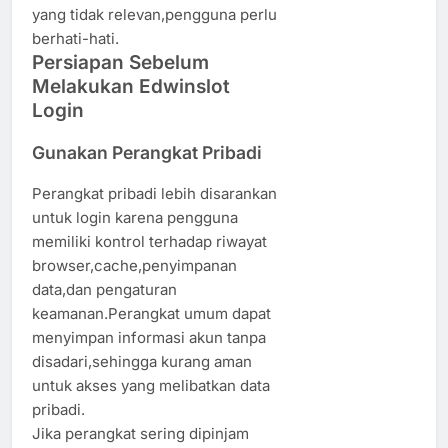
yang tidak relevan,pengguna perlu
berhati-hati.
Persiapan Sebelum
Melakukan Edwinslot
Login
Gunakan Perangkat Pribadi
Perangkat pribadi lebih disarankan
untuk login karena pengguna
memiliki kontrol terhadap riwayat
browser,cache,penyimpanan
data,dan pengaturan
keamanan.Perangkat umum dapat
menyimpan informasi akun tanpa
disadari,sehingga kurang aman
untuk akses yang melibatkan data
pribadi.
Jika perangkat sering dipinjam