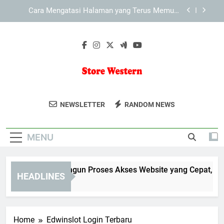
Skip
KAYA787 Alternatif dengan Pengalaman Akses
to
yang Stabil dan Terarah
content
Cara Menjaga Privasi Akun saat Membuka
KAYA787 Alternatif
Panduan Membangun Proses Akses Website yang
Cepat, Terarah, dan Aman
Cara Mengatasi Halaman yang Terus Memuat
secara Aman dan Sistematis
Store Western
Temukan Pakaian Dan Perlengkapan
KAYA787 Alternatif dengan Pengalaman Akses
NEWSLETTER
RANDOM NEWS
yang Stabil dan Terarah
Bertema Western Di Store Western. Gaya
Cara Menjaga Privasi Akun saat Membuka
Khas Yang Menambah Karakter Anda.
KAYA787 Alternatif
MENU
nduan Membangun Proses Akses Website yang Cepat, Terara
HEADLINES
Weeks Ago
Home
Edwinslot Login Terbaru