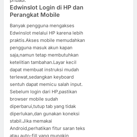
pribadi.
Edwinslot Login di HP dan
Perangkat Mobile
Banyak pengguna mengakses
Edwinslot melalui HP karena lebih
praktis.Akses mobile memudahkan
pengguna masuk akun kapan
saja,namun tetap membutuhkan
ketelitian tambahan.Layar kecil
dapat membuat instruksi mudah
terlewat,sedangkan keyboard
sentuh dapat memicu salah input.
Sebelum login dari HP,pastikan
browser mobile sudah
diperbarui,tutup tab yang tidak
diperlukan,dan gunakan koneksi
stabil.Jika memakai
Android,perhatikan fitur saran teks
atau auto-fill yang mungkin