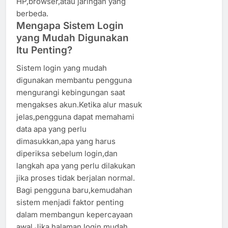
HP,browser,atau jaringan yang
berbeda.
Mengapa Sistem Login
yang Mudah Digunakan
Itu Penting?
Sistem login yang mudah
digunakan membantu pengguna
mengurangi kebingungan saat
mengakses akun.Ketika alur masuk
jelas,pengguna dapat memahami
data apa yang perlu
dimasukkan,apa yang harus
diperiksa sebelum login,dan
langkah apa yang perlu dilakukan
jika proses tidak berjalan normal.
Bagi pengguna baru,kemudahan
sistem menjadi faktor penting
dalam membangun kepercayaan
awal.Jika halaman login mudah