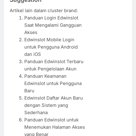
Artikel lain dalam cluster brand:
Panduan Login Edwinslot
Saat Mengalami Gangguan
Akses
Edwinslot Mobile Login
untuk Pengguna Android
dan iOS
Panduan Edwinslot Terbaru
untuk Pengelolaan Akun
Panduan Keamanan
Edwinslot untuk Pengguna
Baru
Edwinslot Daftar Akun Baru
dengan Sistem yang
Sederhana
Panduan Edwinslot untuk
Menemukan Halaman Akses
yang Benar