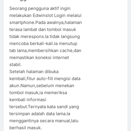
Seorang pengguna aktif ingin
melakukan Edwinslot Login melalui
smartphone.Pada awalnya,halaman
terasa lambat dan tombol masuk
tidak merespons.Ia tidak langsung
mencoba berkali-kali.Ia menutup
tab lama,membersihkan cache,dan
memastikan koneksi internet
stabil.
Setelah halaman dibuka
kembali,fitur auto-fill mengisi data
akun.Namun,sebelum menekan
tombol masuk,ia memeriksa
kembali informasi
tersebut.Ternyata kata sandi yang
tersimpan adalah data lama.Ia
menggantinya secara manual,lalu
berhasil masuk.