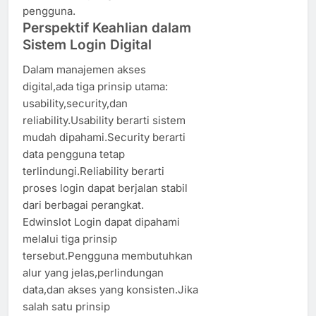
pengguna.
Perspektif Keahlian dalam
Sistem Login Digital
Dalam manajemen akses
digital,ada tiga prinsip utama:
usability,security,dan
reliability.Usability berarti sistem
mudah dipahami.Security berarti
data pengguna tetap
terlindungi.Reliability berarti
proses login dapat berjalan stabil
dari berbagai perangkat.
Edwinslot Login dapat dipahami
melalui tiga prinsip
tersebut.Pengguna membutuhkan
alur yang jelas,perlindungan
data,dan akses yang konsisten.Jika
salah satu prinsip