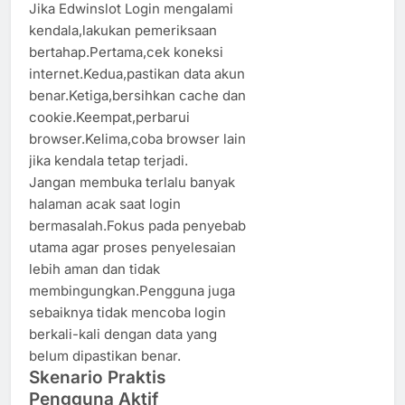
Jika Edwinslot Login mengalami
kendala,lakukan pemeriksaan
bertahap.Pertama,cek koneksi
internet.Kedua,pastikan data akun
benar.Ketiga,bersihkan cache dan
cookie.Keempat,perbarui
browser.Kelima,coba browser lain
jika kendala tetap terjadi.
Jangan membuka terlalu banyak
halaman acak saat login
bermasalah.Fokus pada penyebab
utama agar proses penyelesaian
lebih aman dan tidak
membingungkan.Pengguna juga
sebaiknya tidak mencoba login
berkali-kali dengan data yang
belum dipastikan benar.
Skenario Praktis
Pengguna Aktif