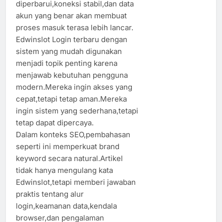
diperbarui,koneksi stabil,dan data
akun yang benar akan membuat
proses masuk terasa lebih lancar.
Edwinslot Login terbaru dengan
sistem yang mudah digunakan
menjadi topik penting karena
menjawab kebutuhan pengguna
modern.Mereka ingin akses yang
cepat,tetapi tetap aman.Mereka
ingin sistem yang sederhana,tetapi
tetap dapat dipercaya.
Dalam konteks SEO,pembahasan
seperti ini memperkuat brand
keyword secara natural.Artikel
tidak hanya mengulang kata
Edwinslot,tetapi memberi jawaban
praktis tentang alur
login,keamanan data,kendala
browser,dan pengalaman