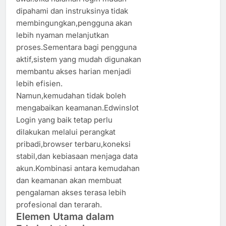
dipahami dan instruksinya tidak
membingungkan,pengguna akan
lebih nyaman melanjutkan
proses.Sementara bagi pengguna
aktif,sistem yang mudah digunakan
membantu akses harian menjadi
lebih efisien.
Namun,kemudahan tidak boleh
mengabaikan keamanan.Edwinslot
Login yang baik tetap perlu
dilakukan melalui perangkat
pribadi,browser terbaru,koneksi
stabil,dan kebiasaan menjaga data
akun.Kombinasi antara kemudahan
dan keamanan akan membuat
pengalaman akses terasa lebih
profesional dan terarah.
Elemen Utama dalam