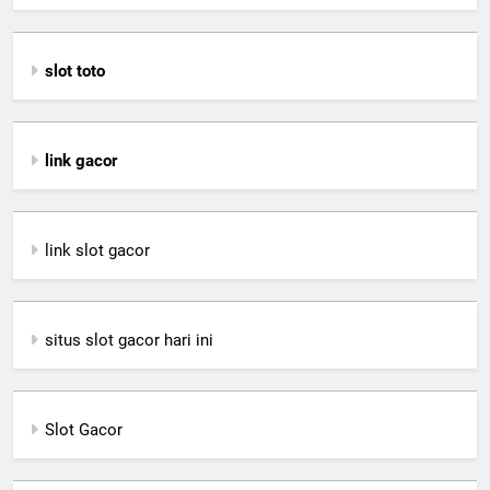
slot toto
link gacor
link slot gacor
situs slot gacor hari ini
Slot Gacor