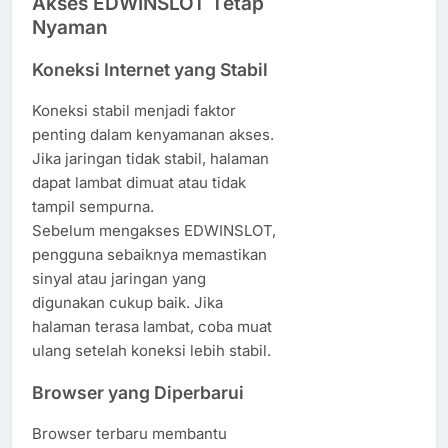
Akses EDWINSLOT Tetap
Nyaman
Koneksi Internet yang Stabil
Koneksi stabil menjadi faktor
penting dalam kenyamanan akses.
Jika jaringan tidak stabil, halaman
dapat lambat dimuat atau tidak
tampil sempurna.
Sebelum mengakses EDWINSLOT,
pengguna sebaiknya memastikan
sinyal atau jaringan yang
digunakan cukup baik. Jika
halaman terasa lambat, coba muat
ulang setelah koneksi lebih stabil.
Browser yang Diperbarui
Browser terbaru membantu