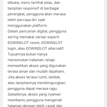
dibuka, menu terlihat jelas, dan
tampilan responsif di berbagai
perangkat, pengguna akan merasa
lebih percaya diri saat
menggunakan platform.
Dalam pencarian digital, pengguna
sering memakai variasi seperti
EDWINSLOT resmi, EDWINSLOT
login, atau EDWINSLOT alternatif.
Tujuannya bukan hanya
menemukan halaman, tetapi
memastikan akses yang digunakan
terasa aman dan mudah dipahami.
Jika akses terasa rumit, lambat,
atau tampilannya membingungkan,
pengguna dapat merasa ragu.
Sebaliknya, akses yang nyaman
membantu pengguna mengenali
halaman dengan lebih cepat dan