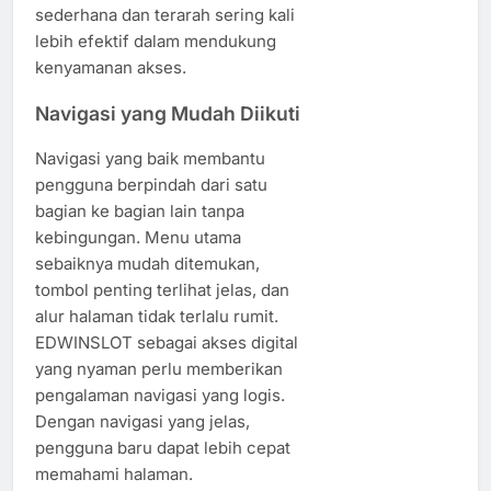
sederhana dan terarah sering kali
lebih efektif dalam mendukung
kenyamanan akses.
Navigasi yang Mudah Diikuti
Navigasi yang baik membantu
pengguna berpindah dari satu
bagian ke bagian lain tanpa
kebingungan. Menu utama
sebaiknya mudah ditemukan,
tombol penting terlihat jelas, dan
alur halaman tidak terlalu rumit.
EDWINSLOT sebagai akses digital
yang nyaman perlu memberikan
pengalaman navigasi yang logis.
Dengan navigasi yang jelas,
pengguna baru dapat lebih cepat
memahami halaman.