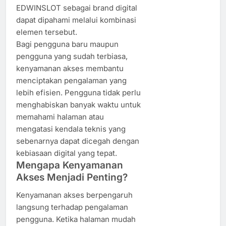
EDWINSLOT sebagai brand digital
dapat dipahami melalui kombinasi
elemen tersebut.
Bagi pengguna baru maupun
pengguna yang sudah terbiasa,
kenyamanan akses membantu
menciptakan pengalaman yang
lebih efisien. Pengguna tidak perlu
menghabiskan banyak waktu untuk
memahami halaman atau
mengatasi kendala teknis yang
sebenarnya dapat dicegah dengan
kebiasaan digital yang tepat.
Mengapa Kenyamanan
Akses Menjadi Penting?
Kenyamanan akses berpengaruh
langsung terhadap pengalaman
pengguna. Ketika halaman mudah