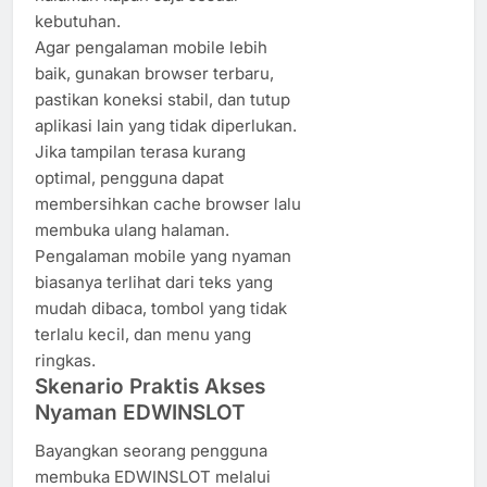
kebutuhan.
Agar pengalaman mobile lebih
baik, gunakan browser terbaru,
pastikan koneksi stabil, dan tutup
aplikasi lain yang tidak diperlukan.
Jika tampilan terasa kurang
optimal, pengguna dapat
membersihkan cache browser lalu
membuka ulang halaman.
Pengalaman mobile yang nyaman
biasanya terlihat dari teks yang
mudah dibaca, tombol yang tidak
terlalu kecil, dan menu yang
ringkas.
Skenario Praktis Akses
Nyaman EDWINSLOT
Bayangkan seorang pengguna
membuka EDWINSLOT melalui