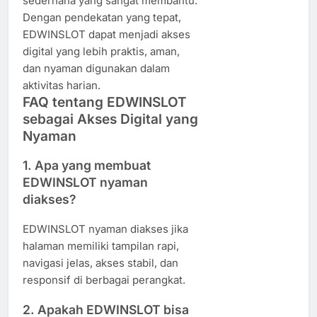
sederhana yang sangat membantu.
Dengan pendekatan yang tepat,
EDWINSLOT dapat menjadi akses
digital yang lebih praktis, aman,
dan nyaman digunakan dalam
aktivitas harian.
FAQ tentang EDWINSLOT
sebagai Akses Digital yang
Nyaman
1. Apa yang membuat
EDWINSLOT nyaman
diakses?
EDWINSLOT nyaman diakses jika
halaman memiliki tampilan rapi,
navigasi jelas, akses stabil, dan
responsif di berbagai perangkat.
2. Apakah EDWINSLOT bisa