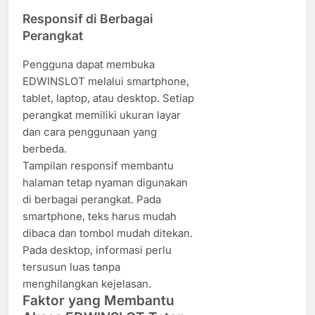
Responsif di Berbagai
Perangkat
Pengguna dapat membuka
EDWINSLOT melalui smartphone,
tablet, laptop, atau desktop. Setiap
perangkat memiliki ukuran layar
dan cara penggunaan yang
berbeda.
Tampilan responsif membantu
halaman tetap nyaman digunakan
di berbagai perangkat. Pada
smartphone, teks harus mudah
dibaca dan tombol mudah ditekan.
Pada desktop, informasi perlu
tersusun luas tanpa
menghilangkan kejelasan.
Faktor yang Membantu