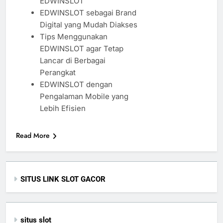
EDWINSLOT
EDWINSLOT sebagai Brand
Digital yang Mudah Diakses
Tips Menggunakan
EDWINSLOT agar Tetap
Lancar di Berbagai
Perangkat
EDWINSLOT dengan
Pengalaman Mobile yang
Lebih Efisien
Read More
SITUS LINK SLOT GACOR
situs slot