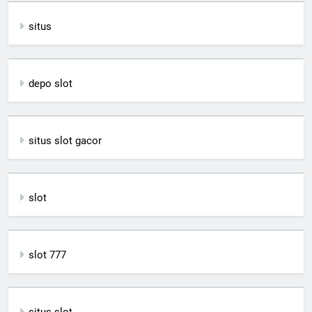
situs
depo slot
situs slot gacor
slot
slot 777