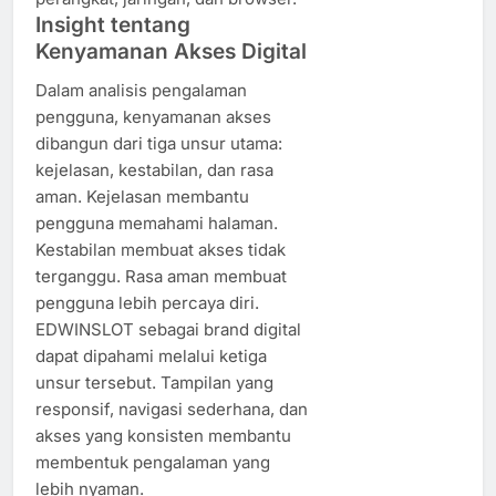
Insight tentang
Kenyamanan Akses Digital
Dalam analisis pengalaman
pengguna, kenyamanan akses
dibangun dari tiga unsur utama:
kejelasan, kestabilan, dan rasa
aman. Kejelasan membantu
pengguna memahami halaman.
Kestabilan membuat akses tidak
terganggu. Rasa aman membuat
pengguna lebih percaya diri.
EDWINSLOT sebagai brand digital
dapat dipahami melalui ketiga
unsur tersebut. Tampilan yang
responsif, navigasi sederhana, dan
akses yang konsisten membantu
membentuk pengalaman yang
lebih nyaman.