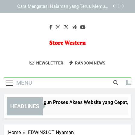
Skip
KAYA787 Alternatif dengan Pengalaman Akses
to
yang Stabil dan Terarah
content
Cara Menjaga Privasi Akun saat Membuka
KAYA787 Alternatif
Panduan Membangun Proses Akses Website yang
Cepat, Terarah, dan Aman
Cara Mengatasi Halaman yang Terus Memuat
secara Aman dan Sistematis
Store Western
Temukan Pakaian Dan Perlengkapan
KAYA787 Alternatif dengan Pengalaman Akses
NEWSLETTER
RANDOM NEWS
yang Stabil dan Terarah
Bertema Western Di Store Western. Gaya
Cara Menjaga Privasi Akun saat Membuka
Khas Yang Menambah Karakter Anda.
KAYA787 Alternatif
MENU
nduan Membangun Proses Akses Website yang Cepat, Terar
HEADLINES
Weeks Ago
Home
EDWINSLOT Nyaman