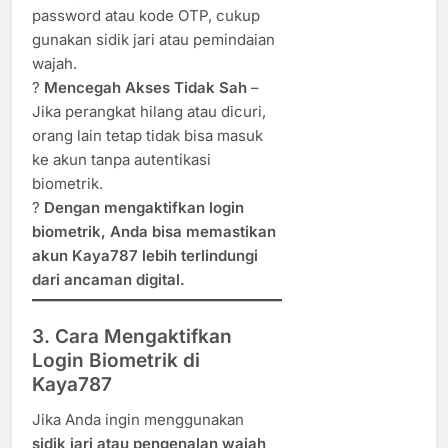
password atau kode OTP, cukup
gunakan sidik jari atau pemindaian
wajah.
?
Mencegah Akses Tidak Sah
–
Jika perangkat hilang atau dicuri,
orang lain tetap tidak bisa masuk
ke akun tanpa autentikasi
biometrik.
?
Dengan mengaktifkan login
biometrik, Anda bisa memastikan
akun Kaya787 lebih terlindungi
dari ancaman digital.
3. Cara Mengaktifkan
Login Biometrik di
Kaya787
Jika Anda ingin menggunakan
sidik jari atau pengenalan wajah