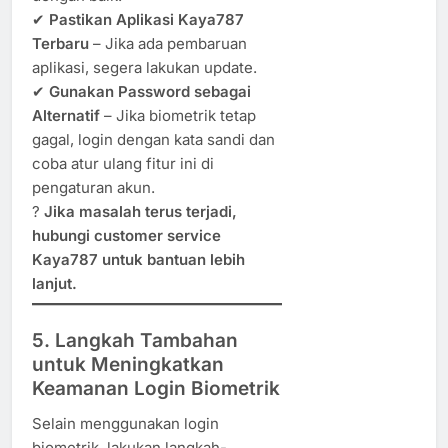
✔
Pastikan Aplikasi Kaya787
Terbaru
– Jika ada pembaruan
aplikasi, segera lakukan update.
✔
Gunakan Password sebagai
Alternatif
– Jika biometrik tetap
gagal, login dengan kata sandi dan
coba atur ulang fitur ini di
pengaturan akun.
?
Jika masalah terus terjadi,
hubungi customer service
Kaya787 untuk bantuan lebih
lanjut.
5. Langkah Tambahan
untuk Meningkatkan
Keamanan Login Biometrik
Selain menggunakan login
biometrik, lakukan langkah-