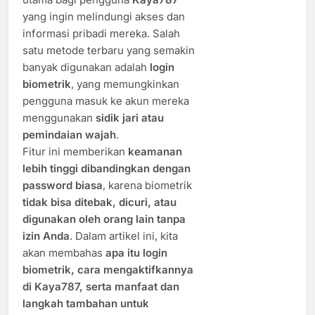
yang ingin melindungi akses dan
informasi pribadi mereka. Salah
satu metode terbaru yang semakin
banyak digunakan adalah
login
biometrik
, yang memungkinkan
pengguna masuk ke akun mereka
menggunakan
sidik jari atau
pemindaian wajah
.
Fitur ini memberikan
keamanan
lebih tinggi dibandingkan dengan
password biasa
, karena biometrik
tidak bisa ditebak, dicuri, atau
digunakan oleh orang lain tanpa
izin Anda
. Dalam artikel ini, kita
akan membahas
apa itu login
biometrik, cara mengaktifkannya
di Kaya787, serta manfaat dan
langkah tambahan untuk