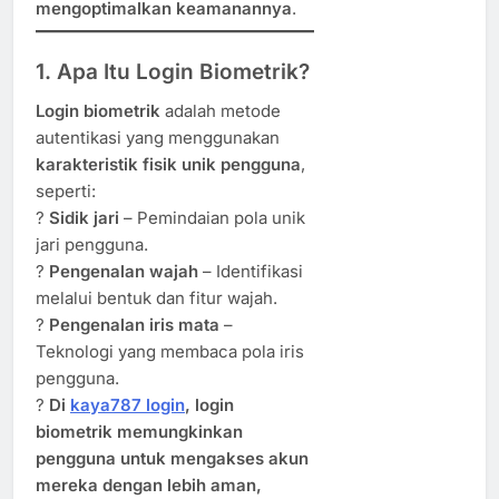
mengoptimalkan keamanannya
.
1. Apa Itu Login Biometrik?
Login biometrik
adalah metode
autentikasi yang menggunakan
karakteristik fisik unik pengguna
,
seperti:
?
Sidik jari
– Pemindaian pola unik
jari pengguna.
?
Pengenalan wajah
– Identifikasi
melalui bentuk dan fitur wajah.
?
Pengenalan iris mata
–
Teknologi yang membaca pola iris
pengguna.
?
Di
kaya787 login
, login
biometrik memungkinkan
pengguna untuk mengakses akun
mereka dengan lebih aman,