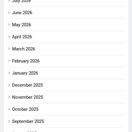
July 2026
June 2026
May 2026
April 2026
March 2026
February 2026
January 2026
December 2025
November 2025
October 2025
September 2025