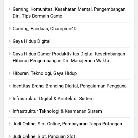
Gaming, Komunitas, Kesehatan Mental, Pengembangan
Diri, Tips Bermain Game
Gaming, Panduan, Champion4D
Gaya Hidup Digital
Gaya Hidup Gamer Produktivitas Digital Keseimbangan
Hiburan Pengembangan Diri Manajemen Waktu
Hiburan, Teknologi, Gaya Hidup
Identitas Brand, Branding Digital, Pengalaman Pengguna
Infrastruktur Digital & Arsitektur Sistem
Infrastruktur Teknologi & Keamanan Sistem
Judi Online, Slot Online, Pembayaran Tanpa Potongan
Judi Online, Slot, Panduan Slot