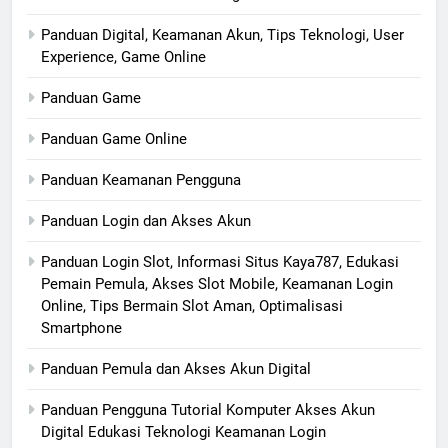
Panduan Digital, Keamanan Akun, Tips Teknologi, User
Experience, Game Online
Panduan Game
Panduan Game Online
Panduan Keamanan Pengguna
Panduan Login dan Akses Akun
Panduan Login Slot, Informasi Situs Kaya787, Edukasi
Pemain Pemula, Akses Slot Mobile, Keamanan Login
Online, Tips Bermain Slot Aman, Optimalisasi
Smartphone
Panduan Pemula dan Akses Akun Digital
Panduan Pengguna Tutorial Komputer Akses Akun
Digital Edukasi Teknologi Keamanan Login