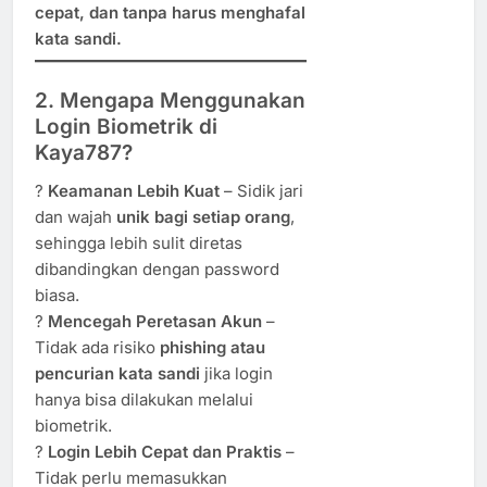
cepat, dan tanpa harus menghafal
kata sandi.
2. Mengapa Menggunakan
Login Biometrik di
Kaya787?
?
Keamanan Lebih Kuat
– Sidik jari
dan wajah
unik bagi setiap orang
,
sehingga lebih sulit diretas
dibandingkan dengan password
biasa.
?
Mencegah Peretasan Akun
–
Tidak ada risiko
phishing atau
pencurian kata sandi
jika login
hanya bisa dilakukan melalui
biometrik.
?
Login Lebih Cepat dan Praktis
–
Tidak perlu memasukkan