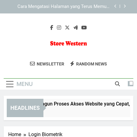
Skip
KAYA787 Alternatif dengan Pengalaman Akses
to
yang Stabil dan Terarah
content
Cara Menjaga Privasi Akun saat Membuka
KAYA787 Alternatif
Panduan Membangun Proses Akses Website yang
Cepat, Terarah, dan Aman
Cara Mengatasi Halaman yang Terus Memuat
secara Aman dan Sistematis
Store Western
Temukan Pakaian Dan Perlengkapan
KAYA787 Alternatif dengan Pengalaman Akses
NEWSLETTER
RANDOM NEWS
yang Stabil dan Terarah
Bertema Western Di Store Western. Gaya
Cara Menjaga Privasi Akun saat Membuka
Khas Yang Menambah Karakter Anda.
KAYA787 Alternatif
MENU
nduan Membangun Proses Akses Website yang Cepat, Terar
HEADLINES
Weeks Ago
Home
Login Biometrik