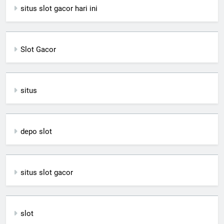
situs slot gacor hari ini
Slot Gacor
situs
depo slot
situs slot gacor
slot