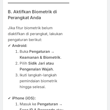
B. Aktifkan Biometrik di
Perangkat Anda
Jika fitur biometrik belum
diaktifkan di perangkat, lakukan
pengaturan berikut:
✔
Android:
Buka
Pengaturan
→
Keamanan & Biometrik
.
Pilih
Sidik Jari atau
Pengenalan Wajah
.
Ikuti langkah-langkah
pemindaian biometrik
hingga selesai.
✔
iPhone (iOS):
Masuk ke
Pengaturan
→
Face ID & Passcode
atau