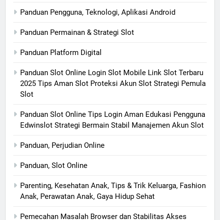
Panduan Pengguna, Teknologi, Aplikasi Android
Panduan Permainan & Strategi Slot
Panduan Platform Digital
Panduan Slot Online Login Slot Mobile Link Slot Terbaru
2025 Tips Aman Slot Proteksi Akun Slot Strategi Pemula
Slot
Panduan Slot Online Tips Login Aman Edukasi Pengguna
Edwinslot Strategi Bermain Stabil Manajemen Akun Slot
Panduan, Perjudian Online
Panduan, Slot Online
Parenting, Kesehatan Anak, Tips & Trik Keluarga, Fashion
Anak, Perawatan Anak, Gaya Hidup Sehat
Pemecahan Masalah Browser dan Stabilitas Akses