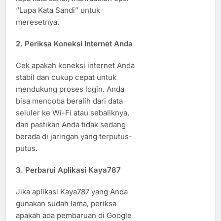
“Lupa Kata Sandi” untuk
meresetnya.
2.
Periksa Koneksi Internet Anda
Cek apakah koneksi internet Anda
stabil dan cukup cepat untuk
mendukung proses login. Anda
bisa mencoba beralih dari data
seluler ke Wi-Fi atau sebaliknya,
dan pastikan Anda tidak sedang
berada di jaringan yang terputus-
putus.
3.
Perbarui Aplikasi Kaya787
Jika aplikasi Kaya787 yang Anda
gunakan sudah lama, periksa
apakah ada pembaruan di Google