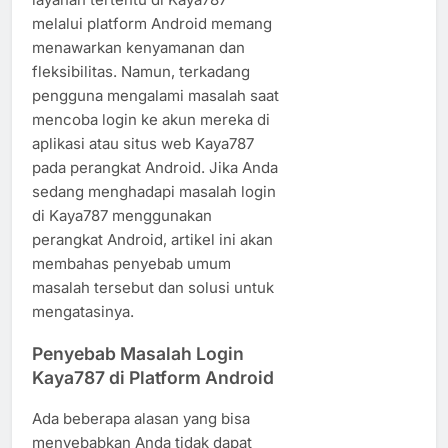
melalui platform Android memang
menawarkan kenyamanan dan
fleksibilitas. Namun, terkadang
pengguna mengalami masalah saat
mencoba login ke akun mereka di
aplikasi atau situs web Kaya787
pada perangkat Android. Jika Anda
sedang menghadapi masalah login
di Kaya787 menggunakan
perangkat Android, artikel ini akan
membahas penyebab umum
masalah tersebut dan solusi untuk
mengatasinya.
Penyebab Masalah Login
Kaya787 di Platform Android
Ada beberapa alasan yang bisa
menyebabkan Anda tidak dapat