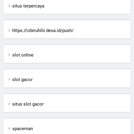
situs terpercaya
https://cibiruhilir.desa.id/push/
slot online
slot gacor
situs slot gacor
spaceman