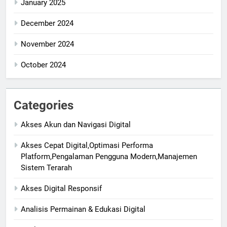
January 2025
December 2024
November 2024
October 2024
Categories
Akses Akun dan Navigasi Digital
Akses Cepat Digital,Optimasi Performa
Platform,Pengalaman Pengguna Modern,Manajemen
Sistem Terarah
Akses Digital Responsif
Analisis Permainan & Edukasi Digital