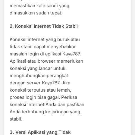
memastikan kata sandi yang
dimasukkan sudah tepat.
2.
Koneksi Internet Tidak Stabil
Koneksi internet yang buruk atau
tidak stabil dapat menyebabkan
masalah login di aplikasi Kaya787.
Aplikasi atau browser memerlukan
koneksi yang lancar untuk
menghubungkan perangkat
dengan server Kaya787. Jika
koneksi terputus atau lemah,
proses login bisa gagal. Periksa
koneksi internet Anda dan pastikan
Anda terhubung ke jaringan yang
stabil.
3.
Versi Aplikasi yang Tidak