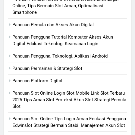
Online, Tips Bermain Slot Aman, Optimalisasi
Smartphone
Panduan Pemula dan Akses Akun Digital
Panduan Pengguna Tutorial Komputer Akses Akun
Digital Edukasi Teknologi Keamanan Login
Panduan Pengguna, Teknologi, Aplikasi Android
Panduan Permainan & Strategi Slot
Panduan Platform Digital
Panduan Slot Online Login Slot Mobile Link Slot Terbaru
2025 Tips Aman Slot Proteksi Akun Slot Strategi Pemula
Slot
Panduan Slot Online Tips Login Aman Edukasi Pengguna
Edwinslot Strategi Bermain Stabil Manajemen Akun Slot