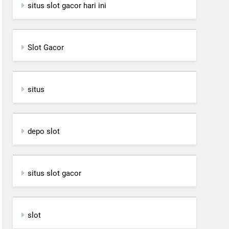
situs slot gacor hari ini
Slot Gacor
situs
depo slot
situs slot gacor
slot