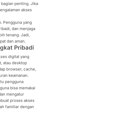
agian penting. Jika
 pengalaman akses
n. Pengguna yang
ibadi, dan menjaga
bih tenang. Jadi,
epat dan aman.
ngkat Pribadi
ses digital yang
t, atau desktop
adap browser, cache,
turan keamanan.
ntu pengguna
gguna bisa memakai
dan mengatur
mbuat proses akses
ah familiar dengan