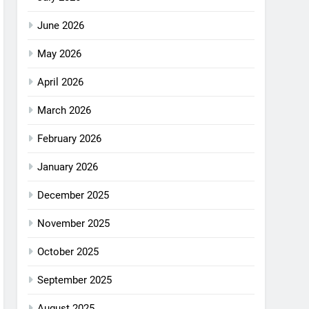
June 2026
May 2026
April 2026
March 2026
February 2026
January 2026
December 2025
November 2025
October 2025
September 2025
August 2025