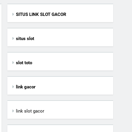
SITUS LINK SLOT GACOR
situs slot
slot toto
link gacor
link slot gacor