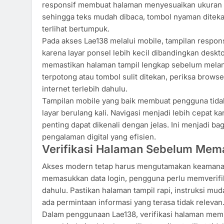
responsif membuat halaman menyesuaikan ukuran l
sehingga teks mudah dibaca, tombol nyaman diteka
terlihat bertumpuk.
Pada akses Lae138 melalui mobile, tampilan respon
karena layar ponsel lebih kecil dibandingkan desk
memastikan halaman tampil lengkap sebelum melanj
terpotong atau tombol sulit ditekan, periksa brows
internet terlebih dahulu.
Tampilan mobile yang baik membuat pengguna tid
layar berulang kali. Navigasi menjadi lebih cepat k
penting dapat dikenali dengan jelas. Ini menjadi bag
pengalaman digital yang efisien.
Verifikasi Halaman Sebelum Mem
Akses modern tetap harus mengutamakan keaman
memasukkan data login, pengguna perlu memverifik
dahulu. Pastikan halaman tampil rapi, instruksi mud
ada permintaan informasi yang terasa tidak relevan
Dalam penggunaan Lae138, verifikasi halaman me