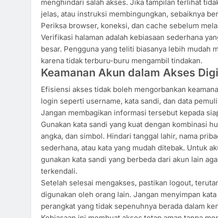
menghindari salah akses. Jika tampilan terlihat tida
jelas, atau instruksi membingungkan, sebaiknya ber
Periksa browser, koneksi, dan cache sebelum mela
Verifikasi halaman adalah kebiasaan sederhana y
besar. Pengguna yang teliti biasanya lebih mudah
karena tidak terburu-buru mengambil tindakan.
Keamanan Akun dalam Akses Digit
Efisiensi akses tidak boleh mengorbankan keamana
login seperti username, kata sandi, dan data pemuli
Jangan membagikan informasi tersebut kepada sia
Gunakan kata sandi yang kuat dengan kombinasi hur
angka, dan simbol. Hindari tanggal lahir, nama priba
sederhana, atau kata yang mudah ditebak. Untuk ak
gunakan kata sandi yang berbeda dari akun lain agar
terkendali.
Setelah selesai mengakses, pastikan logout, teruta
digunakan oleh orang lain. Jangan menyimpan kata
perangkat yang tidak sepenuhnya berada dalam kend
Kebiasaan ini membuat akses tetap aman tanpa me