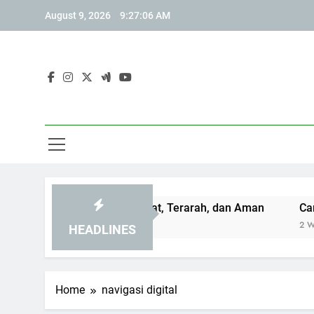
Skip
August 9, 2026
9:27:07 AM
to
content
Sto
Temukan P
ebsite yang Cepat, Terarah, dan Aman
Cara Mengatas
2 Weeks Ago
HEADLINES
Home
navigasi digital