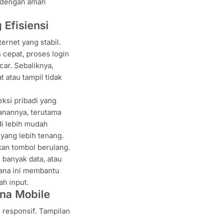
n dengan aman
 Efisiensi
ernet yang stabil.
 cepat, proses login
car. Sebaliknya,
 atau tampil tidak
ksi pribadi yang
manannya, terutama
di lebih mudah
yang lebih tenang.
kan tombol berulang.
i banyak data, atau
hana ini membantu
ah input.
na Mobile
n responsif. Tampilan