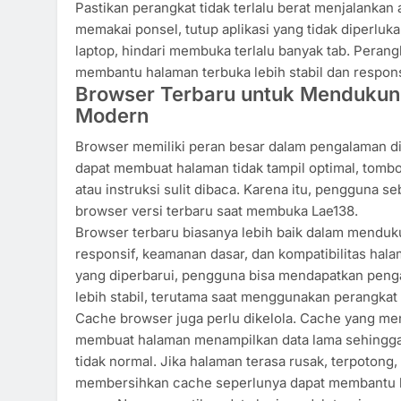
Pastikan perangkat tidak terlalu berat menjalankan ap
memakai ponsel, tutup aplikasi yang tidak diperlu
laptop, hindari membuka terlalu banyak tab. Perang
membantu halaman terbuka lebih stabil dan respons
Browser Terbaru untuk Menduku
Modern
Browser memiliki peran besar dalam pengalaman di
dapat membuat halaman tidak tampil optimal, tombo
atau instruksi sulit dibaca. Karena itu, pengguna 
browser versi terbaru saat membuka Lae138.
Browser terbaru biasanya lebih baik dalam menduk
responsif, keamanan dasar, dan kompatibilitas ha
yang diperbarui, pengguna bisa mendapatkan peng
lebih stabil, terutama saat menggunakan perangkat
Cache browser juga perlu dikelola. Cache yang m
membuat halaman menampilkan data lama sehingga t
tidak normal. Jika halaman terasa rusak, terpotong, 
membersihkan cache seperlunya dapat membantu h