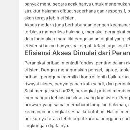
banyak menu secara acak hanya untuk menemukan b
struktur halaman dibuat sederhana dan responsif,
akan terasa lebih efisien.
Akses modern juga berhubungan dengan keamana
terbiasa memeriksa halaman, memakai perangkat pr
data login akan memiliki pengalaman digital yang le
efisiensi bukan hanya soal cepat, tetapi juga soal t
Efisiensi Akses Dimulai dari Pera
Perangkat pribadi menjadi fondasi penting dalam ak
efisien. Dengan menggunakan ponsel, laptop, table
pribadi, pengguna memiliki kontrol lebih baik terh
riwayat akses, penyimpanan kata sandi, dan penga
Saat mengakses Lae138, perangkat pribadi memba
membangun kebiasaan akses yang konsisten. Pen
browser yang sama, memahami tampilan halaman, 
keamanan perangkat sesuai kebutuhan. Hal ini me
berikutnya terasa lebih cepat karena pengguna sud
lingkungan digitalnya.