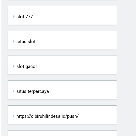
slot 777
situs slot
slot gacor
situs terpercaya
https://cibiruhilir.desa.id/push/