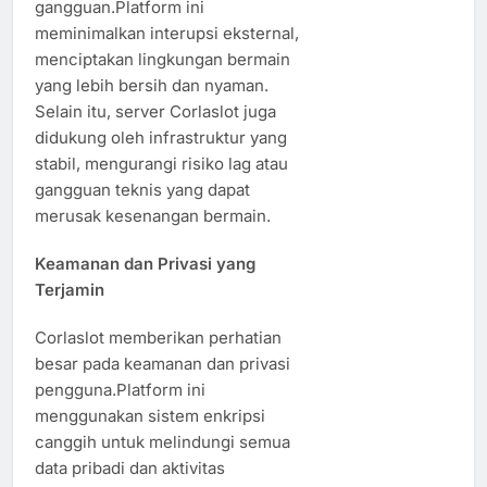
gangguan.Platform ini
meminimalkan interupsi eksternal,
menciptakan lingkungan bermain
yang lebih bersih dan nyaman.
Selain itu, server Corlaslot juga
didukung oleh infrastruktur yang
stabil, mengurangi risiko lag atau
gangguan teknis yang dapat
merusak kesenangan bermain.
Keamanan dan Privasi yang
Terjamin
Corlaslot memberikan perhatian
besar pada keamanan dan privasi
pengguna.Platform ini
menggunakan sistem enkripsi
canggih untuk melindungi semua
data pribadi dan aktivitas