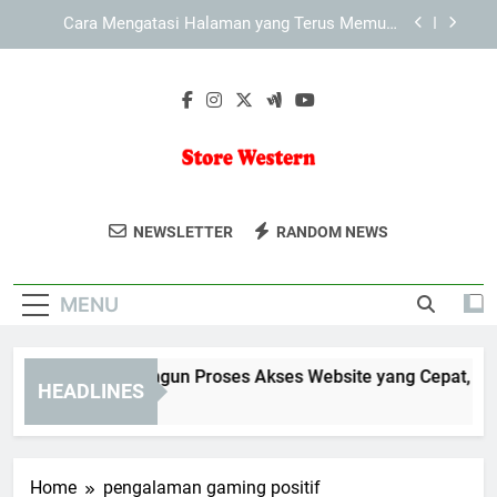
Skip
KAYA787 Alternatif dengan Pengalaman Akses
to
yang Stabil dan Terarah
content
Cara Menjaga Privasi Akun saat Membuka
KAYA787 Alternatif
Panduan Membangun Proses Akses Website yang
Cepat, Terarah, dan Aman
Cara Mengatasi Halaman yang Terus Memuat
secara Aman dan Sistematis
Store Western
Temukan Pakaian Dan Perlengkapan
KAYA787 Alternatif dengan Pengalaman Akses
NEWSLETTER
RANDOM NEWS
yang Stabil dan Terarah
Bertema Western Di Store Western. Gaya
Cara Menjaga Privasi Akun saat Membuka
Khas Yang Menambah Karakter Anda.
KAYA787 Alternatif
MENU
nduan Membangun Proses Akses Website yang Cepat, Terar
HEADLINES
Weeks Ago
Home
pengalaman gaming positif