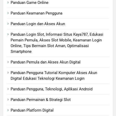
Panduan Game Online
Panduan Keamanan Pengguna
Panduan Login dan Akses Akun
Panduan Login Slot, Informasi Situs Kaya787, Edukasi
Pemain Pemula, Akses Slot Mobile, Keamanan Login
Online, Tips Bermain Slot Aman, Optimalisasi
Smartphone
Panduan Pemula dan Akses Akun Digital
Panduan Pengguna Tutorial Komputer Akses Akun
Digital Edukasi Teknologi Keamanan Login
Panduan Pengguna, Teknologi, Aplikasi Android
Panduan Permainan & Strategi Slot
Panduan Platform Digital