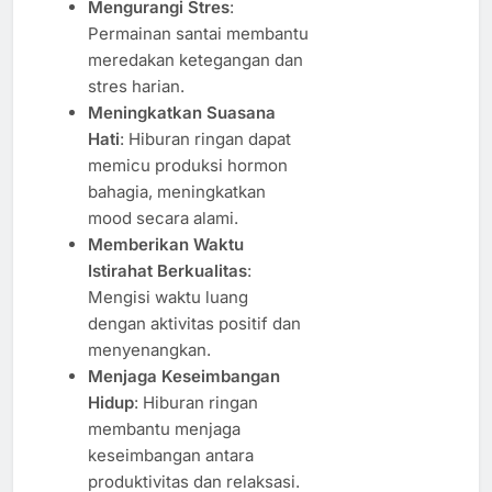
Mengurangi Stres
:
Permainan santai membantu
meredakan ketegangan dan
stres harian.
Meningkatkan Suasana
Hati
: Hiburan ringan dapat
memicu produksi hormon
bahagia, meningkatkan
mood secara alami.
Memberikan Waktu
Istirahat Berkualitas
:
Mengisi waktu luang
dengan aktivitas positif dan
menyenangkan.
Menjaga Keseimbangan
Hidup
: Hiburan ringan
membantu menjaga
keseimbangan antara
produktivitas dan relaksasi.