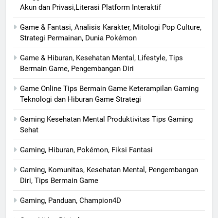
Akun dan Privasi,Literasi Platform Interaktif
Game & Fantasi, Analisis Karakter, Mitologi Pop Culture,
Strategi Permainan, Dunia Pokémon
Game & Hiburan, Kesehatan Mental, Lifestyle, Tips
Bermain Game, Pengembangan Diri
Game Online Tips Bermain Game Keterampilan Gaming
Teknologi dan Hiburan Game Strategi
Gaming Kesehatan Mental Produktivitas Tips Gaming
Sehat
Gaming, Hiburan, Pokémon, Fiksi Fantasi
Gaming, Komunitas, Kesehatan Mental, Pengembangan
Diri, Tips Bermain Game
Gaming, Panduan, Champion4D