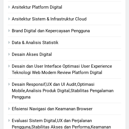
Arsitektur Platform Digital
Arsitektur Sistem & Infrastruktur Cloud
Brand Digital dan Kepercayaan Pengguna
Data & Analisis Statistik
Desain Akses Digital
Desain dan User Interface Optimasi User Experience
Teknologi Web Modern Review Platform Digital
Desain Responsif,UX dan UI Audit,Optimasi
Mobile,Analisis Produk Digital,Stabilitas Pengalaman
Pengguna
Efisiensi Navigasi dan Keamanan Browser
Evaluasi Sistem Digital,UX dan Perjalanan
Pengguna,Stabilitas Akses dan Performa,Keamanan