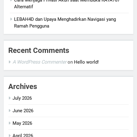
Alternatif
LEBAH4D dan Upaya Menghadirkan Navigasi yang
Ramah Pengguna
Recent Comments
A WordPress Commenter
on
Hello world!
Archives
July 2026
June 2026
May 2026
April 2026