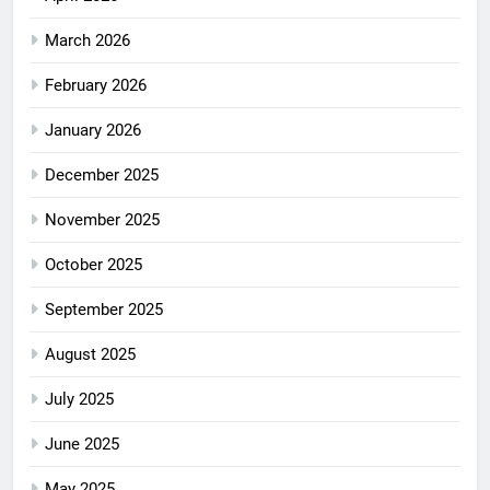
March 2026
February 2026
January 2026
December 2025
November 2025
October 2025
September 2025
August 2025
July 2025
June 2025
May 2025