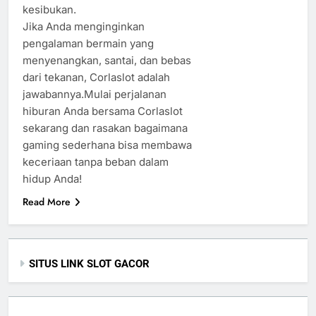
kesibukan.
Jika Anda menginginkan
pengalaman bermain yang
menyenangkan, santai, dan bebas
dari tekanan, Corlaslot adalah
jawabannya.Mulai perjalanan
hiburan Anda bersama Corlaslot
sekarang dan rasakan bagaimana
gaming sederhana bisa membawa
keceriaan tanpa beban dalam
hidup Anda!
Read More
SITUS LINK SLOT GACOR