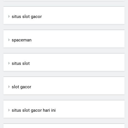
situs slot gacor
spaceman
situs slot
slot gacor
situs slot gacor hari ini