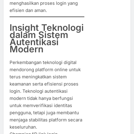
menghasilkan proses login yang
efisien dan aman.
Insight Teknologi
dalam Sistem
Autentikasi
Modern
Perkembangan teknologi digital
mendorong platform online untuk
terus meningkatkan sistem
keamanan serta efisiensi proses
login. Teknologi autentikasi
modern tidak hanya berfungsi
untuk memverifikasi identitas
pengguna, tetapi juga membantu
menjaga stabilitas platform secara
keseluruhan.