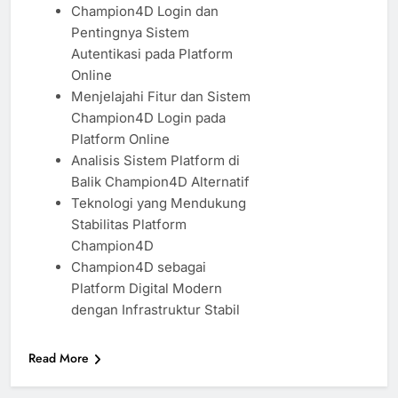
Champion4D Login dan
Pentingnya Sistem
Autentikasi pada Platform
Online
Menjelajahi Fitur dan Sistem
Champion4D Login pada
Platform Online
Analisis Sistem Platform di
Balik Champion4D Alternatif
Teknologi yang Mendukung
Stabilitas Platform
Champion4D
Champion4D sebagai
Platform Digital Modern
dengan Infrastruktur Stabil
Read More