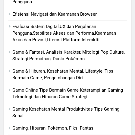
Pengguna
Efisiensi Navigasi dan Keamanan Browser
Evaluasi Sistem Digital,UX dan Perjalanan
Pengguna,Stabilitas Akses dan Performa,Keamanan
Akun dan Privasi,Literasi Platform Interaktif
Game & Fantasi, Analisis Karakter, Mitologi Pop Culture,
Strategi Permainan, Dunia Pokémon
Game & Hiburan, Kesehatan Mental, Lifestyle, Tips
Bermain Game, Pengembangan Diri
Game Online Tips Bermain Game Keterampilan Gaming
Teknologi dan Hiburan Game Strategi
Gaming Kesehatan Mental Produktivitas Tips Gaming
Sehat
Gaming, Hiburan, Pokémon, Fiksi Fantasi