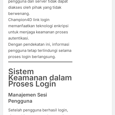
pengguna dan server tidak dapat
diakses oleh pihak yang tidak
berwenang.
Champion4D link login
memanfaatkan teknologi enkripsi
untuk menjaga keamanan proses
autentikasi.
Dengan pendekatan ini, informasi
pengguna tetap terlindungi selama
proses login berlangsung.
Sistem
Keamanan dalam
Proses Login
Manajemen Sesi
Pengguna
Setelah pengguna berhasil login,