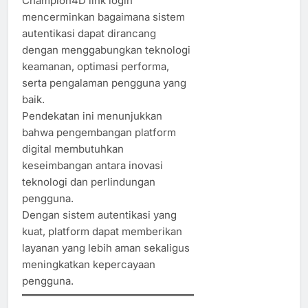
Champion4D link login
mencerminkan bagaimana sistem
autentikasi dapat dirancang
dengan menggabungkan teknologi
keamanan, optimasi performa,
serta pengalaman pengguna yang
baik.
Pendekatan ini menunjukkan
bahwa pengembangan platform
digital membutuhkan
keseimbangan antara inovasi
teknologi dan perlindungan
pengguna.
Dengan sistem autentikasi yang
kuat, platform dapat memberikan
layanan yang lebih aman sekaligus
meningkatkan kepercayaan
pengguna.