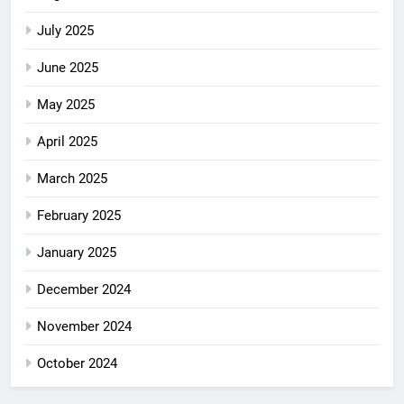
July 2025
June 2025
May 2025
April 2025
March 2025
February 2025
January 2025
December 2024
November 2024
October 2024