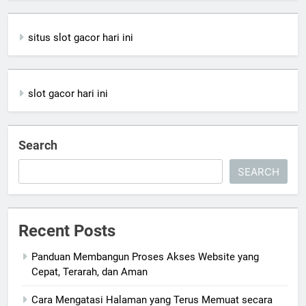
situs slot gacor hari ini
slot gacor hari ini
Search
SEARCH
Recent Posts
Panduan Membangun Proses Akses Website yang
Cepat, Terarah, dan Aman
Cara Mengatasi Halaman yang Terus Memuat secara