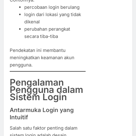
percobaan login berulang
login dari lokasi yang tidak
dikenal
perubahan perangkat
secara tiba-tiba
Pendekatan ini membantu
meningkatkan keamanan akun
pengguna.
Pengalaman
Pengguna dalam
Sistem Login
Antarmuka Login yang
Intuitif
Salah satu faktor penting dalam
sistem login adalah desain