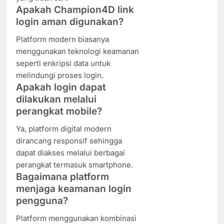
Apakah Champion4D link
login aman digunakan?
Platform modern biasanya
menggunakan teknologi keamanan
seperti enkripsi data untuk
melindungi proses login.
Apakah login dapat
dilakukan melalui
perangkat mobile?
Ya, platform digital modern
dirancang responsif sehingga
dapat diakses melalui berbagai
perangkat termasuk smartphone.
Bagaimana platform
menjaga keamanan login
pengguna?
Platform menggunakan kombinasi