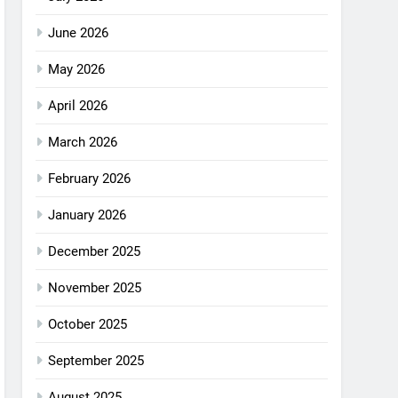
June 2026
May 2026
April 2026
March 2026
February 2026
January 2026
December 2025
November 2025
October 2025
September 2025
August 2025