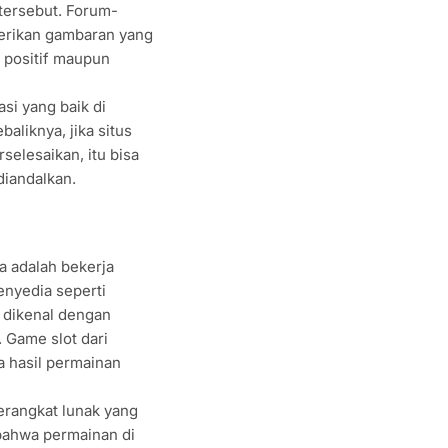
 tersebut. Forum-
berikan gambaran yang
u positif maupun
asi yang baik di
aliknya, jika situs
selesaikan, itu bisa
diandalkan.
ya adalah bekerja
nyedia seperti
 dikenal dengan
. Game slot dari
a hasil permainan
erangkat lunak yang
 bahwa permainan di