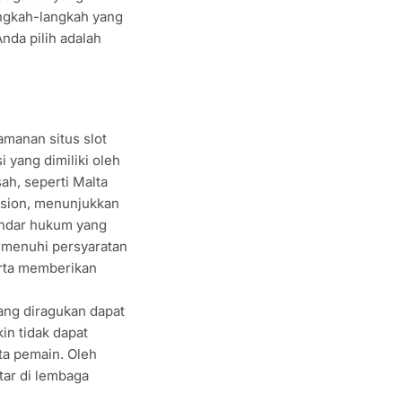
angkah-langkah yang
nda pilih adalah
amanan situs slot
 yang dimiliki oleh
sah, seperti Malta
sion, menunjukkan
andar hukum yang
memenuhi persyaratan
erta memberikan
yang diragukan dapat
in tidak dapat
ta pemain. Oleh
ftar di lembaga