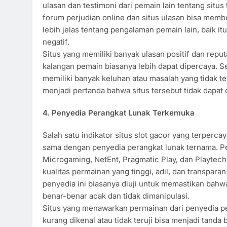
ulasan dan testimoni dari pemain lain tentang situs
forum perjudian online dan situs ulasan bisa mem
lebih jelas tentang pengalaman pemain lain, baik it
negatif.
Situs yang memiliki banyak ulasan positif dan reput
kalangan pemain biasanya lebih dapat dipercaya. Seb
memiliki banyak keluhan atau masalah yang tidak ter
menjadi pertanda bahwa situs tersebut tidak dapat 
4.
Penyedia Perangkat Lunak Terkemuka
Salah satu indikator situs slot gacor yang terperca
sama dengan penyedia perangkat lunak ternama. Pe
Microgaming, NetEnt, Pragmatic Play, dan Playtech
kualitas permainan yang tinggi, adil, dan transparan
penyedia ini biasanya diuji untuk memastikan bahw
benar-benar acak dan tidak dimanipulasi.
Situs yang menawarkan permainan dari penyedia p
kurang dikenal atau tidak teruji bisa menjadi tanda