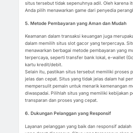
situs tersebut tidak sepenuhnya adil. Oleh karena it
Anda pilih menawarkan game dari penyedia perangk
5.
Metode Pembayaran yang Aman dan Mudah
Keamanan dalam transaksi keuangan juga merupaka
dalam memilih situs slot gacor yang terpercaya. Si
menawarkan berbagai metode pembayaran yang m
terpercaya, seperti transfer bank lokal, e-wallet (
kartu kredit/debit.
Selain itu, pastikan situs tersebut memiliki proses
jelas dan cepat. Situs yang tidak jelas dalam hal pe
mempersulit pemain untuk menarik kemenangan me
diwaspadai. Pilihlah situs yang memiliki kebijakan 
transparan dan proses yang cepat.
6.
Dukungan Pelanggan yang Responsif
Layanan pelanggan yang baik dan responsif adalah ci