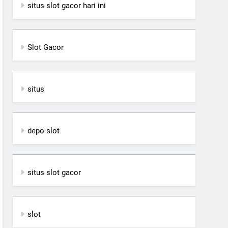
situs slot gacor hari ini
Slot Gacor
situs
depo slot
situs slot gacor
slot