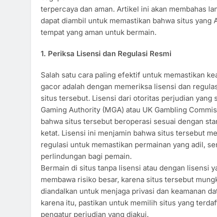
terpercaya dan aman. Artikel ini akan membahas l
dapat diambil untuk memastikan bahwa situs yang A
tempat yang aman untuk bermain.
1.
Periksa Lisensi dan Regulasi Resmi
Salah satu cara paling efektif untuk memastikan ke
gacor adalah dengan memeriksa lisensi dan regulasi
situs tersebut. Lisensi dari otoritas perjudian yang 
Gaming Authority (MGA) atau UK Gambling Commis
bahwa situs tersebut beroperasi sesuai dengan st
ketat. Lisensi ini menjamin bahwa situs tersebut 
regulasi untuk memastikan permainan yang adil, s
perlindungan bagi pemain.
Bermain di situs tanpa lisensi atau dengan lisensi 
membawa risiko besar, karena situs tersebut mungk
diandalkan untuk menjaga privasi dan keamanan da
karena itu, pastikan untuk memilih situs yang terda
pengatur perjudian yang diakui.