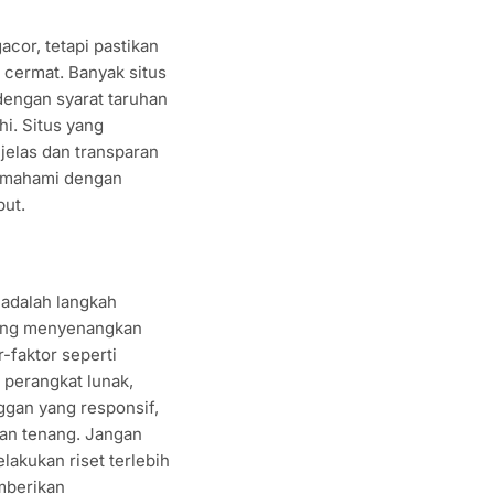
acor, tetapi pastikan
cermat. Banyak situs
engan syarat taruhan
hi. Situs yang
jelas dan transparan
memahami dengan
ut.
 adalah langkah
ang menyenangkan
faktor seperti
a perangkat lunak,
gan yang responsif,
gan tenang. Jangan
lakukan riset terlebih
mberikan