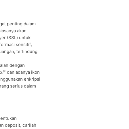
ngat penting dalam
biasanya akan
er (SSL) untuk
rmasi sensitif,
euangan, terlindungi
alah dengan
//” dan adanya ikon
menggunakan enkripsi
urang serius dalam
nentukan
 deposit, carilah