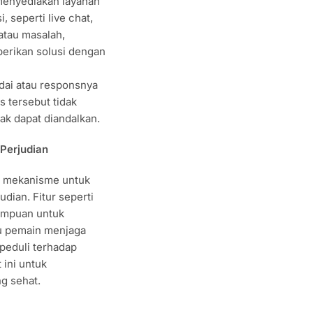
 menyediakan layanan
 seperti live chat,
 atau masalah,
erikan solusi dengan
dai atau responsnya
s tersebut tidak
k dapat diandalkan.
Perjudian
ki mekanisme untuk
ian. Fitur seperti
mampuan untuk
u pemain menjaga
 peduli terhadap
 ini untuk
g sehat.