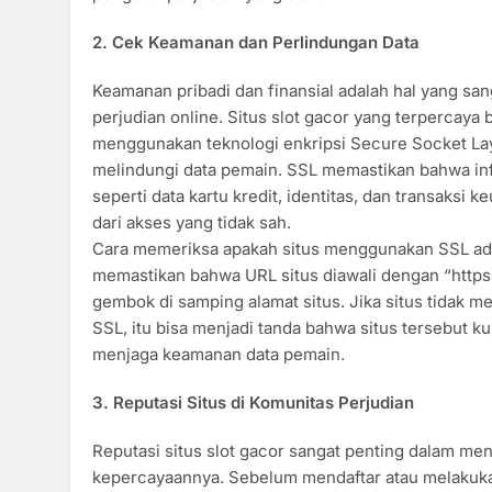
2.
Cek Keamanan dan Perlindungan Data
Keamanan pribadi dan finansial adalah hal yang sa
perjudian online. Situs slot gacor yang terpercaya 
menggunakan teknologi enkripsi Secure Socket Lay
melindungi data pemain. SSL memastikan bahwa info
seperti data kartu kredit, identitas, dan transaksi k
dari akses yang tidak sah.
Cara memeriksa apakah situs menggunakan SSL ad
memastikan bahwa URL situs diawali dengan “https:
gembok di samping alamat situs. Jika situs tidak 
SSL, itu bisa menjadi tanda bahwa situs tersebut k
menjaga keamanan data pemain.
3.
Reputasi Situs di Komunitas Perjudian
Reputasi situs slot gacor sangat penting dalam me
kepercayaannya. Sebelum mendaftar atau melakukan