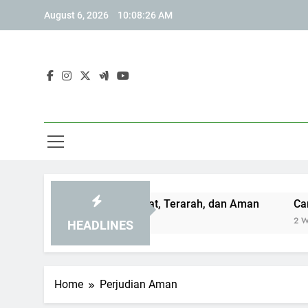
Skip
August 6, 2026
10:08:27 AM
to
content
Sto
Temukan P
ebsite yang Cepat, Terarah, dan Aman
Cara Mengatas
2 Weeks Ago
HEADLINES
Home
Perjudian Aman