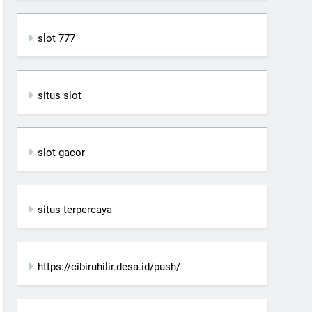
slot 777
situs slot
slot gacor
situs terpercaya
https://cibiruhilir.desa.id/push/