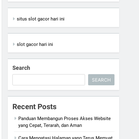
situs slot gacor hari ini
slot gacor hari ini
Search
SEARCH
Recent Posts
Panduan Membangun Proses Akses Website
yang Cepat, Terarah, dan Aman
Cara Mengatasi Halaman yang Terus Memuat