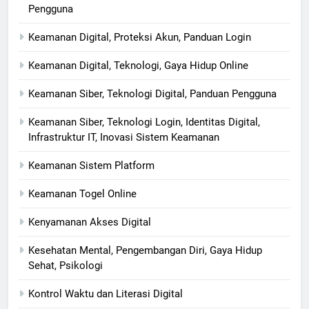
Pengguna
Keamanan Digital, Proteksi Akun, Panduan Login
Keamanan Digital, Teknologi, Gaya Hidup Online
Keamanan Siber, Teknologi Digital, Panduan Pengguna
Keamanan Siber, Teknologi Login, Identitas Digital,
Infrastruktur IT, Inovasi Sistem Keamanan
Keamanan Sistem Platform
Keamanan Togel Online
Kenyamanan Akses Digital
Kesehatan Mental, Pengembangan Diri, Gaya Hidup
Sehat, Psikologi
Kontrol Waktu dan Literasi Digital