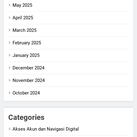
May 2025
April 2025
March 2025
February 2025
January 2025
December 2024
November 2024
October 2024
Categories
Akses Akun dan Navigasi Digital