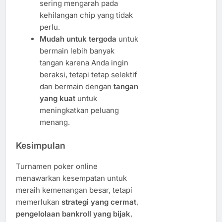
sering mengarah pada
kehilangan chip yang tidak
perlu.
Mudah untuk tergoda
untuk
bermain lebih banyak
tangan karena Anda ingin
beraksi, tetapi tetap selektif
dan bermain dengan
tangan
yang kuat
untuk
meningkatkan peluang
menang.
Kesimpulan
Turnamen poker online
menawarkan kesempatan untuk
meraih kemenangan besar, tetapi
memerlukan
strategi yang cermat
,
pengelolaan bankroll yang bijak
,