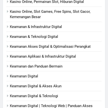
Kasino Online, Permainan Slot, Hiburan Digital
Kasino Online, Slot Games, Free Spins, Slot Gacor,
Kemenangan Besar
Keamanan & Infrastruktur Digital
Keamanan & Teknologi Digital
Keamanan Akses Digital & Optimalisasi Perangkat
Keamanan Aplikasi & Infrastruktur Digital
Keamanan dan Panduan Bermain
Keamanan Digital
Keamanan Digital & Akses Akun
Keamanan Digital & Teknologi
Keamanan Digital | Teknologi Web | Panduan Akses