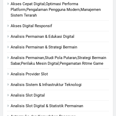
Akses Cepat Digital,Optimasi Performa
Platform,Pengalaman Pengguna Modern,Manajemen
Sistem Terarah
Akses Digital Responsif
Analisis Permainan & Edukasi Digital
Analisis Permainan & Strategi Bermain
Analisis Permainan,Studi Pola Putaran,Strategi Bermain
Sabar,Perilaku Mesin Digital,Pengamatan Ritme Game
Analisis Provider Slot
Analisis Sistem & Infrastruktur Teknologi
Analisis Slot Digital
Analisis Slot Digital & Statistik Permainan