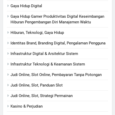
Gaya Hidup Digital
Gaya Hidup Gamer Produktivitas Digital Keseimbangan
Hiburan Pengembangan Diri Manajemen Waktu
Hiburan, Teknologi, Gaya Hidup
Identitas Brand, Branding Digital, Pengalaman Pengguna
Infrastruktur Digital & Arsitektur Sistem
Infrastruktur Teknologi & Keamanan Sistem
Judi Online, Slot Online, Pembayaran Tanpa Potongan
Judi Online, Slot, Panduan Slot
Judi Online, Slot, Strategi Permainan
Kasino & Perjudian