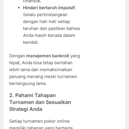
finansial.
Hindari bertaruh impulsif
.
Selalu pertimbangkan
dengan hati-hati setiap
taruhan dan pastikan bahwa
Anda masih berada dalam
kendali.
Dengan
manajemen bankroll
yang
tepat, Anda bisa tetap bertahan
lebih lama dan memaksimalkan
peluang menang meski turnamen
berlangsung lama.
2.
Pahami Tahapan
Turnamen dan Sesuaikan
Strategi Anda
Setiap turnamen poker online
memiliki tahapan yang berbeda,