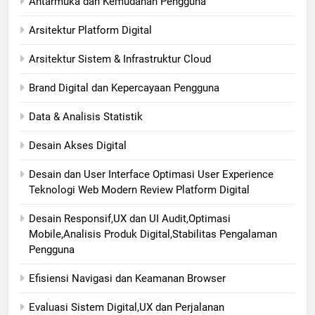
Antarmuka dan Kemudahan Pengguna
Arsitektur Platform Digital
Arsitektur Sistem & Infrastruktur Cloud
Brand Digital dan Kepercayaan Pengguna
Data & Analisis Statistik
Desain Akses Digital
Desain dan User Interface Optimasi User Experience
Teknologi Web Modern Review Platform Digital
Desain Responsif,UX dan UI Audit,Optimasi
Mobile,Analisis Produk Digital,Stabilitas Pengalaman
Pengguna
Efisiensi Navigasi dan Keamanan Browser
Evaluasi Sistem Digital,UX dan Perjalanan