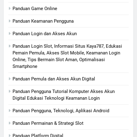
Panduan Game Online
Panduan Keamanan Pengguna
Panduan Login dan Akses Akun
Panduan Login Slot, Informasi Situs Kaya787, Edukasi
Pemain Pemula, Akses Slot Mobile, Keamanan Login
Online, Tips Bermain Slot Aman, Optimalisasi
Smartphone
Panduan Pemula dan Akses Akun Digital
Panduan Pengguna Tutorial Komputer Akses Akun
Digital Edukasi Teknologi Keamanan Login
Panduan Pengguna, Teknologi, Aplikasi Android
Panduan Permainan & Strategi Slot
Panduan Platform Digital