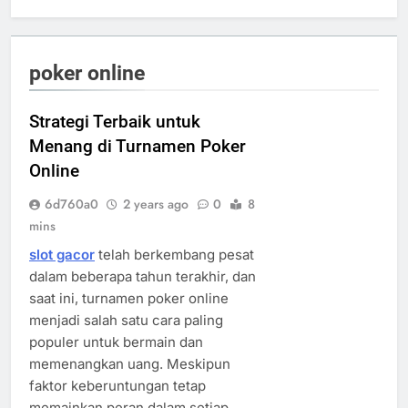
poker online
Strategi Terbaik untuk
Menang di Turnamen Poker
Online
6d760a0
2 years ago
0
8
mins
slot gacor
telah berkembang pesat
dalam beberapa tahun terakhir, dan
saat ini, turnamen poker online
menjadi salah satu cara paling
populer untuk bermain dan
memenangkan uang. Meskipun
faktor keberuntungan tetap
memainkan peran dalam setiap