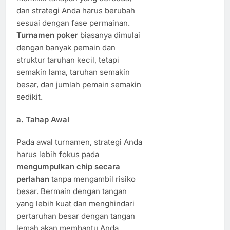
dan strategi Anda harus berubah
sesuai dengan fase permainan.
Turnamen poker
biasanya dimulai
dengan banyak pemain dan
struktur taruhan kecil, tetapi
semakin lama, taruhan semakin
besar, dan jumlah pemain semakin
sedikit.
a.
Tahap Awal
Pada awal turnamen, strategi Anda
harus lebih fokus pada
mengumpulkan chip secara
perlahan
tanpa mengambil risiko
besar. Bermain dengan tangan
yang lebih kuat dan menghindari
pertaruhan besar dengan tangan
lemah akan membantu Anda