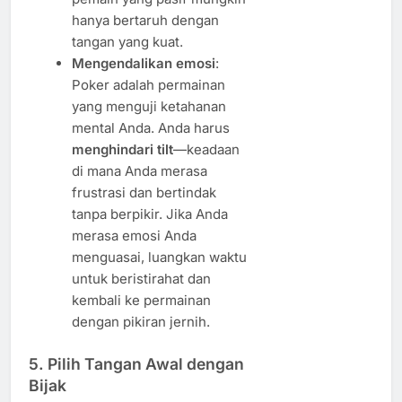
hanya bertaruh dengan
tangan yang kuat.
Mengendalikan emosi
:
Poker adalah permainan
yang menguji ketahanan
mental Anda. Anda harus
menghindari tilt
—keadaan
di mana Anda merasa
frustrasi dan bertindak
tanpa berpikir. Jika Anda
merasa emosi Anda
menguasai, luangkan waktu
untuk beristirahat dan
kembali ke permainan
dengan pikiran jernih.
5.
Pilih Tangan Awal dengan
Bijak