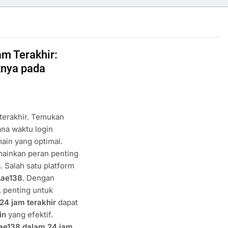
am Terakhir:
knya pada
terakhir. Temukan
na waktu login
ain yang optimal.
inkan peran penting
 Salah satu platform
Lae138
. Dengan
, penting untuk
24 jam terakhir
dapat
in
yang efektif.
 Lae138 dalam 24 jam