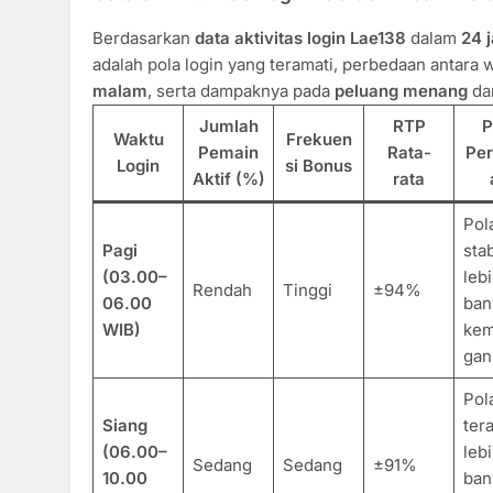
Berdasarkan
data aktivitas login Lae138
dalam
24 
adalah pola login yang teramati, perbedaan antara
malam
, serta dampaknya pada
peluang menang
da
Jumlah
RTP
P
Waktu
Frekuen
Pemain
Rata-
Pe
Login
si Bonus
Aktif (%)
rata
Pol
Pagi
stab
(03.00–
leb
Rendah
Tinggi
±94%
06.00
ban
WIB)
ke
gan
Pol
Siang
tera
(06.00–
leb
Sedang
Sedang
±91%
10.00
ban