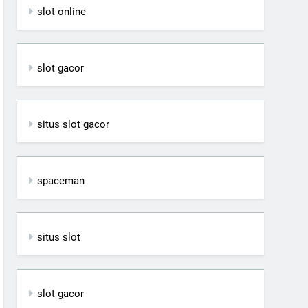
slot online
slot gacor
situs slot gacor
spaceman
situs slot
slot gacor