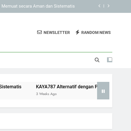
s Memuat secara Aman dan Sistematis
alaman Akses yang Stabil dan Terarah
Akun saat Membuka KAYA787 Alternatif
NEWSLETTER
RANDOM NEWS
bsite yang Cepat, Terarah, dan Aman
 Gaya Khas Yang Menambah Karakter Anda.
s Memuat secara Aman dan Sistematis
alaman Akses yang Stabil dan Terarah
Akun saat Membuka KAYA787 Alternatif
KAYA787 Alternatif dengan Pengalaman Akses yang Stabi
3 Weeks Ago