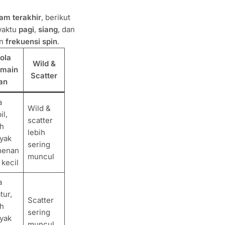
jam terakhir
, berikut
 waktu
pagi
,
siang
, dan
n
frekuensi spin
.
ola
Wild &
rmain
Scatter
an
a
Wild &
il,
scatter
ih
lebih
yak
sering
menan
muncul
 kecil
a
tur,
Scatter
ih
sering
yak
muncul