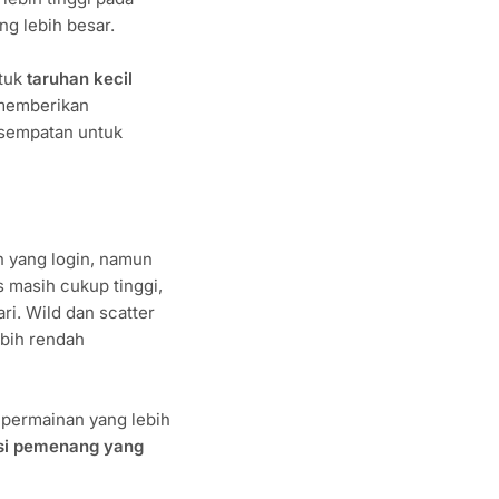
g lebih besar.
ntuk
taruhan kecil
 memberikan
esempatan untuk
n yang login, namun
s masih cukup tinggi,
i. Wild dan scatter
ebih rendah
a permainan yang lebih
si pemenang yang