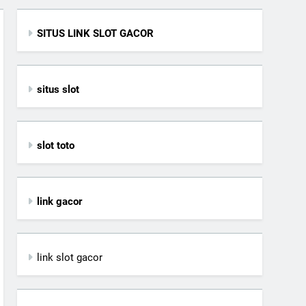
SITUS LINK SLOT GACOR
situs slot
slot toto
link gacor
link slot gacor