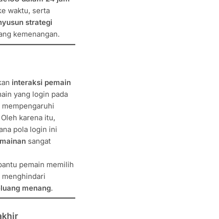
e waktu, serta
yusun strategi
uang kemenangan.
ukan
interaksi pemain
main yang login pada
t, mempengaruhi
. Oleh karena itu,
na pola login ini
rmainan
sangat
mbantu pemain memilih
 menghindari
eluang menang
.
akhir