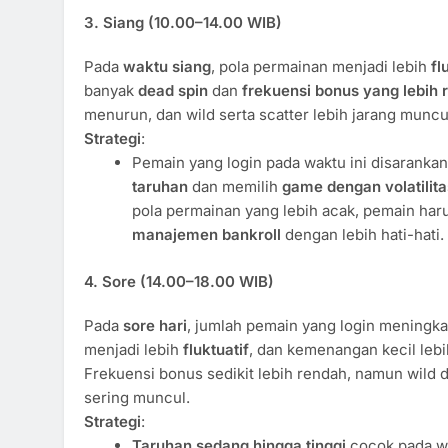
3. Siang (10.00–14.00 WIB)
Pada
waktu siang
, pola permainan menjadi lebih
fl
banyak
dead spin
dan
frekuensi bonus yang lebih 
menurun, dan wild serta scatter lebih jarang muncu
Strategi
:
Pemain yang login pada waktu ini disaranka
taruhan
dan memilih
game dengan volatilit
pola permainan yang lebih acak, pemain har
manajemen bankroll
dengan lebih hati-hati.
4. Sore (14.00–18.00 WIB)
Pada
sore hari
, jumlah pemain yang login meningka
menjadi lebih
fluktuatif
, dan kemenangan kecil lebih
Frekuensi bonus sedikit lebih rendah, namun wild d
sering muncul.
Strategi
:
Taruhan sedang hingga tinggi
cocok pada wa