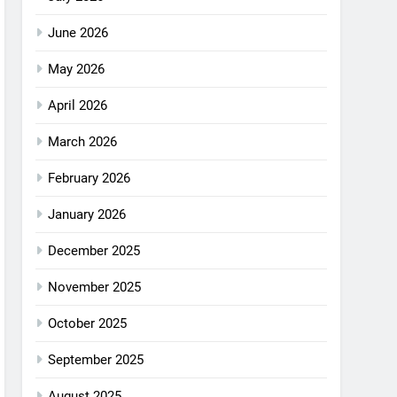
June 2026
May 2026
April 2026
March 2026
February 2026
January 2026
December 2025
November 2025
October 2025
September 2025
August 2025