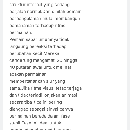
struktur internal yang sedang
berjalan normal.Dari sinilah pemain
berpengalaman mulai membangun
pemahaman terhadap ritme
permainan.
Pemain sabar umumnya tidak
langsung bereaksi terhadap
perubahan kecil.Mereka
cenderung mengamati 20 hingga
40 putaran awal untuk melihat
apakah permainan
mempertahankan alur yang
sama.Jika ritme visual tetap terjaga
dan tidak terjadi lonjakan animasi
secara tiba-tiba,ini sering
dianggap sebagai sinyal bahwa
permainan berada dalam fase
stabil.Fase ini ideal untuk
pendekatan observatif karena