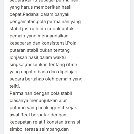
yang harus memberikan hasil
cepat.Padahal,dalam banyak
pengamatan,pola permainan yang
stabil justru lebih cocok untuk
pemain yang mengandalkan
kesabaran dan konsistensi.Pola
putaran stabil bukan tentang
lonjakan hasil dalam waktu
singkat,melainkan tentang ritme
yang dapat dibaca dan dipelajari
secara bertahap oleh pemain yang
teliti.
Permainan dengan pola stabil
biasanya menunjukkan alur
putaran yang tidak agresif sejak
awal.Reel berputar dengan
kecepatan relatif konstan,transisi
simbol terasa seimbang,dan