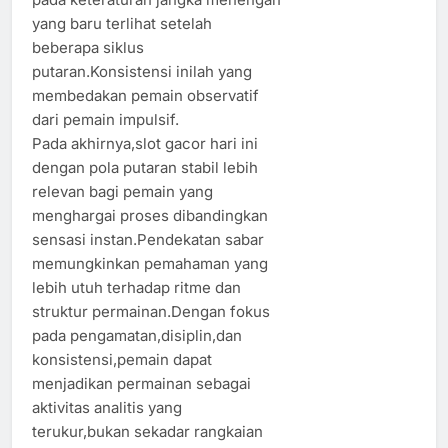
yang baru terlihat setelah
beberapa siklus
putaran.Konsistensi inilah yang
membedakan pemain observatif
dari pemain impulsif.
Pada akhirnya,slot gacor hari ini
dengan pola putaran stabil lebih
relevan bagi pemain yang
menghargai proses dibandingkan
sensasi instan.Pendekatan sabar
memungkinkan pemahaman yang
lebih utuh terhadap ritme dan
struktur permainan.Dengan fokus
pada pengamatan,disiplin,dan
konsistensi,pemain dapat
menjadikan permainan sebagai
aktivitas analitis yang
terukur,bukan sekadar rangkaian