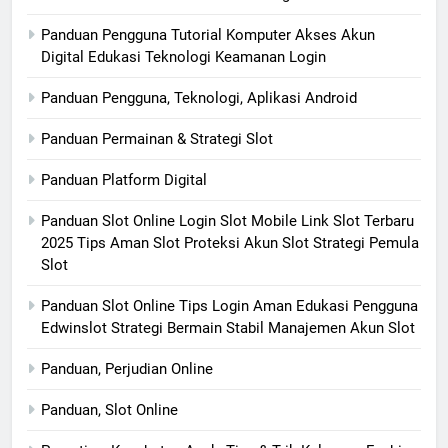
Panduan Pengguna Tutorial Komputer Akses Akun
Digital Edukasi Teknologi Keamanan Login
Panduan Pengguna, Teknologi, Aplikasi Android
Panduan Permainan & Strategi Slot
Panduan Platform Digital
Panduan Slot Online Login Slot Mobile Link Slot Terbaru
2025 Tips Aman Slot Proteksi Akun Slot Strategi Pemula
Slot
Panduan Slot Online Tips Login Aman Edukasi Pengguna
Edwinslot Strategi Bermain Stabil Manajemen Akun Slot
Panduan, Perjudian Online
Panduan, Slot Online