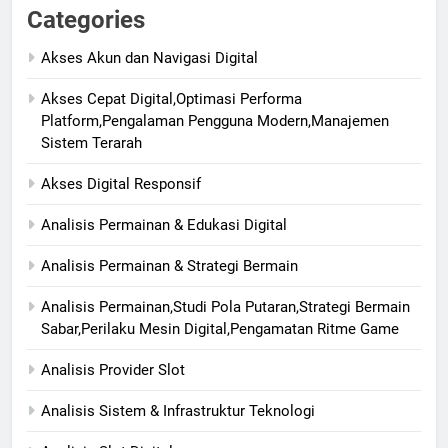
Categories
Akses Akun dan Navigasi Digital
Akses Cepat Digital,Optimasi Performa
Platform,Pengalaman Pengguna Modern,Manajemen
Sistem Terarah
Akses Digital Responsif
Analisis Permainan & Edukasi Digital
Analisis Permainan & Strategi Bermain
Analisis Permainan,Studi Pola Putaran,Strategi Bermain
Sabar,Perilaku Mesin Digital,Pengamatan Ritme Game
Analisis Provider Slot
Analisis Sistem & Infrastruktur Teknologi