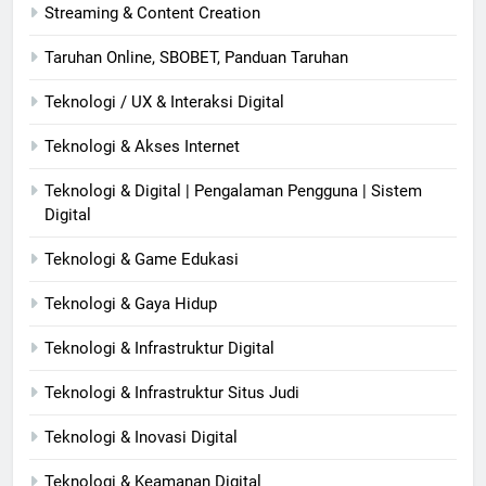
Streaming & Content Creation
Taruhan Online, SBOBET, Panduan Taruhan
Teknologi / UX & Interaksi Digital
Teknologi & Akses Internet
Teknologi & Digital | Pengalaman Pengguna | Sistem
Digital
Teknologi & Game Edukasi
Teknologi & Gaya Hidup
Teknologi & Infrastruktur Digital
Teknologi & Infrastruktur Situs Judi
Teknologi & Inovasi Digital
Teknologi & Keamanan Digital