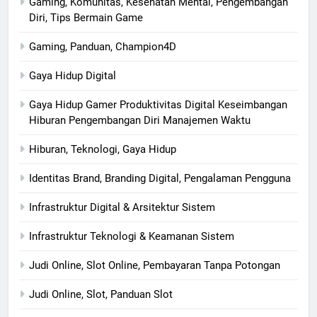
Gaming, Komunitas, Kesehatan Mental, Pengembangan
Diri, Tips Bermain Game
Gaming, Panduan, Champion4D
Gaya Hidup Digital
Gaya Hidup Gamer Produktivitas Digital Keseimbangan
Hiburan Pengembangan Diri Manajemen Waktu
Hiburan, Teknologi, Gaya Hidup
Identitas Brand, Branding Digital, Pengalaman Pengguna
Infrastruktur Digital & Arsitektur Sistem
Infrastruktur Teknologi & Keamanan Sistem
Judi Online, Slot Online, Pembayaran Tanpa Potongan
Judi Online, Slot, Panduan Slot