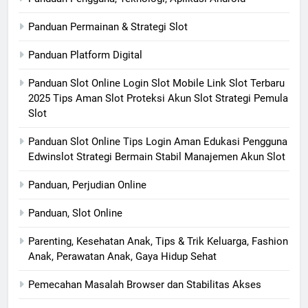
Panduan Permainan & Strategi Slot
Panduan Platform Digital
Panduan Slot Online Login Slot Mobile Link Slot Terbaru
2025 Tips Aman Slot Proteksi Akun Slot Strategi Pemula
Slot
Panduan Slot Online Tips Login Aman Edukasi Pengguna
Edwinslot Strategi Bermain Stabil Manajemen Akun Slot
Panduan, Perjudian Online
Panduan, Slot Online
Parenting, Kesehatan Anak, Tips & Trik Keluarga, Fashion
Anak, Perawatan Anak, Gaya Hidup Sehat
Pemecahan Masalah Browser dan Stabilitas Akses