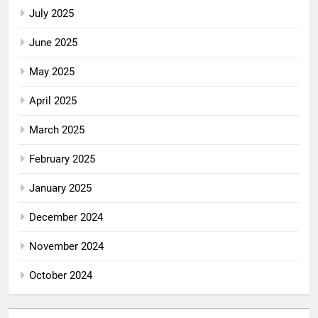
July 2025
June 2025
May 2025
April 2025
March 2025
February 2025
January 2025
December 2024
November 2024
October 2024