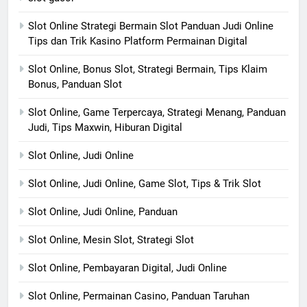
Slot Online Strategi Bermain Slot Panduan Judi Online
Tips dan Trik Kasino Platform Permainan Digital
Slot Online, Bonus Slot, Strategi Bermain, Tips Klaim
Bonus, Panduan Slot
Slot Online, Game Terpercaya, Strategi Menang, Panduan
Judi, Tips Maxwin, Hiburan Digital
Slot Online, Judi Online
Slot Online, Judi Online, Game Slot, Tips & Trik Slot
Slot Online, Judi Online, Panduan
Slot Online, Mesin Slot, Strategi Slot
Slot Online, Pembayaran Digital, Judi Online
Slot Online, Permainan Casino, Panduan Taruhan