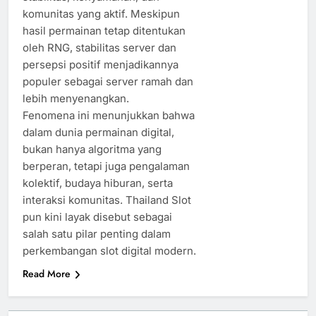
komunitas yang aktif. Meskipun
hasil permainan tetap ditentukan
oleh RNG, stabilitas server dan
persepsi positif menjadikannya
populer sebagai server ramah dan
lebih menyenangkan.
Fenomena ini menunjukkan bahwa
dalam dunia permainan digital,
bukan hanya algoritma yang
berperan, tetapi juga pengalaman
kolektif, budaya hiburan, serta
interaksi komunitas. Thailand Slot
pun kini layak disebut sebagai
salah satu pilar penting dalam
perkembangan slot digital modern.
Read More