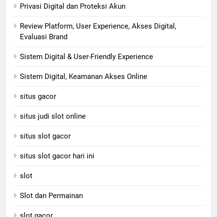
Privasi Digital dan Proteksi Akun
Review Platform, User Experience, Akses Digital,
Evaluasi Brand
Sistem Digital & User-Friendly Experience
Sistem Digital, Keamanan Akses Online
situs gacor
situs judi slot online
situs slot gacor
situs slot gacor hari ini
slot
Slot dan Permainan
slot gacor