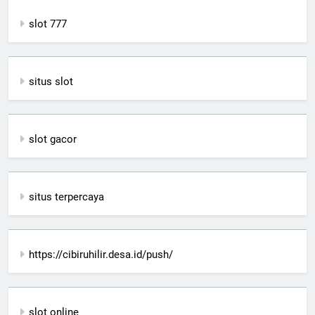
slot 777
situs slot
slot gacor
situs terpercaya
https://cibiruhilir.desa.id/push/
slot online