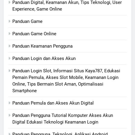
Panduan Digital, Keamanan Akun, Tips Teknologi, User
Experience, Game Online
Panduan Game
Panduan Game Online
Panduan Keamanan Pengguna
Panduan Login dan Akses Akun
Panduan Login Slot, Informasi Situs Kaya787, Edukasi
Pemain Pemula, Akses Slot Mobile, Keamanan Login
Online, Tips Bermain Slot Aman, Optimalisasi
Smartphone
Panduan Pemula dan Akses Akun Digital
Panduan Pengguna Tutorial Komputer Akses Akun
Digital Edukasi Teknologi Keamanan Login
Panduan Pengguna, Teknologi, Aplikasi Android