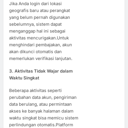
Jika Anda login dari lokasi
geografis baru atau perangkat
yang belum pernah digunakan
sebelumnya, sistem dapat
menganggap hal ini sebagai
aktivitas mencurigakan.Untuk
menghindari pembajakan, akun
akan dikunci otomatis dan
memerlukan verifikasi lanjutan.
3.
Aktivitas Tidak Wajar dalam
Waktu Singkat
Beberapa aktivitas seperti
perubahan data akun, pengiriman
data berulang, atau permintaan
akses ke banyak halaman dalam
waktu singkat bisa memicu sistem
perlindungan otomatis.Platform