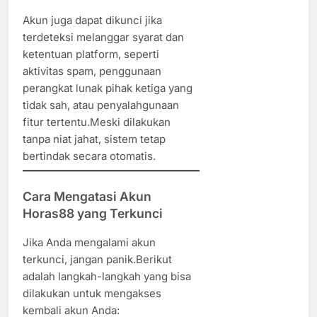
Akun juga dapat dikunci jika
terdeteksi melanggar syarat dan
ketentuan platform, seperti
aktivitas spam, penggunaan
perangkat lunak pihak ketiga yang
tidak sah, atau penyalahgunaan
fitur tertentu.Meski dilakukan
tanpa niat jahat, sistem tetap
bertindak secara otomatis.
Cara Mengatasi Akun
Horas88 yang Terkunci
Jika Anda mengalami akun
terkunci, jangan panik.Berikut
adalah langkah-langkah yang bisa
dilakukan untuk mengakses
kembali akun Anda: