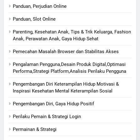
Panduan, Perjudian Online
Panduan, Slot Online
Parenting, Kesehatan Anak, Tips & Trik Keluarga, Fashion
Anak, Perawatan Anak, Gaya Hidup Sehat
Pemecahan Masalah Browser dan Stabilitas Akses
Pengalaman Pengguna,Desain Produk Digital,Optimasi
Performa,Strategi Platform,Analisis Perilaku Pengguna
Pengembangan Diri Keterampilan Hidup Motivasi &
Inspirasi Kesehatan Mental Keterampilan Sosial
Pengembangan Diri, Gaya Hidup Positif
Perilaku Pemain & Strategi Login
Permainan & Strategi