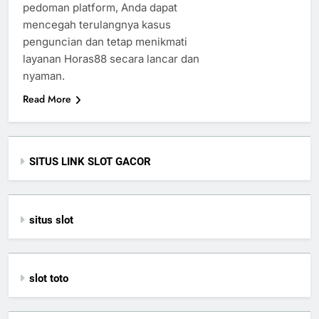
pedoman platform, Anda dapat
mencegah terulangnya kasus
penguncian dan tetap menikmati
layanan Horas88 secara lancar dan
nyaman.
Read More
SITUS LINK SLOT GACOR
situs slot
slot toto