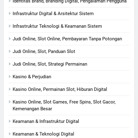
Identitas Brand, Branding Digital, Pengalaman Pengguna
Infrastruktur Digital & Arsitektur Sistem
Infrastruktur Teknologi & Keamanan Sistem
Judi Online, Slot Online, Pembayaran Tanpa Potongan
Judi Online, Slot, Panduan Slot
Judi Online, Slot, Strategi Permainan
Kasino & Perjudian
Kasino Online, Permainan Slot, Hiburan Digital
Kasino Online, Slot Games, Free Spins, Slot Gacor,
Kemenangan Besar
Keamanan & Infrastruktur Digital
Keamanan & Teknologi Digital