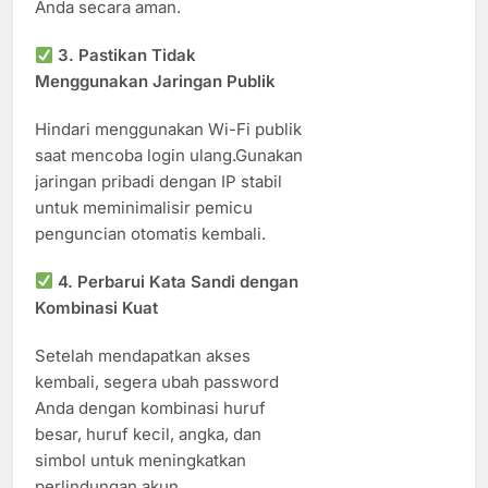
Anda secara aman.
3.
Pastikan Tidak
Menggunakan Jaringan Publik
Hindari menggunakan Wi-Fi publik
saat mencoba login ulang.Gunakan
jaringan pribadi dengan IP stabil
untuk meminimalisir pemicu
penguncian otomatis kembali.
4.
Perbarui Kata Sandi dengan
Kombinasi Kuat
Setelah mendapatkan akses
kembali, segera ubah password
Anda dengan kombinasi huruf
besar, huruf kecil, angka, dan
simbol untuk meningkatkan
perlindungan akun.