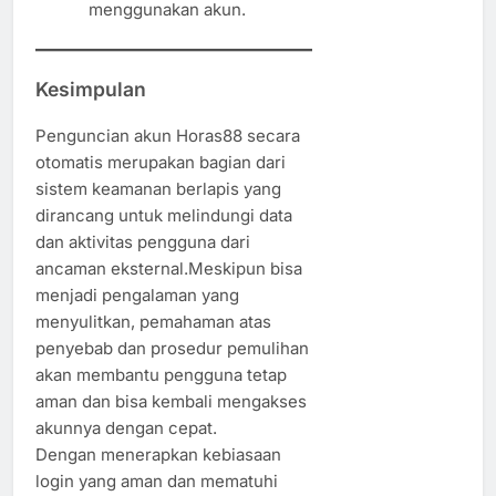
menggunakan akun.
Kesimpulan
Penguncian akun Horas88 secara
otomatis merupakan bagian dari
sistem keamanan berlapis yang
dirancang untuk melindungi data
dan aktivitas pengguna dari
ancaman eksternal.Meskipun bisa
menjadi pengalaman yang
menyulitkan, pemahaman atas
penyebab dan prosedur pemulihan
akan membantu pengguna tetap
aman dan bisa kembali mengakses
akunnya dengan cepat.
Dengan menerapkan kebiasaan
login yang aman dan mematuhi