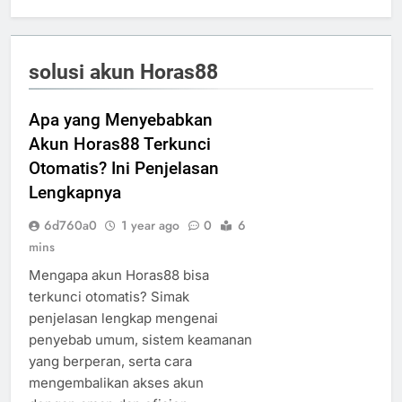
solusi akun Horas88
Apa yang Menyebabkan
Akun Horas88 Terkunci
Otomatis? Ini Penjelasan
Lengkapnya
6d760a0
1 year ago
0
6
mins
Mengapa akun Horas88 bisa
terkunci otomatis? Simak
penjelasan lengkap mengenai
penyebab umum, sistem keamanan
yang berperan, serta cara
mengembalikan akses akun