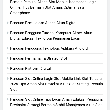
Pemain Pemula, Akses Slot Mobile, Keamanan Login
Online, Tips Bermain Slot Aman, Optimalisasi
Smartphone
Panduan Pemula dan Akses Akun Digital
Panduan Pengguna Tutorial Komputer Akses Akun
Digital Edukasi Teknologi Keamanan Login
Panduan Pengguna, Teknologi, Aplikasi Android
Panduan Permainan & Strategi Slot
Panduan Platform Digital
Panduan Slot Online Login Slot Mobile Link Slot Terbaru
2025 Tips Aman Slot Proteksi Akun Slot Strategi Pemula
Slot
Panduan Slot Online Tips Login Aman Edukasi Pengguna
Edwinslot Strategi Bermain Stabil Manajemen Akun Slot