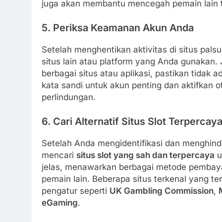
juga akan membantu mencegah pemain lain 
5.
Periksa Keamanan Akun Anda
Setelah menghentikan aktivitas di situs pals
situs lain atau platform yang Anda gunaka
berbagai situs atau aplikasi, pastikan tidak 
kata sandi untuk akun penting dan aktifkan o
perlindungan.
6.
Cari Alternatif Situs Slot Terpercay
Setelah Anda mengidentifikasi dan menghindar
mencari
situs slot yang sah dan terpercaya
u
jelas, menawarkan berbagai metode pembayar
pemain lain. Beberapa situs terkenal yang te
pengatur seperti
UK Gambling Commission
,
eGaming
.