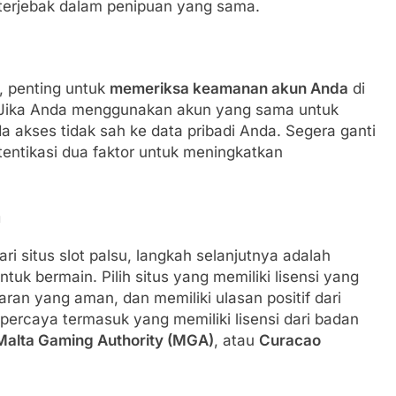
terjebak dalam penipuan yang sama.
u, penting untuk
memeriksa keamanan akun Anda
di
n. Jika Anda menggunakan akun yang sama untuk
ada akses tidak sah ke data pribadi Anda. Segera ganti
tentikasi dua faktor untuk meningkatkan
a
i situs slot palsu, langkah selanjutnya adalah
ntuk bermain. Pilih situs yang memiliki lisensi yang
an yang aman, dan memiliki ulasan positif dari
rpercaya termasuk yang memiliki lisensi dari badan
Malta Gaming Authority (MGA)
, atau
Curacao