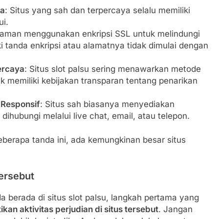
da
: Situs yang sah dan terpercaya selalu memiliki
ui.
g aman menggunakan enkripsi SSL untuk melindungi
ki tanda enkripsi atau alamatnya tidak dimulai dengan
ercaya
: Situs slot palsu sering menawarkan metode
 memiliki kebijakan transparan tentang penarikan
Responsif
: Situs sah biasanya menyediakan
hubungi melalui live chat, email, atau telepon.
beberapa tanda ini, ada kemungkinan besar situs
Tersebut
 berada di situs slot palsu, langkah pertama yang
an aktivitas perjudian di situs tersebut
. Jangan