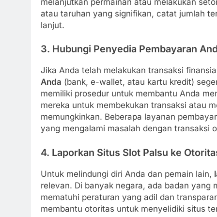
melanjutkan permainan atau melakukan setor
atau taruhan yang signifikan, catat jumlah t
lanjut.
3.
Hubungi Penyedia Pembayaran An
Jika Anda telah melakukan transaksi finansial
Anda
(bank, e-wallet, atau kartu kredit) se
memiliki prosedur untuk membantu Anda meng
mereka untuk membekukan transaksi atau me
memungkinkan. Beberapa layanan pembayara
yang mengalami masalah dengan transaksi on
4.
Laporkan Situs Slot Palsu ke Otorita
Untuk melindungi diri Anda dan pemain lain,
relevan. Di banyak negara, ada badan yang 
mematuhi peraturan yang adil dan transpara
membantu otoritas untuk menyelidiki situs t