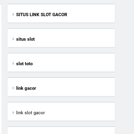
SITUS LINK SLOT GACOR
situs slot
slot toto
link gacor
link slot gacor