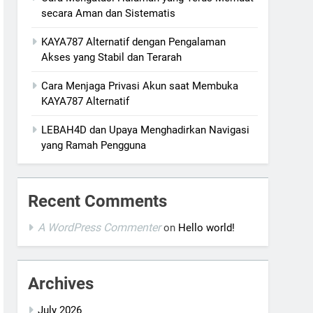
secara Aman dan Sistematis
KAYA787 Alternatif dengan Pengalaman
Akses yang Stabil dan Terarah
Cara Menjaga Privasi Akun saat Membuka
KAYA787 Alternatif
LEBAH4D dan Upaya Menghadirkan Navigasi
yang Ramah Pengguna
Recent Comments
A WordPress Commenter
on
Hello world!
Archives
July 2026