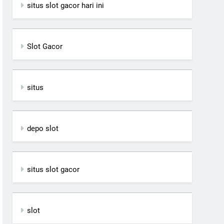
situs slot gacor hari ini
Slot Gacor
situs
depo slot
situs slot gacor
slot