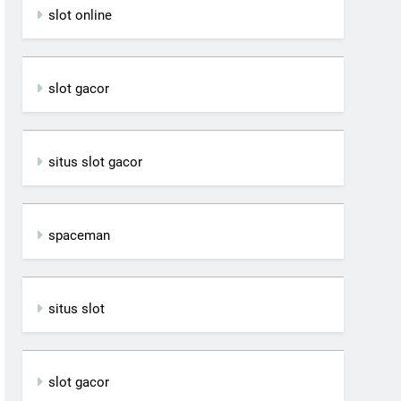
slot online
slot gacor
situs slot gacor
spaceman
situs slot
slot gacor