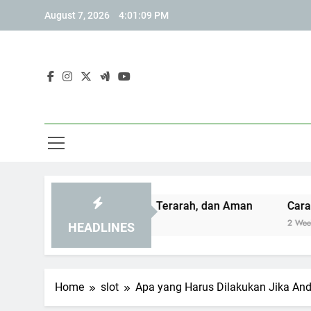
Skip
August 7, 2026
4:01:10 PM
to
content
Sto
Temukan P
e yang Cepat, Terarah, dan Aman
Cara Mengatasi Hal
2 Weeks Ago
HEADLINES
Home
slot
Apa yang Harus Dilakukan Jika Anda