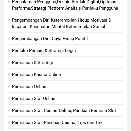
Pengalaman Pengguna,Desain Produk Digital,Optimasi
Performa,Strategi Platform,Analisis Perilaku Pengguna
Pengembangan Diri Keterampilan Hidup Motivasi &
Inspirasi Kesehatan Mental Keterampilan Sosial
Pengembangan Diri, Gaya Hidup Positif
Perilaku Pemain & Strategi Login
Permainan & Strategi
Permainan Kasino Online
Permainan Online
Permainan Slot Online
Permainan Slot, Casino Online, Panduan Bermain Slot
Permainan Slot, Panduan Casino, Tips dan Trik