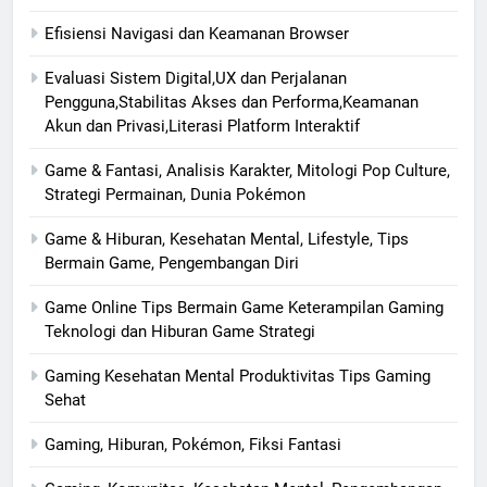
Efisiensi Navigasi dan Keamanan Browser
Evaluasi Sistem Digital,UX dan Perjalanan
Pengguna,Stabilitas Akses dan Performa,Keamanan
Akun dan Privasi,Literasi Platform Interaktif
Game & Fantasi, Analisis Karakter, Mitologi Pop Culture,
Strategi Permainan, Dunia Pokémon
Game & Hiburan, Kesehatan Mental, Lifestyle, Tips
Bermain Game, Pengembangan Diri
Game Online Tips Bermain Game Keterampilan Gaming
Teknologi dan Hiburan Game Strategi
Gaming Kesehatan Mental Produktivitas Tips Gaming
Sehat
Gaming, Hiburan, Pokémon, Fiksi Fantasi