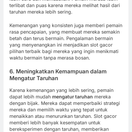
terlibat dan puas karena mereka melihat hasil dari
taruhan mereka lebih sering.
Kemenangan yang konsisten juga memberi pemain
rasa pencapaian, yang membuat mereka semakin
betah dan terus bermain. Pengalaman bermain
yang menyenangkan ini menjadikan slot gacor
pilihan terbaik bagi mereka yang ingin menikmati
waktu bermain tanpa merasa bosan.
6.
Meningkatkan Kemampuan dalam
Mengatur Taruhan
Karena kemenangan yang lebih sering, pemain
dapat lebih mudah
mengatur taruhan
mereka
dengan bijak. Mereka dapat memperbaiki strategi
mereka dan memilih waktu yang tepat untuk
menaikkan atau menurunkan taruhan. Slot gacor
memberi lebih banyak kesempatan untuk
bereksperimen dengan taruhan, memberikan