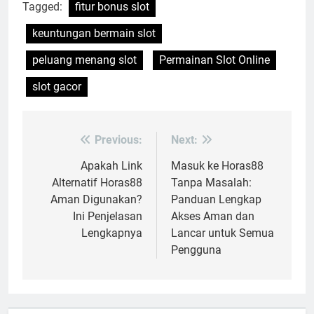
Tagged:
fitur bonus slot
keuntungan bermain slot
peluang menang slot
Permainan Slot Online
slot gacor
Previous:
Next:
Post
navigation
Apakah Link
Masuk ke Horas88
Alternatif Horas88
Tanpa Masalah:
Aman Digunakan?
Panduan Lengkap
Ini Penjelasan
Akses Aman dan
Lengkapnya
Lancar untuk Semua
Pengguna