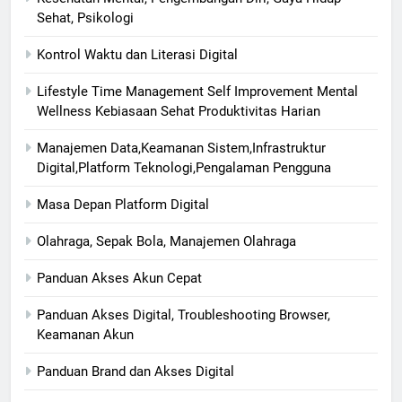
Sehat, Psikologi
Kontrol Waktu dan Literasi Digital
Lifestyle Time Management Self Improvement Mental
Wellness Kebiasaan Sehat Produktivitas Harian
Manajemen Data,Keamanan Sistem,Infrastruktur
Digital,Platform Teknologi,Pengalaman Pengguna
Masa Depan Platform Digital
Olahraga, Sepak Bola, Manajemen Olahraga
Panduan Akses Akun Cepat
Panduan Akses Digital, Troubleshooting Browser,
Keamanan Akun
Panduan Brand dan Akses Digital