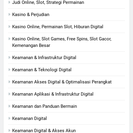
Judi Online, Slot, Strategi Permainan
Kasino & Perjudian
Kasino Online, Permainan Slot, Hiburan Digital
Kasino Online, Slot Games, Free Spins, Slot Gacor,
Kemenangan Besar
Keamanan & Infrastruktur Digital
Keamanan & Teknologi Digital
Keamanan Akses Digital & Optimalisasi Perangkat
Keamanan Aplikasi & Infrastruktur Digital
Keamanan dan Panduan Bermain
Keamanan Digital
Keamanan Digital & Akses Akun