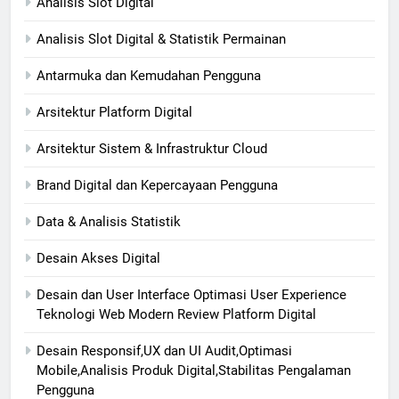
Analisis Slot Digital
Analisis Slot Digital & Statistik Permainan
Antarmuka dan Kemudahan Pengguna
Arsitektur Platform Digital
Arsitektur Sistem & Infrastruktur Cloud
Brand Digital dan Kepercayaan Pengguna
Data & Analisis Statistik
Desain Akses Digital
Desain dan User Interface Optimasi User Experience
Teknologi Web Modern Review Platform Digital
Desain Responsif,UX dan UI Audit,Optimasi
Mobile,Analisis Produk Digital,Stabilitas Pengalaman
Pengguna