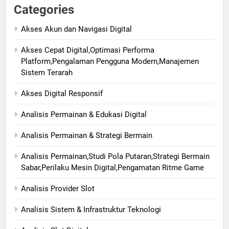
Categories
Akses Akun dan Navigasi Digital
Akses Cepat Digital,Optimasi Performa
Platform,Pengalaman Pengguna Modern,Manajemen
Sistem Terarah
Akses Digital Responsif
Analisis Permainan & Edukasi Digital
Analisis Permainan & Strategi Bermain
Analisis Permainan,Studi Pola Putaran,Strategi Bermain
Sabar,Perilaku Mesin Digital,Pengamatan Ritme Game
Analisis Provider Slot
Analisis Sistem & Infrastruktur Teknologi