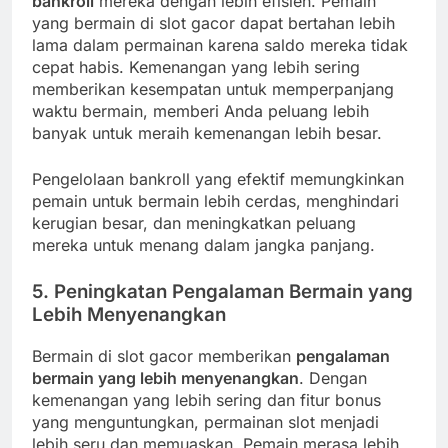
bankroll
mereka dengan lebih efisien. Pemain
yang bermain di slot gacor dapat bertahan lebih
lama dalam permainan karena saldo mereka tidak
cepat habis. Kemenangan yang lebih sering
memberikan kesempatan untuk memperpanjang
waktu bermain, memberi Anda peluang lebih
banyak untuk meraih kemenangan lebih besar.
Pengelolaan bankroll yang efektif memungkinkan
pemain untuk bermain lebih cerdas, menghindari
kerugian besar, dan meningkatkan peluang
mereka untuk menang dalam jangka panjang.
5.
Peningkatan Pengalaman Bermain yang
Lebih Menyenangkan
Bermain di slot gacor memberikan
pengalaman
bermain yang lebih menyenangkan
. Dengan
kemenangan yang lebih sering dan fitur bonus
yang menguntungkan, permainan slot menjadi
lebih seru dan memuaskan. Pemain merasa lebih