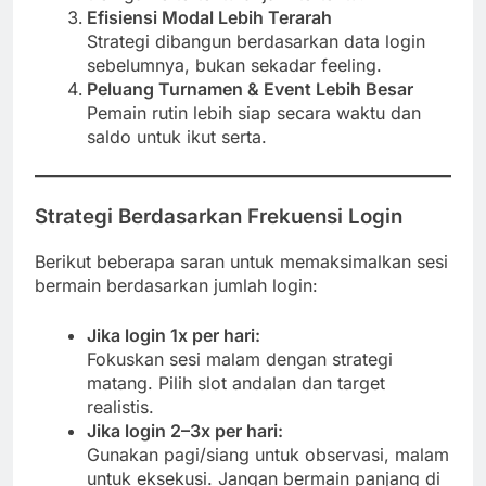
Efisiensi Modal Lebih Terarah
Strategi dibangun berdasarkan data login
sebelumnya, bukan sekadar feeling.
Peluang Turnamen & Event Lebih Besar
Pemain rutin lebih siap secara waktu dan
saldo untuk ikut serta.
Strategi Berdasarkan Frekuensi Login
Berikut beberapa saran untuk memaksimalkan sesi
bermain berdasarkan jumlah login:
Jika login 1x per hari:
Fokuskan sesi malam dengan strategi
matang. Pilih slot andalan dan target
realistis.
Jika login 2–3x per hari:
Gunakan pagi/siang untuk observasi, malam
untuk eksekusi. Jangan bermain panjang di