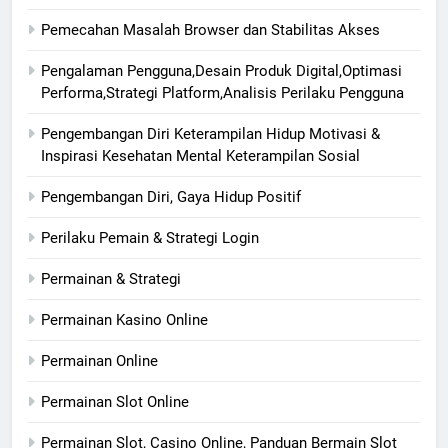
Pemecahan Masalah Browser dan Stabilitas Akses
Pengalaman Pengguna,Desain Produk Digital,Optimasi
Performa,Strategi Platform,Analisis Perilaku Pengguna
Pengembangan Diri Keterampilan Hidup Motivasi &
Inspirasi Kesehatan Mental Keterampilan Sosial
Pengembangan Diri, Gaya Hidup Positif
Perilaku Pemain & Strategi Login
Permainan & Strategi
Permainan Kasino Online
Permainan Online
Permainan Slot Online
Permainan Slot, Casino Online, Panduan Bermain Slot