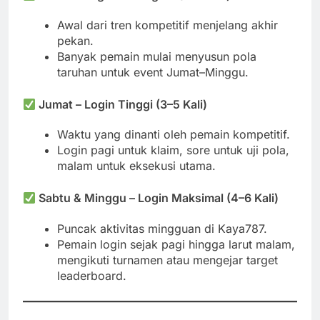
Awal dari tren kompetitif menjelang akhir
pekan.
Banyak pemain mulai menyusun pola
taruhan untuk event Jumat–Minggu.
Jumat – Login Tinggi (3–5 Kali)
Waktu yang dinanti oleh pemain kompetitif.
Login pagi untuk klaim, sore untuk uji pola,
malam untuk eksekusi utama.
Sabtu & Minggu – Login Maksimal (4–6 Kali)
Puncak aktivitas mingguan di Kaya787.
Pemain login sejak pagi hingga larut malam,
mengikuti turnamen atau mengejar target
leaderboard.