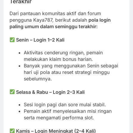
Terakhir
Dari pantauan komunitas aktif dan forum
pengguna Kaya787, berikut adalah
pola login
paling umum dalam seminggu terakhir:
Senin – Login 1–2 Kali
Aktivitas cenderung ringan, pemain
melakukan klaim bonus harian.
Banyak yang menggunakan Senin sebagai
hari uji pola atau reset strategi minggu
sebelumnya.
Selasa & Rabu – Login 2–3 Kali
Sesi login pagi dan sore mulai stabil.
Pemain aktif menyelesaikan misi ringan
serta mengamati performa slot.
Kamis – Login Meningkat (2–4 Kali)