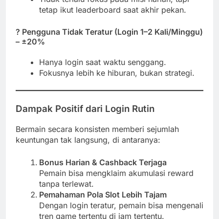
tetap ikut leaderboard saat akhir pekan.
?
Pengguna Tidak Teratur (Login 1–2 Kali/Minggu)
– ±20%
Hanya login saat waktu senggang.
Fokusnya lebih ke hiburan, bukan strategi.
Dampak Positif dari Login Rutin
Bermain secara konsisten memberi sejumlah
keuntungan tak langsung, di antaranya:
Bonus Harian & Cashback Terjaga
Pemain bisa mengklaim akumulasi reward
tanpa terlewat.
Pemahaman Pola Slot Lebih Tajam
Dengan login teratur, pemain bisa mengenali
tren game tertentu di jam tertentu.