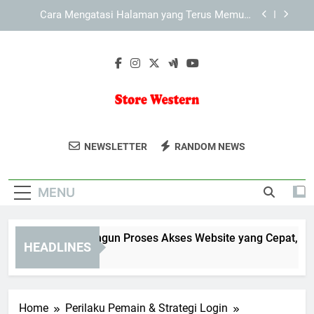
Skip
KAYA787 Alternatif dengan Pengalaman Akses
to
yang Stabil dan Terarah
content
Cara Menjaga Privasi Akun saat Membuka
KAYA787 Alternatif
Panduan Membangun Proses Akses Website yang
Cepat, Terarah, dan Aman
Cara Mengatasi Halaman yang Terus Memuat
secara Aman dan Sistematis
Store Western
Temukan Pakaian Dan Perlengkapan
KAYA787 Alternatif dengan Pengalaman Akses
NEWSLETTER
RANDOM NEWS
yang Stabil dan Terarah
Bertema Western Di Store Western. Gaya
Cara Menjaga Privasi Akun saat Membuka
Khas Yang Menambah Karakter Anda.
KAYA787 Alternatif
MENU
anduan Membangun Proses Akses Website yang Cepat, Terar
HEADLINES
Weeks Ago
Home
Perilaku Pemain & Strategi Login