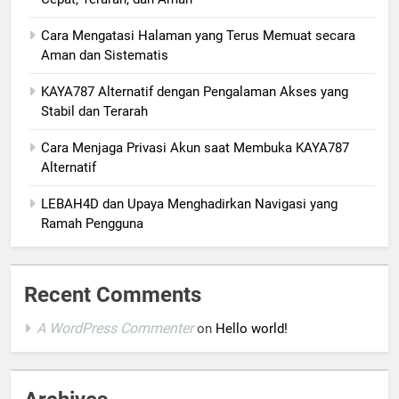
Cara Mengatasi Halaman yang Terus Memuat secara
Aman dan Sistematis
KAYA787 Alternatif dengan Pengalaman Akses yang
Stabil dan Terarah
Cara Menjaga Privasi Akun saat Membuka KAYA787
Alternatif
LEBAH4D dan Upaya Menghadirkan Navigasi yang
Ramah Pengguna
Recent Comments
A WordPress Commenter
on
Hello world!