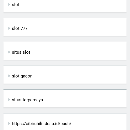
slot
slot 777
situs slot
slot gacor
situs terpercaya
https://cibiruhilir.desa.id/push/