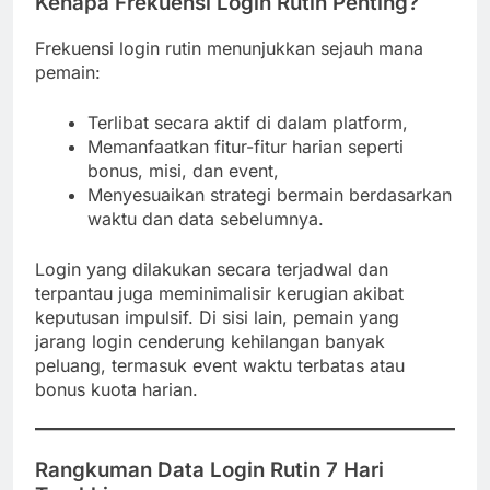
Kenapa Frekuensi Login Rutin Penting?
Frekuensi login rutin menunjukkan sejauh mana
pemain:
Terlibat secara aktif di dalam platform,
Memanfaatkan fitur-fitur harian seperti
bonus, misi, dan event,
Menyesuaikan strategi bermain berdasarkan
waktu dan data sebelumnya.
Login yang dilakukan secara terjadwal dan
terpantau juga meminimalisir kerugian akibat
keputusan impulsif. Di sisi lain, pemain yang
jarang login cenderung kehilangan banyak
peluang, termasuk event waktu terbatas atau
bonus kuota harian.
Rangkuman Data Login Rutin 7 Hari