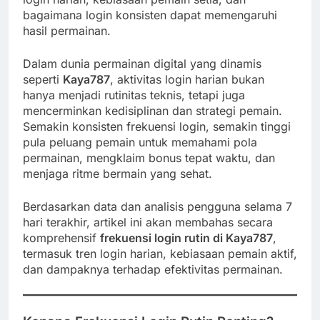
bagaimana login konsisten dapat memengaruhi
hasil permainan.
Dalam dunia permainan digital yang dinamis
seperti
Kaya787
, aktivitas login harian bukan
hanya menjadi rutinitas teknis, tetapi juga
mencerminkan kedisiplinan dan strategi pemain.
Semakin konsisten frekuensi login, semakin tinggi
pula peluang pemain untuk memahami pola
permainan, mengklaim bonus tepat waktu, dan
menjaga ritme bermain yang sehat.
Berdasarkan data dan analisis pengguna selama 7
hari terakhir, artikel ini akan membahas secara
komprehensif
frekuensi login rutin di Kaya787
,
termasuk tren login harian, kebiasaan pemain aktif,
dan dampaknya terhadap efektivitas permainan.