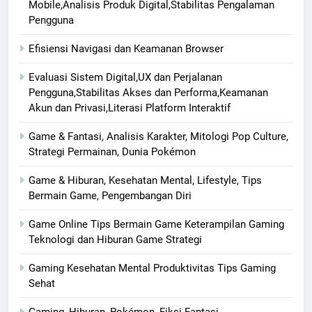
Mobile,Analisis Produk Digital,Stabilitas Pengalaman
Pengguna
Efisiensi Navigasi dan Keamanan Browser
Evaluasi Sistem Digital,UX dan Perjalanan
Pengguna,Stabilitas Akses dan Performa,Keamanan
Akun dan Privasi,Literasi Platform Interaktif
Game & Fantasi, Analisis Karakter, Mitologi Pop Culture,
Strategi Permainan, Dunia Pokémon
Game & Hiburan, Kesehatan Mental, Lifestyle, Tips
Bermain Game, Pengembangan Diri
Game Online Tips Bermain Game Keterampilan Gaming
Teknologi dan Hiburan Game Strategi
Gaming Kesehatan Mental Produktivitas Tips Gaming
Sehat
Gaming, Hiburan, Pokémon, Fiksi Fantasi