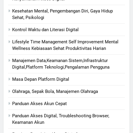
Kesehatan Mental, Pengembangan Diri, Gaya Hidup
Sehat, Psikologi
Kontrol Waktu dan Literasi Digital
Lifestyle Time Management Self Improvement Mental
Wellness Kebiasaan Sehat Produktivitas Harian
Manajemen Data,Keamanan Sistem,Infrastruktur
Digital,Platform Teknologi,Pengalaman Pengguna
Masa Depan Platform Digital
Olahraga, Sepak Bola, Manajemen Olahraga
Panduan Akses Akun Cepat
Panduan Akses Digital, Troubleshooting Browser,
Keamanan Akun