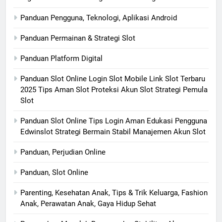
Panduan Pengguna, Teknologi, Aplikasi Android
Panduan Permainan & Strategi Slot
Panduan Platform Digital
Panduan Slot Online Login Slot Mobile Link Slot Terbaru
2025 Tips Aman Slot Proteksi Akun Slot Strategi Pemula
Slot
Panduan Slot Online Tips Login Aman Edukasi Pengguna
Edwinslot Strategi Bermain Stabil Manajemen Akun Slot
Panduan, Perjudian Online
Panduan, Slot Online
Parenting, Kesehatan Anak, Tips & Trik Keluarga, Fashion
Anak, Perawatan Anak, Gaya Hidup Sehat