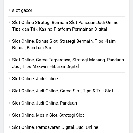
slot gacor
Slot Online Strategi Bermain Slot Panduan Judi Online
Tips dan Trik Kasino Platform Permainan Digital
Slot Online, Bonus Slot, Strategi Bermain, Tips Klaim
Bonus, Panduan Slot
Slot Online, Game Terpercaya, Strategi Menang, Panduan
Judi, Tips Maxwin, Hiburan Digital
Slot Online, Judi Online
Slot Online, Judi Online, Game Slot, Tips & Trik Slot
Slot Online, Judi Online, Panduan
Slot Online, Mesin Slot, Strategi Slot
Slot Online, Pembayaran Digital, Judi Online