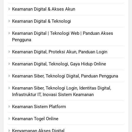
Keamanan Digital & Akses Akun
Keamanan Digital & Teknologi
Keamanan Digital | Teknologi Web | Panduan Akses
Pengguna
Keamanan Digital, Proteksi Akun, Panduan Login
Keamanan Digital, Teknologi, Gaya Hidup Online
Keamanan Siber, Teknologi Digital, Panduan Pengguna
Keamanan Siber, Teknologi Login, Identitas Digital,
Infrastruktur IT, Inovasi Sistem Keamanan
Keamanan Sistem Platform
Keamanan Togel Online
Kenyamanan Akses Digital