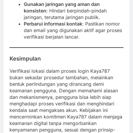
Gunakan jaringan yang aman dan
konsisten
: Hindari berpindah-pindah
jaringan, terutama jaringan publik.
Perbarui informasi kontak
: Pastikan nomor
dan email yang digunakan aktif agar proses
verifikasi berjalan lancar.
Kesimpulan
Verifikasi lokasi dalam proses login Kaya787
bukan sekadar prosedur tambahan, melainkan
bentuk perlindungan yang dirancang demi
keamanan pengguna. Dengan memahami alasan
dan mekanismenya, pengguna bisa lebih siap
menghadapi proses verifikasi dan menghindari
kendala saat mengakses akun. Kebijakan ini
mencerminkan komitmen Kaya787 dalam menjaga
keamanan digital tanpa mengorbankan
kenyamanan pengguna, sesuai dengan prinsip-