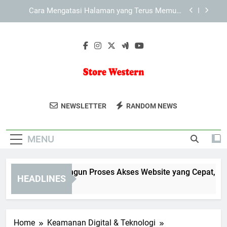
Skip
KAYA787 Alternatif dengan Pengalaman Akses
to
yang Stabil dan Terarah
content
Cara Menjaga Privasi Akun saat Membuka
KAYA787 Alternatif
Panduan Membangun Proses Akses Website yang
Cepat, Terarah, dan Aman
Cara Mengatasi Halaman yang Terus Memuat
secara Aman dan Sistematis
Store Western
Temukan Pakaian Dan Perlengkapan
KAYA787 Alternatif dengan Pengalaman Akses
NEWSLETTER
RANDOM NEWS
yang Stabil dan Terarah
Bertema Western Di Store Western. Gaya
Cara Menjaga Privasi Akun saat Membuka
Khas Yang Menambah Karakter Anda.
KAYA787 Alternatif
MENU
anduan Membangun Proses Akses Website yang Cepat, Terar
HEADLINES
Weeks Ago
Home
Keamanan Digital & Teknologi