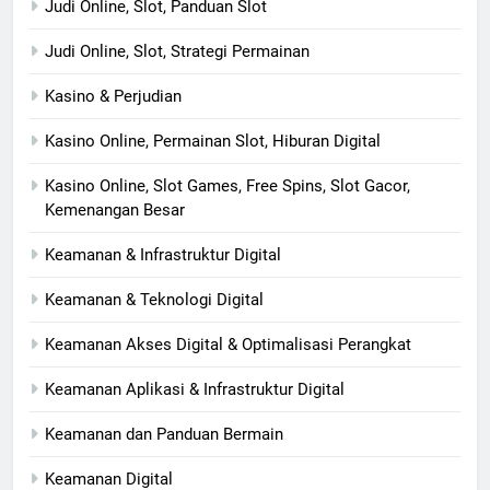
Judi Online, Slot, Panduan Slot
Judi Online, Slot, Strategi Permainan
Kasino & Perjudian
Kasino Online, Permainan Slot, Hiburan Digital
Kasino Online, Slot Games, Free Spins, Slot Gacor,
Kemenangan Besar
Keamanan & Infrastruktur Digital
Keamanan & Teknologi Digital
Keamanan Akses Digital & Optimalisasi Perangkat
Keamanan Aplikasi & Infrastruktur Digital
Keamanan dan Panduan Bermain
Keamanan Digital