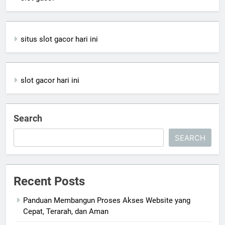
situs slot gacor hari ini
slot gacor hari ini
Search
SEARCH
Recent Posts
Panduan Membangun Proses Akses Website yang
Cepat, Terarah, dan Aman