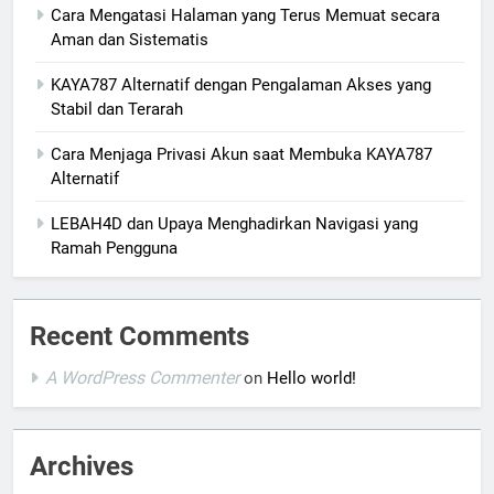
Cara Mengatasi Halaman yang Terus Memuat secara
Aman dan Sistematis
KAYA787 Alternatif dengan Pengalaman Akses yang
Stabil dan Terarah
Cara Menjaga Privasi Akun saat Membuka KAYA787
Alternatif
LEBAH4D dan Upaya Menghadirkan Navigasi yang
Ramah Pengguna
Recent Comments
A WordPress Commenter
on
Hello world!
Archives