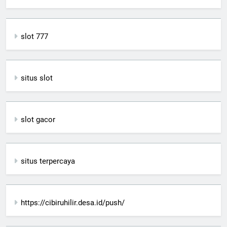
slot 777
situs slot
slot gacor
situs terpercaya
https://cibiruhilir.desa.id/push/