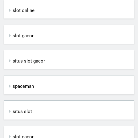
slot online
slot gacor
situs slot gacor
spaceman
situs slot
slot gacor