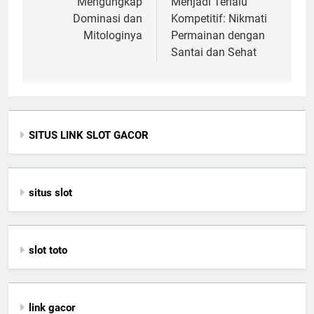
Mengungkap
Menjadi Terlalu
Dominasi dan
Kompetitif: Nikmati
Mitologinya
Permainan dengan
Santai dan Sehat
SITUS LINK SLOT GACOR
situs slot
slot toto
link gacor