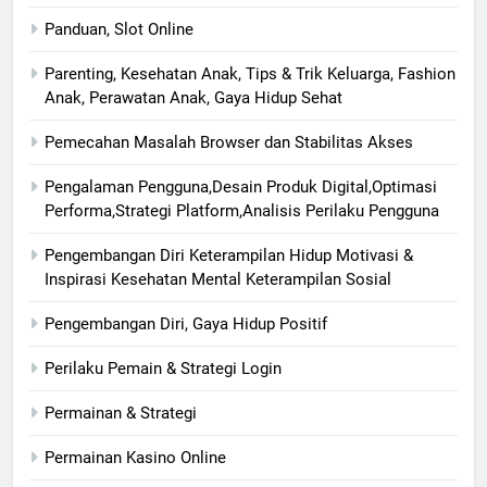
Panduan, Slot Online
Parenting, Kesehatan Anak, Tips & Trik Keluarga, Fashion
Anak, Perawatan Anak, Gaya Hidup Sehat
Pemecahan Masalah Browser dan Stabilitas Akses
Pengalaman Pengguna,Desain Produk Digital,Optimasi
Performa,Strategi Platform,Analisis Perilaku Pengguna
Pengembangan Diri Keterampilan Hidup Motivasi &
Inspirasi Kesehatan Mental Keterampilan Sosial
Pengembangan Diri, Gaya Hidup Positif
Perilaku Pemain & Strategi Login
Permainan & Strategi
Permainan Kasino Online