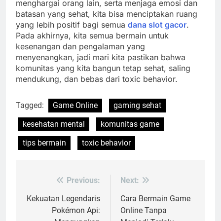
menghargai orang lain, serta menjaga emosi dan
batasan yang sehat, kita bisa menciptakan ruang
yang lebih positif bagi semua
dana slot gacor
.
Pada akhirnya, kita semua bermain untuk
kesenangan dan pengalaman yang
menyenangkan, jadi mari kita pastikan bahwa
komunitas yang kita bangun tetap sehat, saling
mendukung, dan bebas dari toxic behavior.
Tagged:
Game Online
gaming sehat
kesehatan mental
komunitas game
tips bermain
toxic behavior
Previous:
Next:
Post
navigation
Kekuatan Legendaris
Cara Bermain Game
Pokémon Api:
Online Tanpa