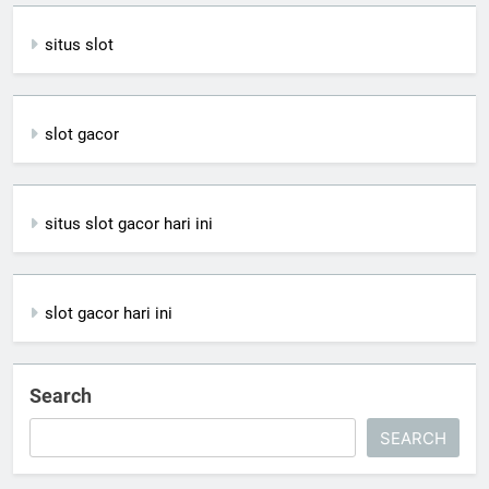
situs slot
slot gacor
situs slot gacor hari ini
slot gacor hari ini
Search
SEARCH