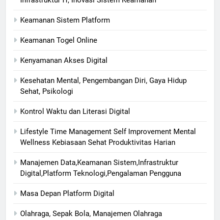
Keamanan Sistem Platform
Keamanan Togel Online
Kenyamanan Akses Digital
Kesehatan Mental, Pengembangan Diri, Gaya Hidup
Sehat, Psikologi
Kontrol Waktu dan Literasi Digital
Lifestyle Time Management Self Improvement Mental
Wellness Kebiasaan Sehat Produktivitas Harian
Manajemen Data,Keamanan Sistem,Infrastruktur
Digital,Platform Teknologi,Pengalaman Pengguna
Masa Depan Platform Digital
Olahraga, Sepak Bola, Manajemen Olahraga