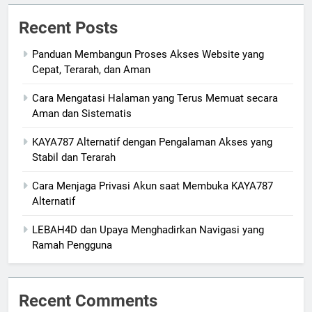
Recent Posts
Panduan Membangun Proses Akses Website yang
Cepat, Terarah, dan Aman
Cara Mengatasi Halaman yang Terus Memuat secara
Aman dan Sistematis
KAYA787 Alternatif dengan Pengalaman Akses yang
Stabil dan Terarah
Cara Menjaga Privasi Akun saat Membuka KAYA787
Alternatif
LEBAH4D dan Upaya Menghadirkan Navigasi yang
Ramah Pengguna
Recent Comments