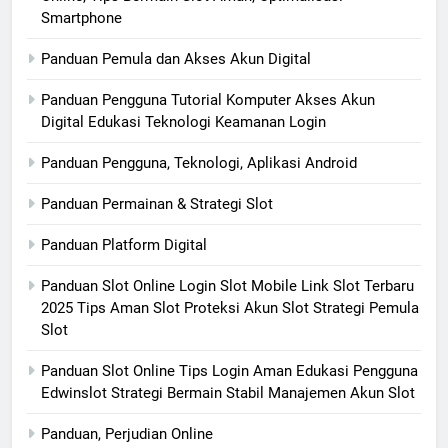
Smartphone
Panduan Pemula dan Akses Akun Digital
Panduan Pengguna Tutorial Komputer Akses Akun
Digital Edukasi Teknologi Keamanan Login
Panduan Pengguna, Teknologi, Aplikasi Android
Panduan Permainan & Strategi Slot
Panduan Platform Digital
Panduan Slot Online Login Slot Mobile Link Slot Terbaru
2025 Tips Aman Slot Proteksi Akun Slot Strategi Pemula
Slot
Panduan Slot Online Tips Login Aman Edukasi Pengguna
Edwinslot Strategi Bermain Stabil Manajemen Akun Slot
Panduan, Perjudian Online