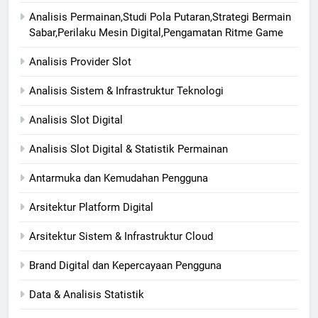
Analisis Permainan,Studi Pola Putaran,Strategi Bermain
Sabar,Perilaku Mesin Digital,Pengamatan Ritme Game
Analisis Provider Slot
Analisis Sistem & Infrastruktur Teknologi
Analisis Slot Digital
Analisis Slot Digital & Statistik Permainan
Antarmuka dan Kemudahan Pengguna
Arsitektur Platform Digital
Arsitektur Sistem & Infrastruktur Cloud
Brand Digital dan Kepercayaan Pengguna
Data & Analisis Statistik