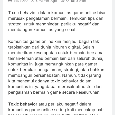
0
6d760a0
8 Months Ago
8 Mins
Toxic behavior dalam komunitas game online bisa
merusak pengalaman bermain. Temukan tips dan
strategi untuk menghindari perilaku negatif dan
membangun komunitas yang sehat.
Komunitas game online kini menjadi bagian tak
terpisahkan dari dunia hiburan digital. Selain
memberikan kesempatan untuk bermain bersama
teman-teman atau pemain lain dari seluruh dunia,
komunitas ini juga memungkinkan para gamer
untuk bertukar pengalaman, strategi, atau bahkan
membangun persahabatan. Namun, tidak jarang
kita menemui adanya toxic behavior dalam
komunitas ini yang dapat merusak atmosfer dan
pengalaman bermain game secara keseluruhan.
Toxic behavior
atau perilaku negatif dalam
komunitas game online sering kali mencakup hal-