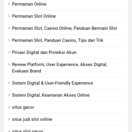
Permainan Online
Permainan Slot Online
Permainan Slot, Casino Online, Panduan Bermain Slot
Permainan Slot, Panduan Casino, Tips dan Trik
Privasi Digital dan Proteksi Akun
Review Platform, User Experience, Akses Digital,
Evaluasi Brand
Sistem Digital & User-Friendly Experience
Sistem Digital, Keamanan Akses Online
situs gacor
situs judi slot online
situs slot gacor