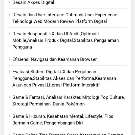
Desain Akses Digital
Desain dan User Interface Optimasi User Experience
Teknologi Web Modern Review Platform Digital
Desain Responsif,UX dan UI Audit,Optimasi
Mobile,Analisis Produk Digital,Stabilitas Pengalaman
Pengguna
Efisiensi Navigasi dan Keamanan Browser
Evaluasi Sistem Digital,UX dan Perjalanan
Pengguna,Stabilitas Akses dan Performa,Keamanan
Akun dan Privasi,Literasi Platform Interaktif
Game & Fantasi, Analisis Karakter, Mitologi Pop Culture,
Strategi Permainan, Dunia Pokémon
Game & Hiburan, Kesehatan Mental, Lifestyle, Tips
Bermain Game, Pengembangan Diri