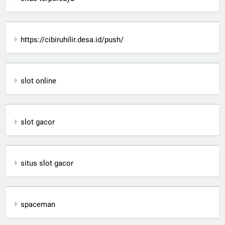
https://cibiruhilir.desa.id/push/
slot online
slot gacor
situs slot gacor
spaceman