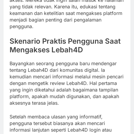
akses. Mereka tidak ingin salah masuk ke halaman
yang tidak relevan. Karena itu, edukasi tentang
keamanan dan ketelitian saat mengakses platform
menjadi bagian penting dari pengalaman
pengguna.
Skenario Praktis Pengguna Saat
Mengakses Lebah4D
Bayangkan seorang pengguna baru mendengar
tentang Lebah4D dari komunitas digital. Ia
kemudian mencari informasi melalui mesin pencari
dengan mengetik review Lebah4D. Hal pertama
yang ingin diketahui adalah bagaimana tampilan
platform, apakah mudah digunakan, dan apakah
aksesnya terasa jelas.
Setelah membaca ulasan yang informatif,
pengguna tersebut biasanya akan mencari
informasi lanjutan seperti Lebah4D login atau