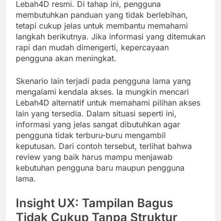
Lebah4D resmi. Di tahap ini, pengguna
membutuhkan panduan yang tidak berlebihan,
tetapi cukup jelas untuk membantu memahami
langkah berikutnya. Jika informasi yang ditemukan
rapi dan mudah dimengerti, kepercayaan
pengguna akan meningkat.
Skenario lain terjadi pada pengguna lama yang
mengalami kendala akses. Ia mungkin mencari
Lebah4D alternatif untuk memahami pilihan akses
lain yang tersedia. Dalam situasi seperti ini,
informasi yang jelas sangat dibutuhkan agar
pengguna tidak terburu-buru mengambil
keputusan. Dari contoh tersebut, terlihat bahwa
review yang baik harus mampu menjawab
kebutuhan pengguna baru maupun pengguna
lama.
Insight UX: Tampilan Bagus
Tidak Cukup Tanpa Struktur