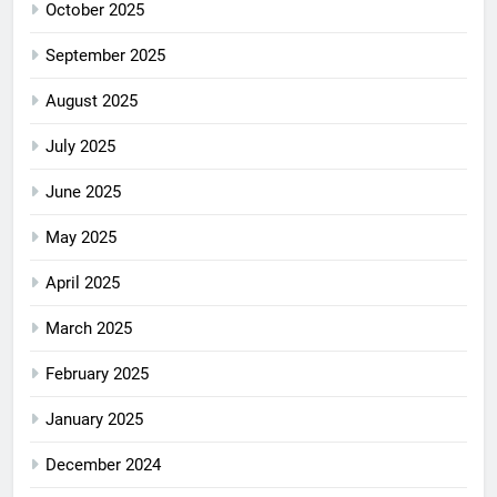
October 2025
September 2025
August 2025
July 2025
June 2025
May 2025
April 2025
March 2025
February 2025
January 2025
December 2024