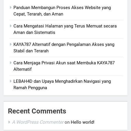
Panduan Membangun Proses Akses Website yang
Cepat, Terarah, dan Aman
Cara Mengatasi Halaman yang Terus Memuat secara
Aman dan Sistematis
KAYA787 Alternatif dengan Pengalaman Akses yang
Stabil dan Terarah
Cara Menjaga Privasi Akun saat Membuka KAYA787
Alternatif
LEBAH4D dan Upaya Menghadirkan Navigasi yang
Ramah Pengguna
Recent Comments
A WordPress Commenter
on
Hello world!