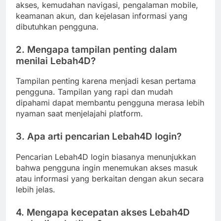
akses, kemudahan navigasi, pengalaman mobile,
keamanan akun, dan kejelasan informasi yang
dibutuhkan pengguna.
2. Mengapa tampilan penting dalam
menilai Lebah4D?
Tampilan penting karena menjadi kesan pertama
pengguna. Tampilan yang rapi dan mudah
dipahami dapat membantu pengguna merasa lebih
nyaman saat menjelajahi platform.
3. Apa arti pencarian Lebah4D login?
Pencarian Lebah4D login biasanya menunjukkan
bahwa pengguna ingin menemukan akses masuk
atau informasi yang berkaitan dengan akun secara
lebih jelas.
4. Mengapa kecepatan akses Lebah4D