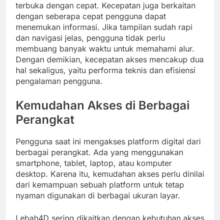
terbuka dengan cepat. Kecepatan juga berkaitan
dengan seberapa cepat pengguna dapat
menemukan informasi. Jika tampilan sudah rapi
dan navigasi jelas, pengguna tidak perlu
membuang banyak waktu untuk memahami alur.
Dengan demikian, kecepatan akses mencakup dua
hal sekaligus, yaitu performa teknis dan efisiensi
pengalaman pengguna.
Kemudahan Akses di Berbagai
Perangkat
Pengguna saat ini mengakses platform digital dari
berbagai perangkat. Ada yang menggunakan
smartphone, tablet, laptop, atau komputer
desktop. Karena itu, kemudahan akses perlu dinilai
dari kemampuan sebuah platform untuk tetap
nyaman digunakan di berbagai ukuran layar.
Lebah4D sering dikaitkan dengan kebutuhan akses