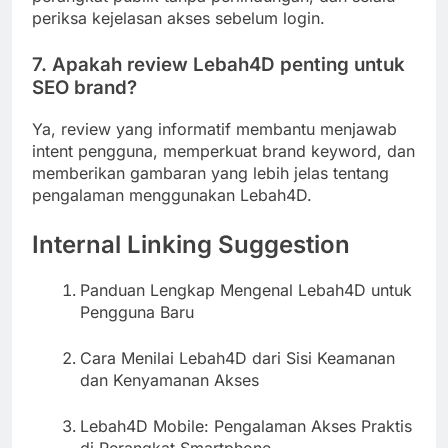
periksa kejelasan akses sebelum login.
7. Apakah review Lebah4D penting untuk
SEO brand?
Ya, review yang informatif membantu menjawab
intent pengguna, memperkuat brand keyword, dan
memberikan gambaran yang lebih jelas tentang
pengalaman menggunakan Lebah4D.
Internal Linking Suggestion
Panduan Lengkap Mengenal Lebah4D untuk
Pengguna Baru
Cara Menilai Lebah4D dari Sisi Keamanan
dan Kenyamanan Akses
Lebah4D Mobile: Pengalaman Akses Praktis
di Perangkat Smartphone