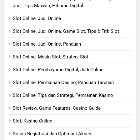
Judi, Tips Maxwin, Hiburan Digital
Slot Online, Judi Online
Slot Online, Judi Online, Game Slot, Tips & Trik Slot
Slot Online, Judi Online, Panduan
Slot Online, Mesin Slot, Strategi Slot
Slot Online, Pembayaran Digital, Judi Online
Slot Online, Permainan Casino, Panduan Taruhan
Slot Online, Tips dan Strategi, Permainan Kasino
Slot Review, Game Features, Casino Guide
Slot, Kasino Online
Solusi Registrasi dan Optimasi Akses