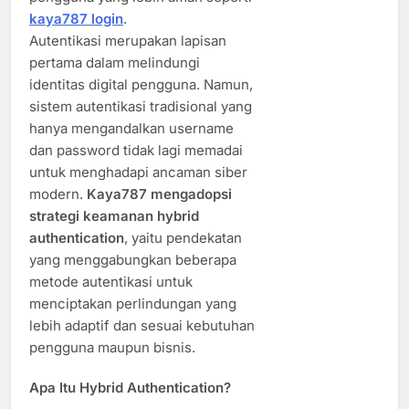
kaya787 login
.
Autentikasi merupakan lapisan
pertama dalam melindungi
identitas digital pengguna. Namun,
sistem autentikasi tradisional yang
hanya mengandalkan username
dan password tidak lagi memadai
untuk menghadapi ancaman siber
modern.
Kaya787 mengadopsi
strategi keamanan hybrid
authentication
, yaitu pendekatan
yang menggabungkan beberapa
metode autentikasi untuk
menciptakan perlindungan yang
lebih adaptif dan sesuai kebutuhan
pengguna maupun bisnis.
Apa Itu Hybrid Authentication?