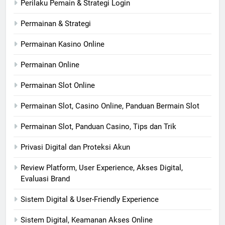
Perilaku Pemain & Strategi Login
Permainan & Strategi
Permainan Kasino Online
Permainan Online
Permainan Slot Online
Permainan Slot, Casino Online, Panduan Bermain Slot
Permainan Slot, Panduan Casino, Tips dan Trik
Privasi Digital dan Proteksi Akun
Review Platform, User Experience, Akses Digital,
Evaluasi Brand
Sistem Digital & User-Friendly Experience
Sistem Digital, Keamanan Akses Online