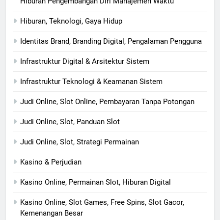
Hiburan Pengembangan Diri Manajemen Waktu
Hiburan, Teknologi, Gaya Hidup
Identitas Brand, Branding Digital, Pengalaman Pengguna
Infrastruktur Digital & Arsitektur Sistem
Infrastruktur Teknologi & Keamanan Sistem
Judi Online, Slot Online, Pembayaran Tanpa Potongan
Judi Online, Slot, Panduan Slot
Judi Online, Slot, Strategi Permainan
Kasino & Perjudian
Kasino Online, Permainan Slot, Hiburan Digital
Kasino Online, Slot Games, Free Spins, Slot Gacor,
Kemenangan Besar