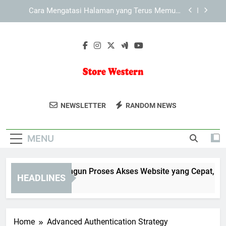
Skip
KAYA787 Alternatif dengan Pengalaman Akses
to
yang Stabil dan Terarah
content
Cara Menjaga Privasi Akun saat Membuka
KAYA787 Alternatif
Panduan Membangun Proses Akses Website yang
Cepat, Terarah, dan Aman
Cara Mengatasi Halaman yang Terus Memuat
secara Aman dan Sistematis
Store Western
Temukan Pakaian Dan Perlengkapan
KAYA787 Alternatif dengan Pengalaman Akses
NEWSLETTER
RANDOM NEWS
yang Stabil dan Terarah
Bertema Western Di Store Western. Gaya
Cara Menjaga Privasi Akun saat Membuka
Khas Yang Menambah Karakter Anda.
KAYA787 Alternatif
MENU
anduan Membangun Proses Akses Website yang Cepat, Terar
HEADLINES
Weeks Ago
Home
Advanced Authentication Strategy