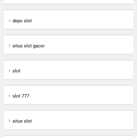
depo slot
situs slot gacor
slot
slot 777
situs slot