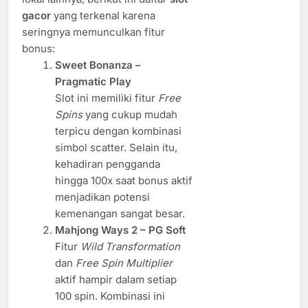
gacor
yang terkenal karena
seringnya memunculkan fitur
bonus:
Sweet Bonanza –
Pragmatic Play
Slot ini memiliki fitur
Free
Spins
yang cukup mudah
terpicu dengan kombinasi
simbol scatter. Selain itu,
kehadiran pengganda
hingga 100x saat bonus aktif
menjadikan potensi
kemenangan sangat besar.
Mahjong Ways 2 – PG Soft
Fitur
Wild Transformation
dan
Free Spin Multiplier
aktif hampir dalam setiap
100 spin. Kombinasi ini