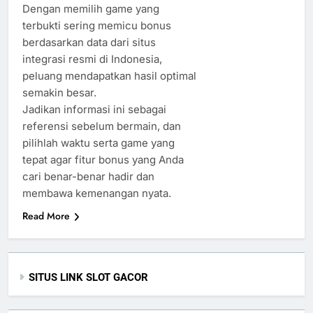
Dengan memilih game yang
terbukti sering memicu bonus
berdasarkan data dari situs
integrasi resmi di Indonesia,
peluang mendapatkan hasil optimal
semakin besar.
Jadikan informasi ini sebagai
referensi sebelum bermain, dan
pilihlah waktu serta game yang
tepat agar fitur bonus yang Anda
cari benar-benar hadir dan
membawa kemenangan nyata.
Read More
SITUS LINK SLOT GACOR