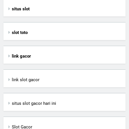
situs slot
slot toto
link gacor
link slot gacor
situs slot gacor hari ini
Slot Gacor