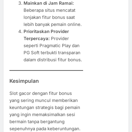
Mainkan di Jam Ramai:
Beberapa situs mencatat
lonjakan fitur bonus saat
lebih banyak pemain online.
Prioritaskan Provider
Terpercaya:
Provider
seperti Pragmatic Play dan
PG Soft terbukti transparan
dalam distribusi fitur bonus.
Kesimpulan
Slot gacor dengan fitur bonus
yang sering muncul memberikan
keuntungan strategis bagi pemain
yang ingin memaksimalkan sesi
bermain tanpa bergantung
sepenuhnya pada keberuntungan.