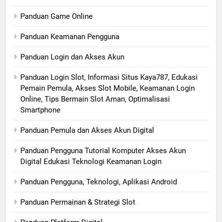
Panduan Game Online
Panduan Keamanan Pengguna
Panduan Login dan Akses Akun
Panduan Login Slot, Informasi Situs Kaya787, Edukasi
Pemain Pemula, Akses Slot Mobile, Keamanan Login
Online, Tips Bermain Slot Aman, Optimalisasi
Smartphone
Panduan Pemula dan Akses Akun Digital
Panduan Pengguna Tutorial Komputer Akses Akun
Digital Edukasi Teknologi Keamanan Login
Panduan Pengguna, Teknologi, Aplikasi Android
Panduan Permainan & Strategi Slot