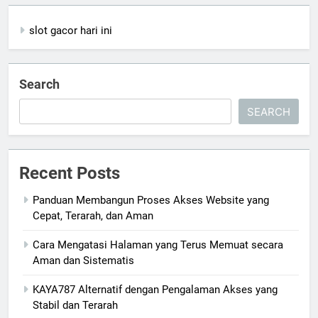
slot gacor hari ini
Search
SEARCH
Recent Posts
Panduan Membangun Proses Akses Website yang
Cepat, Terarah, dan Aman
Cara Mengatasi Halaman yang Terus Memuat secara
Aman dan Sistematis
KAYA787 Alternatif dengan Pengalaman Akses yang
Stabil dan Terarah