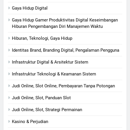
Gaya Hidup Digital
Gaya Hidup Gamer Produktivitas Digital Keseimbangan
Hiburan Pengembangan Diri Manajemen Waktu
Hiburan, Teknologi, Gaya Hidup
Identitas Brand, Branding Digital, Pengalaman Pengguna
Infrastruktur Digital & Arsitektur Sistem
Infrastruktur Teknologi & Keamanan Sistem
Judi Online, Slot Online, Pembayaran Tanpa Potongan
Judi Online, Slot, Panduan Slot
Judi Online, Slot, Strategi Permainan
Kasino & Perjudian