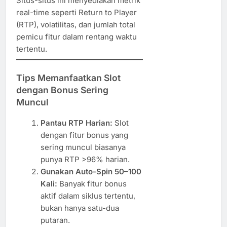
Situs-situs ini menyediakan metrik
real-time seperti Return to Player
(RTP), volatilitas, dan jumlah total
pemicu fitur dalam rentang waktu
tertentu.
Tips Memanfaatkan Slot
dengan Bonus Sering
Muncul
Pantau RTP Harian:
Slot
dengan fitur bonus yang
sering muncul biasanya
punya RTP >96% harian.
Gunakan Auto-Spin 50–100
Kali:
Banyak fitur bonus
aktif dalam siklus tertentu,
bukan hanya satu-dua
putaran.