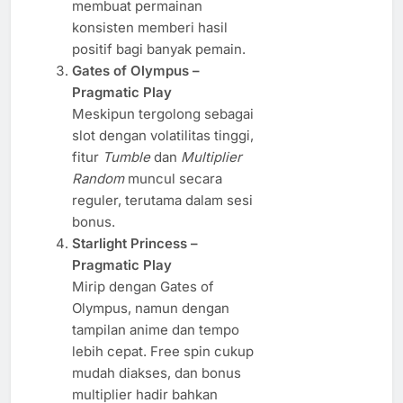
membuat permainan
konsisten memberi hasil
positif bagi banyak pemain.
Gates of Olympus –
Pragmatic Play
Meskipun tergolong sebagai
slot dengan volatilitas tinggi,
fitur
Tumble
dan
Multiplier
Random
muncul secara
reguler, terutama dalam sesi
bonus.
Starlight Princess –
Pragmatic Play
Mirip dengan Gates of
Olympus, namun dengan
tampilan anime dan tempo
lebih cepat. Free spin cukup
mudah diakses, dan bonus
multiplier hadir bahkan