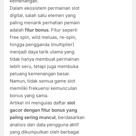
kemenangan.
Dalam ekosistem permainan slot
digital, salah satu elemen yang
paling menarik perhatian pemain
adalah
fitur bonus
. Fitur seperti
free spin, wild meluas, re-spin,
hingga pengganda (multiplier)
menjadi daya tarik utama yang
tidak hanya membuat permainan
lebih seru, tetapi juga membuka
peluang kemenangan besar.
Namun, tidak semua game slot
memiliki frekuensi kemunculan
bonus yang sama.
Artikel ini mengulas daftar
slot
gacor dengan fitur bonus yang
paling sering muncul
, berdasarkan
analisis dari data pengguna aktif
yang dikumpulkan oleh berbagai