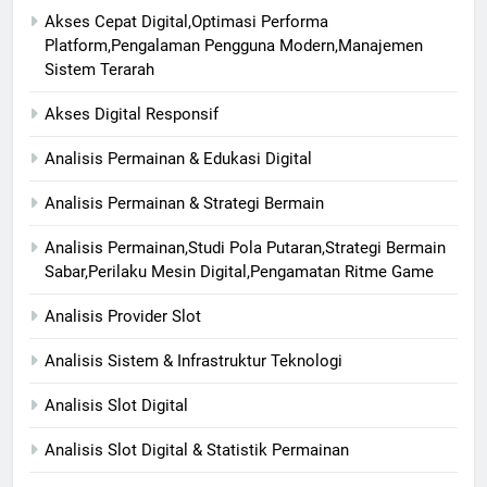
Akses Cepat Digital,Optimasi Performa
Platform,Pengalaman Pengguna Modern,Manajemen
Sistem Terarah
Akses Digital Responsif
Analisis Permainan & Edukasi Digital
Analisis Permainan & Strategi Bermain
Analisis Permainan,Studi Pola Putaran,Strategi Bermain
Sabar,Perilaku Mesin Digital,Pengamatan Ritme Game
Analisis Provider Slot
Analisis Sistem & Infrastruktur Teknologi
Analisis Slot Digital
Analisis Slot Digital & Statistik Permainan