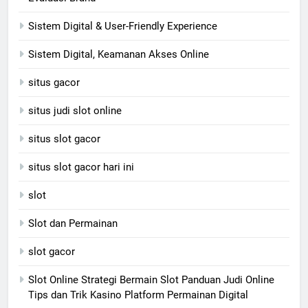
Sistem Digital & User-Friendly Experience
Sistem Digital, Keamanan Akses Online
situs gacor
situs judi slot online
situs slot gacor
situs slot gacor hari ini
slot
Slot dan Permainan
slot gacor
Slot Online Strategi Bermain Slot Panduan Judi Online
Tips dan Trik Kasino Platform Permainan Digital