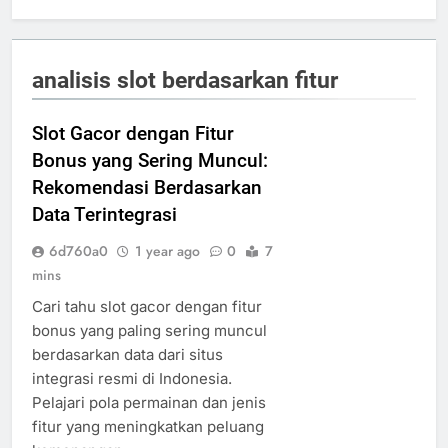
analisis slot berdasarkan fitur
Slot Gacor dengan Fitur
Bonus yang Sering Muncul:
Rekomendasi Berdasarkan
Data Terintegrasi
6d760a0
1 year ago
0
7
mins
Cari tahu slot gacor dengan fitur
bonus yang paling sering muncul
berdasarkan data dari situs
integrasi resmi di Indonesia.
Pelajari pola permainan dan jenis
fitur yang meningkatkan peluang