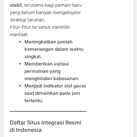
stabil
, terutama bagi pemain baru
yang belum banyak mengeksplor
strategi taruhan.
Fitur-fitur tersebut memiliki
manfaat:
Meningkatkan jumlah
kemenangan dalam waktu
singkat.
Memberikan variasi
permainan yang
menghindari kebosanan.
Menjadi indikator slot gacor
saat dimainkan pada jam
tertentu.
Daftar Situs Integrasi Resmi
di Indonesia