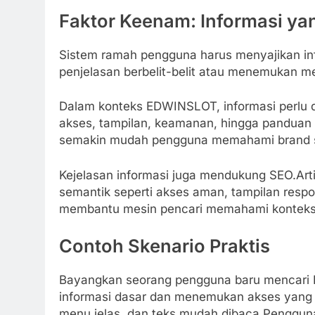
Faktor Keenam: Informasi y
Sistem ramah pengguna harus menyajikan in
penjelasan berbelit-belit atau menemukan m
Dalam konteks EDWINSLOT, informasi perlu d
akses, tampilan, keamanan, hingga panduan 
semakin mudah pengguna memahami brand se
Kejelasan informasi juga mendukung SEO.Art
semantik seperti akses aman, tampilan respon
membantu mesin pencari memahami konteks b
Contoh Skenario Praktis
Bayangkan seorang pengguna baru mencari 
informasi dasar dan menemukan akses yang te
menu jelas, dan teks mudah dibaca.Penggun