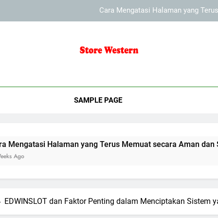
Cara Mengatasi Halaman yang Teru
KAYA787 Alternatif dengan Peng
Cara Menjaga Privasi 
re Western
Panduan Membangun Proses Akses We
akaian Dan Perlengkapan Bertema Western Di Store Western.
Cara Mengatasi Halaman yang Teru
SAMPLE PAGE
KAYA787 Alternatif dengan Peng
Cara Menjaga Privasi 
asi Halaman yang Terus Memuat secara Aman dan Sistemati
EDWINSLOT dan Faktor Penting dalam Menciptakan Sistem ya