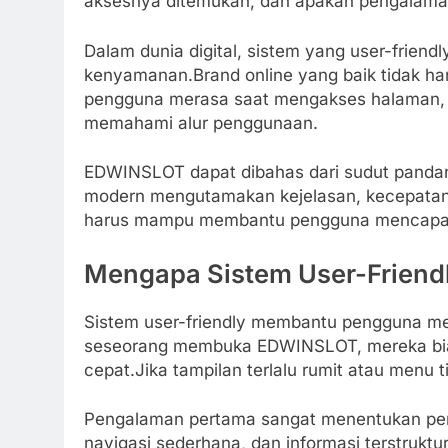
aksesnya ditemukan, dan apakah pengalama
Dalam dunia digital, sistem yang user-frien
kenyamanan.Brand online yang baik tidak han
pengguna merasa saat mengakses halaman,
memahami alur penggunaan.
EDWINSLOT dapat dibahas dari sudut panda
modern mengutamakan kejelasan, kecepatan
harus mampu membantu pengguna mencapai 
Mengapa Sistem User-Friendl
Sistem user-friendly membantu pengguna m
seseorang membuka EDWINSLOT, mereka bia
cepat.Jika tampilan terlalu rumit atau menu 
Pengalaman pertama sangat menentukan pers
navigasi sederhana, dan informasi terstruktur