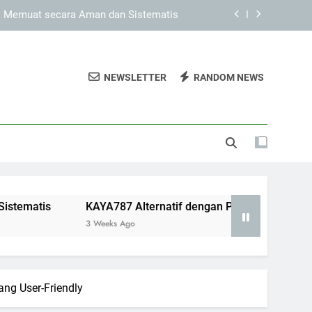
s Memuat secara Aman dan Sistematis
alaman Akses yang Stabil dan Terarah
Akun saat Membuka KAYA787 Alternatif
NEWSLETTER
RANDOM NEWS
bsite yang Cepat, Terarah, dan Aman
 Gaya Khas Yang Menambah Karakter Anda.
s Memuat secara Aman dan Sistematis
alaman Akses yang Stabil dan Terarah
Akun saat Membuka KAYA787 Alternatif
s
KAYA787 Alternatif dengan Pengalaman Akses yang St
3 Weeks Ago
ng User-Friendly