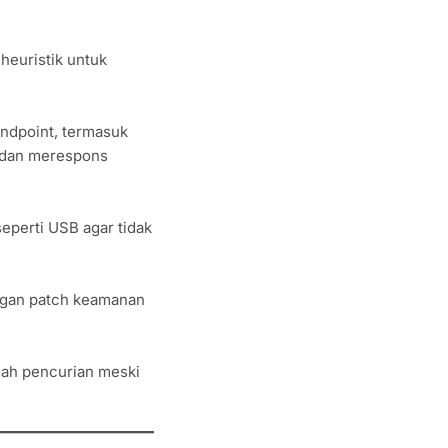
heuristik untuk
endpoint, termasuk
 dan merespons
eperti USB agar tidak
ngan patch keamanan
gah pencurian meski