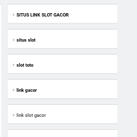
SITUS LINK SLOT GACOR
situs slot
slot toto
link gacor
link slot gacor