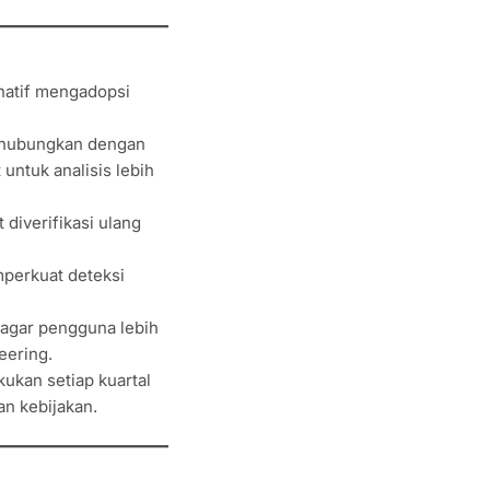
rnatif mengadopsi
ihubungkan dengan
untuk analisis lebih
diverifikasi ulang
erkuat deteksi
 agar pengguna lebih
eering.
kukan setiap kuartal
n kebijakan.