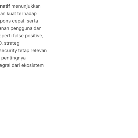
natif
menunjukkan
an kuat terhadap
pons cepat, serta
manan pengguna dan
erti false positive,
, strategi
ecurity tetap relevan
n pentingnya
egral dari ekosistem