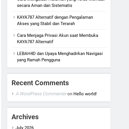
secara Aman dan Sistematis
KAYA787 Alternatif dengan Pengalaman
Akses yang Stabil dan Terarah
Cara Menjaga Privasi Akun saat Membuka
KAYA787 Alternatif
LEBAH4D dan Upaya Menghadirkan Navigasi
yang Ramah Pengguna
Recent Comments
A WordPress Commenter
on
Hello world!
Archives
July 2026