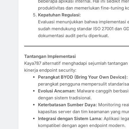
beberapa aplikasi internal. Hal ini sedikit 
produktivitas dan memerlukan fine-tuning ko
Kepatuhan Regulasi:
Evaluasi menunjukkan bahwa implementasi e
sudah mendukung standar ISO 27001 dan G
dokumentasi audit perlu diperkuat.
Tantangan Implementasi
Kaya787 alternatif menghadapi sejumlah tantangan
kinerja endpoint security:
Perangkat BYOD (Bring Your Own Device):
perangkat pengguna mempersulit standarisa
Evolusi Ancaman:
Malware canggih berbasis 
dengan sistem tradisional.
Keterbatasan Sumber Daya:
Monitoring rea
kapasitas server dan tim keamanan yang mu
Integrasi dengan Sistem Lama:
Aplikasi lega
kompatibel dengan agen endpoint modern.