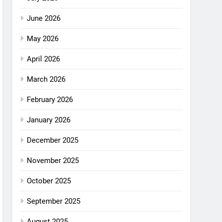
June 2026
May 2026
April 2026
March 2026
February 2026
January 2026
December 2025
November 2025
October 2025
September 2025
August 2025