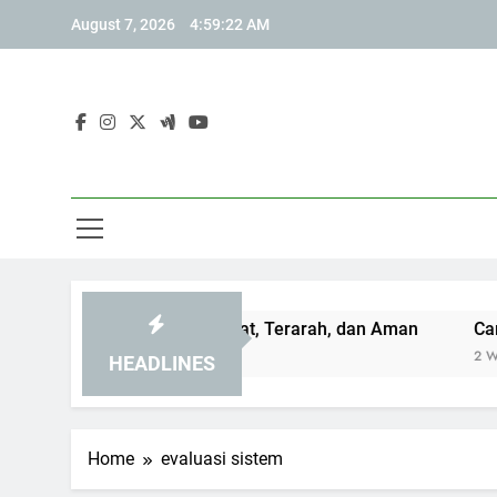
Skip
August 7, 2026
4:59:23 AM
to
content
Sto
Temukan P
 Website yang Cepat, Terarah, dan Aman
Cara Mengat
2 Weeks Ago
HEADLINES
Home
evaluasi sistem