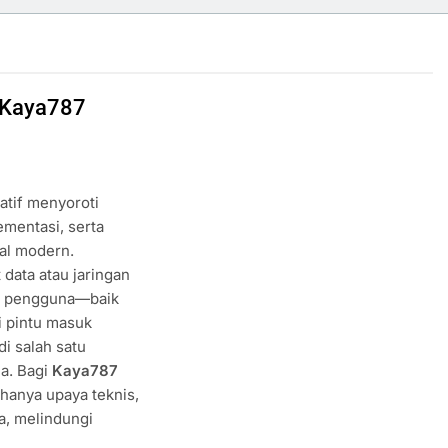
i Kaya787
natif menyoroti
ementasi, serta
tal modern.
 data atau jaringan
kat pengguna—baik
i pintu masuk
i salah satu
la. Bagi
Kaya787
 hanya upaya teknis,
ta, melindungi