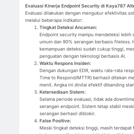
Evaluasi Kinerja Endpoint Security di Kaya787 Alt
Evaluasi dilakukan dengan mengukur efektivitas so
melalui beberapa indikator:
Tingkat Deteksi Ancaman:
Endpoint security mampu mendeteksi lebih 
umum dan 90% serangan berbasis fileless. 
kemampuan deteksi sudah cukup tinggi, mes
penguatan dengan teknologi berbasis AI.
Waktu Respons Insiden:
Dengan dukungan EDR, waktu rata-rata resp
Time to Respond/MTTR) berhasil ditekan men
menit. Angka ini dinilai efektif dibanding stan
Ketersediaan Sistem:
Selama periode evaluasi, tidak ada downtime 
serangan endpoint. Sistem tetap stabil mes
serangan berhasil diblokir.
False Positive:
Meski tingkat deteksi tinggi, masih terdapat 