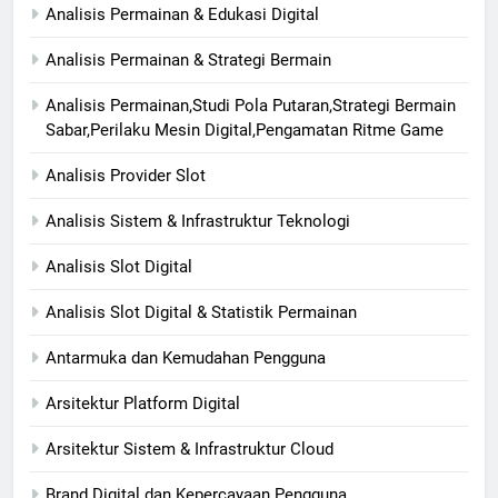
Analisis Permainan & Edukasi Digital
Analisis Permainan & Strategi Bermain
Analisis Permainan,Studi Pola Putaran,Strategi Bermain
Sabar,Perilaku Mesin Digital,Pengamatan Ritme Game
Analisis Provider Slot
Analisis Sistem & Infrastruktur Teknologi
Analisis Slot Digital
Analisis Slot Digital & Statistik Permainan
Antarmuka dan Kemudahan Pengguna
Arsitektur Platform Digital
Arsitektur Sistem & Infrastruktur Cloud
Brand Digital dan Kepercayaan Pengguna