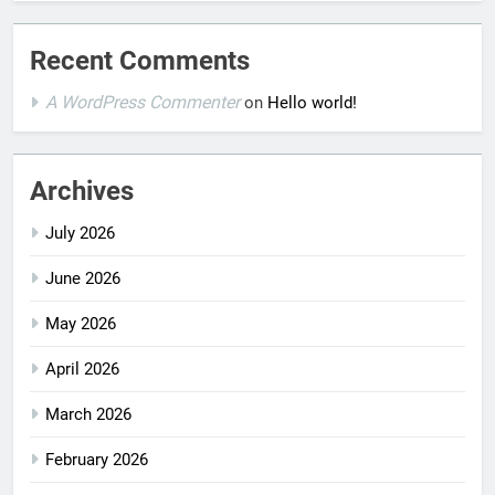
Recent Comments
A WordPress Commenter
on
Hello world!
Archives
July 2026
June 2026
May 2026
April 2026
March 2026
February 2026