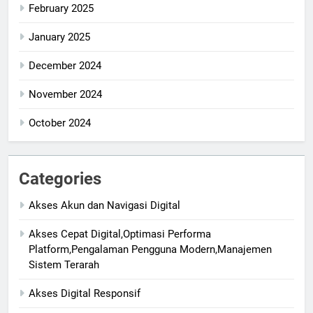
February 2025
January 2025
December 2024
November 2024
October 2024
Categories
Akses Akun dan Navigasi Digital
Akses Cepat Digital,Optimasi Performa
Platform,Pengalaman Pengguna Modern,Manajemen
Sistem Terarah
Akses Digital Responsif