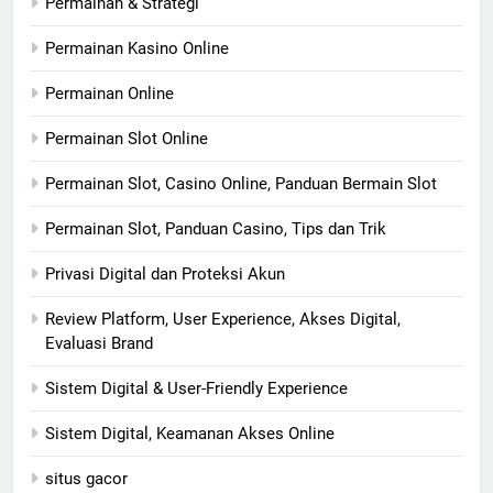
Permainan & Strategi
Permainan Kasino Online
Permainan Online
Permainan Slot Online
Permainan Slot, Casino Online, Panduan Bermain Slot
Permainan Slot, Panduan Casino, Tips dan Trik
Privasi Digital dan Proteksi Akun
Review Platform, User Experience, Akses Digital,
Evaluasi Brand
Sistem Digital & User-Friendly Experience
Sistem Digital, Keamanan Akses Online
situs gacor