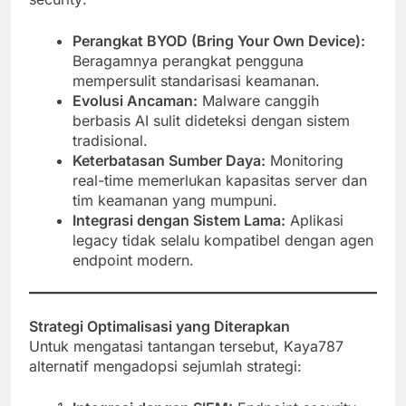
Perangkat BYOD (Bring Your Own Device):
Beragamnya perangkat pengguna
mempersulit standarisasi keamanan.
Evolusi Ancaman:
Malware canggih
berbasis AI sulit dideteksi dengan sistem
tradisional.
Keterbatasan Sumber Daya:
Monitoring
real-time memerlukan kapasitas server dan
tim keamanan yang mumpuni.
Integrasi dengan Sistem Lama:
Aplikasi
legacy tidak selalu kompatibel dengan agen
endpoint modern.
Strategi Optimalisasi yang Diterapkan
Untuk mengatasi tantangan tersebut, Kaya787
alternatif mengadopsi sejumlah strategi: