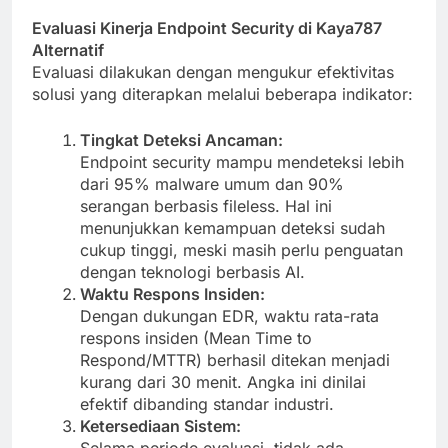
Evaluasi Kinerja Endpoint Security di Kaya787
Alternatif
Evaluasi dilakukan dengan mengukur efektivitas
solusi yang diterapkan melalui beberapa indikator:
Tingkat Deteksi Ancaman:
Endpoint security mampu mendeteksi lebih
dari 95% malware umum dan 90%
serangan berbasis fileless. Hal ini
menunjukkan kemampuan deteksi sudah
cukup tinggi, meski masih perlu penguatan
dengan teknologi berbasis AI.
Waktu Respons Insiden:
Dengan dukungan EDR, waktu rata-rata
respons insiden (Mean Time to
Respond/MTTR) berhasil ditekan menjadi
kurang dari 30 menit. Angka ini dinilai
efektif dibanding standar industri.
Ketersediaan Sistem:
Selama periode evaluasi, tidak ada