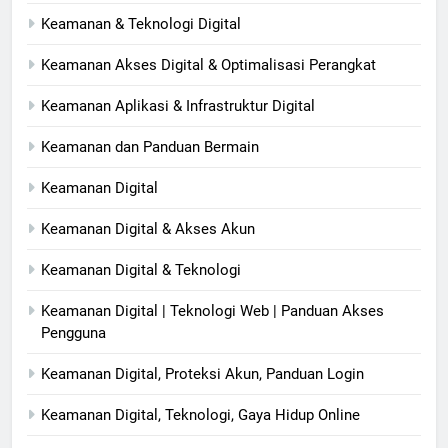
Keamanan & Teknologi Digital
Keamanan Akses Digital & Optimalisasi Perangkat
Keamanan Aplikasi & Infrastruktur Digital
Keamanan dan Panduan Bermain
Keamanan Digital
Keamanan Digital & Akses Akun
Keamanan Digital & Teknologi
Keamanan Digital | Teknologi Web | Panduan Akses
Pengguna
Keamanan Digital, Proteksi Akun, Panduan Login
Keamanan Digital, Teknologi, Gaya Hidup Online