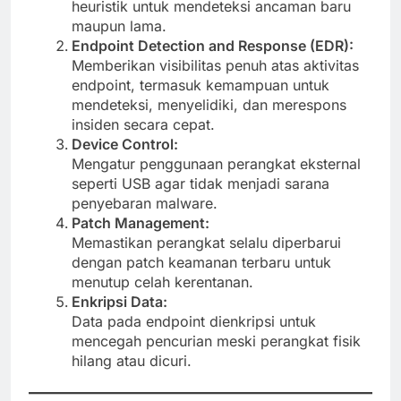
heuristik untuk mendeteksi ancaman baru
maupun lama.
Endpoint Detection and Response (EDR):
Memberikan visibilitas penuh atas aktivitas
endpoint, termasuk kemampuan untuk
mendeteksi, menyelidiki, dan merespons
insiden secara cepat.
Device Control:
Mengatur penggunaan perangkat eksternal
seperti USB agar tidak menjadi sarana
penyebaran malware.
Patch Management:
Memastikan perangkat selalu diperbarui
dengan patch keamanan terbaru untuk
menutup celah kerentanan.
Enkripsi Data:
Data pada endpoint dienkripsi untuk
mencegah pencurian meski perangkat fisik
hilang atau dicuri.