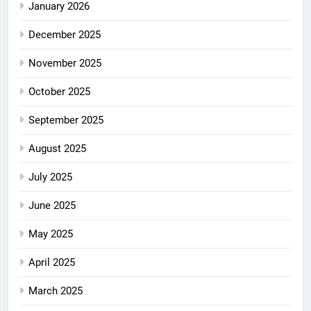
January 2026
December 2025
November 2025
October 2025
September 2025
August 2025
July 2025
June 2025
May 2025
April 2025
March 2025