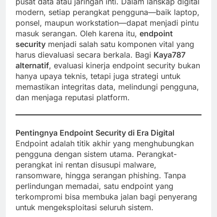
pusat data atau jaringan inti. Dalam lanskap digital
modern, setiap perangkat pengguna—baik laptop,
ponsel, maupun workstation—dapat menjadi pintu
masuk serangan. Oleh karena itu,
endpoint
security
menjadi salah satu komponen vital yang
harus dievaluasi secara berkala. Bagi
Kaya787
alternatif
, evaluasi kinerja endpoint security bukan
hanya upaya teknis, tetapi juga strategi untuk
memastikan integritas data, melindungi pengguna,
dan menjaga reputasi platform.
Pentingnya Endpoint Security di Era Digital
Endpoint adalah titik akhir yang menghubungkan
pengguna dengan sistem utama. Perangkat-
perangkat ini rentan disusupi malware,
ransomware, hingga serangan phishing. Tanpa
perlindungan memadai, satu endpoint yang
terkompromi bisa membuka jalan bagi penyerang
untuk mengeksploitasi seluruh sistem.