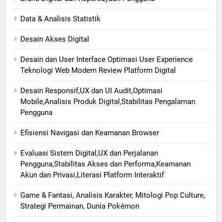
Data & Analisis Statistik
Desain Akses Digital
Desain dan User Interface Optimasi User Experience
Teknologi Web Modern Review Platform Digital
Desain Responsif,UX dan UI Audit,Optimasi
Mobile,Analisis Produk Digital,Stabilitas Pengalaman
Pengguna
Efisiensi Navigasi dan Keamanan Browser
Evaluasi Sistem Digital,UX dan Perjalanan
Pengguna,Stabilitas Akses dan Performa,Keamanan
Akun dan Privasi,Literasi Platform Interaktif
Game & Fantasi, Analisis Karakter, Mitologi Pop Culture,
Strategi Permainan, Dunia Pokémon