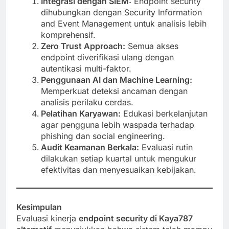
Integrasi dengan SIEM:
Endpoint security
dihubungkan dengan Security Information
and Event Management untuk analisis lebih
komprehensif.
Zero Trust Approach:
Semua akses
endpoint diverifikasi ulang dengan
autentikasi multi-faktor.
Penggunaan AI dan Machine Learning:
Memperkuat deteksi ancaman dengan
analisis perilaku cerdas.
Pelatihan Karyawan:
Edukasi berkelanjutan
agar pengguna lebih waspada terhadap
phishing dan social engineering.
Audit Keamanan Berkala:
Evaluasi rutin
dilakukan setiap kuartal untuk mengukur
efektivitas dan menyesuaikan kebijakan.
Kesimpulan
Evaluasi kinerja
endpoint security di Kaya787