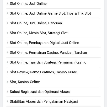
Slot Online, Judi Online
Slot Online, Judi Online, Game Slot, Tips & Trik Slot
Slot Online, Judi Online, Panduan
Slot Online, Mesin Slot, Strategi Slot
Slot Online, Pembayaran Digital, Judi Online
Slot Online, Permainan Casino, Panduan Taruhan
Slot Online, Tips dan Strategi, Permainan Kasino
Slot Review, Game Features, Casino Guide
Slot, Kasino Online
Solusi Registrasi dan Optimasi Akses
Stabilitas Akses dan Pengalaman Navigasi