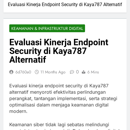
Evaluasi Kinerja Endpoint Security di Kaya787 Alternatif
KEAMANAN & INFRASTRUKTUR DIGITAL
Evaluasi Kinerja Endpoint
Security di Kaya787
Alternatif
0
6d760a0
11 Months Ago
6 Mins
Evaluasi kinerja endpoint security di Kaya787
alternatif menyoroti efektivitas perlindungan
perangkat, tantangan implementasi, serta strategi
optimalisasi dalam menjaga keamanan digital
modern.
Keamanan siber tidak lagi sebatas melindungi