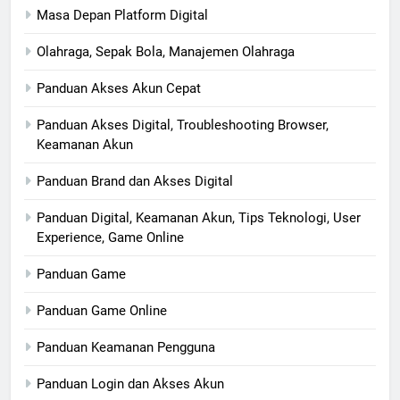
Masa Depan Platform Digital
Olahraga, Sepak Bola, Manajemen Olahraga
Panduan Akses Akun Cepat
Panduan Akses Digital, Troubleshooting Browser,
Keamanan Akun
Panduan Brand dan Akses Digital
Panduan Digital, Keamanan Akun, Tips Teknologi, User
Experience, Game Online
Panduan Game
Panduan Game Online
Panduan Keamanan Pengguna
Panduan Login dan Akses Akun