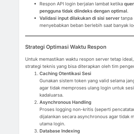
Respon API login berjalan lambat ketika
quer
pengguna tidak diindeks dengan optimal
.
Validasi input dilakukan di sisi server
tanpa 
menyebabkan beban berlebih saat banyak lo
Strategi Optimasi Waktu Respon
Untuk memastikan waktu respon server tetap ideal,
strategi teknis yang bisa diterapkan oleh tim pe
Caching Otentikasi Sesi
Gunakan sistem token yang valid selama jan
agar tidak memproses ulang login untuk ses
kadaluarsa.
Asynchronous Handling
Proses logging non-kritis (seperti pencatatan
dijalankan secara asynchronous agar tidak
utama login.
Database Indexing