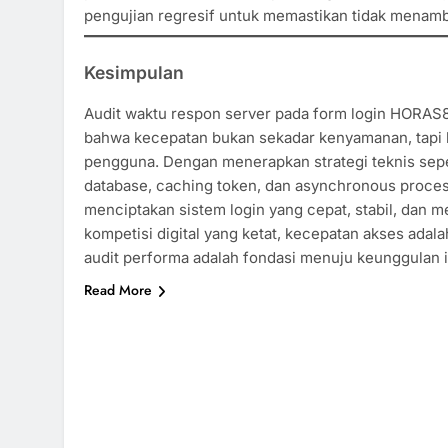
pengujian regresif untuk memastikan tidak menamba
Kesimpulan
Audit waktu respon server pada form login HORA
bahwa kecepatan bukan sekadar kenyamanan, tapi k
pengguna. Dengan menerapkan strategi teknis sepe
database, caching token, dan asynchronous proce
menciptakan sistem login yang cepat, stabil, dan 
kompetisi digital yang ketat, kecepatan akses adala
audit performa adalah fondasi menuju keunggulan i
Read More