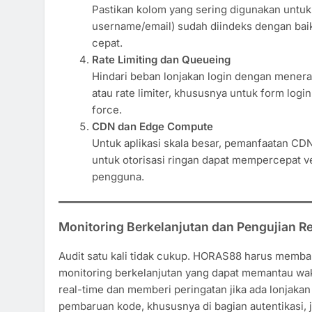
Pastikan kolom yang sering digunakan untuk 
username/email) sudah diindeks dengan bai
cepat.
Rate Limiting dan Queueing
Hindari beban lonjakan login dengan menera
atau rate limiter, khususnya untuk form logi
force.
CDN dan Edge Compute
Untuk aplikasi skala besar, pemanfaatan CD
untuk otorisasi ringan dapat mempercepat ver
pengguna.
Monitoring Berkelanjutan dan Pengujian Re
Audit satu kali tidak cukup. HORAS88 harus memb
monitoring berkelanjutan yang dapat memantau wa
real-time dan memberi peringatan jika ada lonjakan 
pembaruan kode, khususnya di bagian autentikasi, j