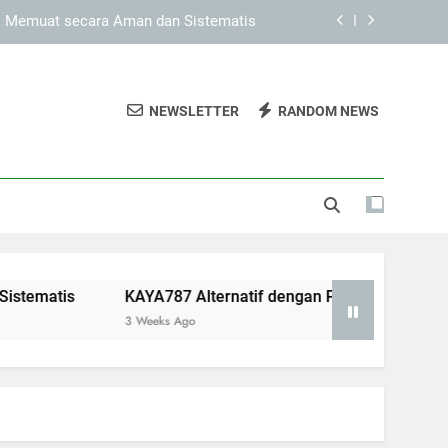
s Memuat secara Aman dan Sistematis
alaman Akses yang Stabil dan Terarah
Akun saat Membuka KAYA787 Alternatif
NEWSLETTER
RANDOM NEWS
bsite yang Cepat, Terarah, dan Aman
 Gaya Khas Yang Menambah Karakter Anda.
s Memuat secara Aman dan Sistematis
alaman Akses yang Stabil dan Terarah
Akun saat Membuka KAYA787 Alternatif
KAYA787 Alternatif dengan Pengalaman Akses yang Stabi
3 Weeks Ago