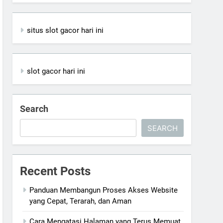
situs slot gacor hari ini
slot gacor hari ini
Search
SEARCH
Recent Posts
Panduan Membangun Proses Akses Website
yang Cepat, Terarah, dan Aman
Cara Mengatasi Halaman yang Terus Memuat