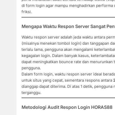
di form login agar mampu menghadirkan performa 
friksi.
Mengapa Waktu Respon Server Sangat Pen
Waktu respon server adalah jeda waktu antara per
(misalnya menekan tombol login) dan tanggapan dari 
terlalu lama, pengguna akan mengalami keterlamba
kegagalan login. Dalam banyak kasus, keterlambatan
dapat meningkatkan bounce rate dan menurunkan t
pengguna.
Dalam form login, waktu respon server ideal berad
untuk situs yang cepat, sementara respons antara
dianggap dapat diterima. Di atas 1 detik, pengguna
terganggu.
Metodologi Audit Respon Login HORAS88