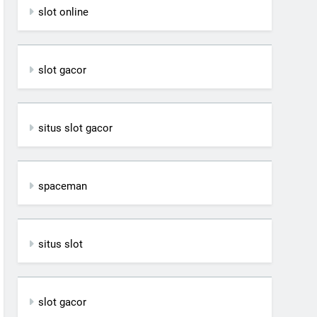
slot online
slot gacor
situs slot gacor
spaceman
situs slot
slot gacor