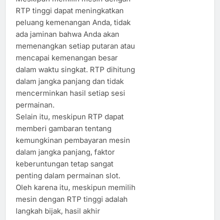
RTP tinggi dapat meningkatkan
peluang kemenangan Anda, tidak
ada jaminan bahwa Anda akan
memenangkan setiap putaran atau
mencapai kemenangan besar
dalam waktu singkat. RTP dihitung
dalam jangka panjang dan tidak
mencerminkan hasil setiap sesi
permainan.
Selain itu, meskipun RTP dapat
memberi gambaran tentang
kemungkinan pembayaran mesin
dalam jangka panjang, faktor
keberuntungan tetap sangat
penting dalam permainan slot.
Oleh karena itu, meskipun memilih
mesin dengan RTP tinggi adalah
langkah bijak, hasil akhir