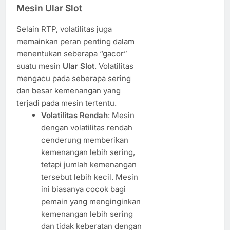
Mesin Ular Slot
Selain RTP, volatilitas juga
memainkan peran penting dalam
menentukan seberapa “gacor”
suatu mesin
Ular Slot
. Volatilitas
mengacu pada seberapa sering
dan besar kemenangan yang
terjadi pada mesin tertentu.
Volatilitas Rendah
: Mesin
dengan volatilitas rendah
cenderung memberikan
kemenangan lebih sering,
tetapi jumlah kemenangan
tersebut lebih kecil. Mesin
ini biasanya cocok bagi
pemain yang menginginkan
kemenangan lebih sering
dan tidak keberatan dengan