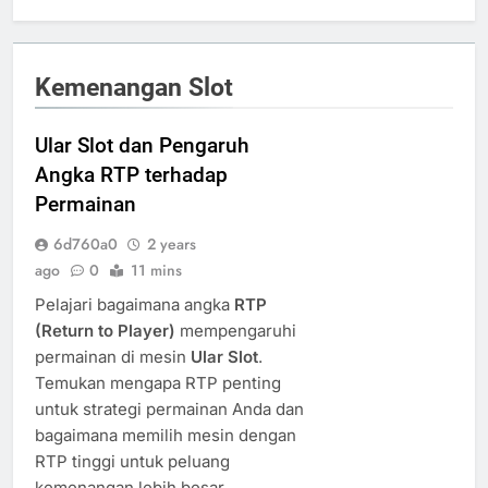
Kemenangan Slot
Ular Slot dan Pengaruh
Angka RTP terhadap
Permainan
6d760a0
2 years
ago
0
11 mins
Pelajari bagaimana angka
RTP
(Return to Player)
mempengaruhi
permainan di mesin
Ular Slot
.
Temukan mengapa RTP penting
untuk strategi permainan Anda dan
bagaimana memilih mesin dengan
RTP tinggi untuk peluang
kemenangan lebih besar.