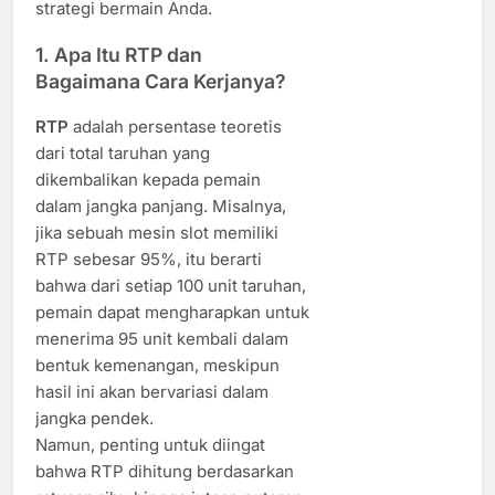
strategi bermain Anda.
1. Apa Itu RTP dan
Bagaimana Cara Kerjanya?
RTP
adalah persentase teoretis
dari total taruhan yang
dikembalikan kepada pemain
dalam jangka panjang. Misalnya,
jika sebuah mesin slot memiliki
RTP sebesar 95%, itu berarti
bahwa dari setiap 100 unit taruhan,
pemain dapat mengharapkan untuk
menerima 95 unit kembali dalam
bentuk kemenangan, meskipun
hasil ini akan bervariasi dalam
jangka pendek.
Namun, penting untuk diingat
bahwa RTP dihitung berdasarkan