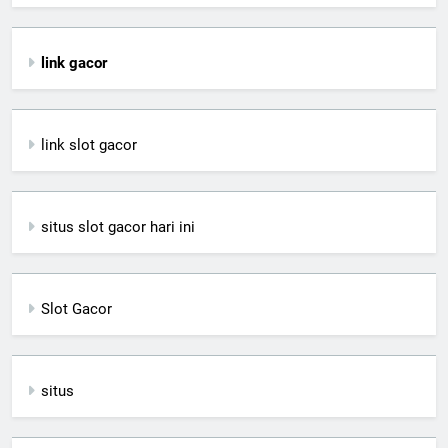
link gacor
link slot gacor
situs slot gacor hari ini
Slot Gacor
situs