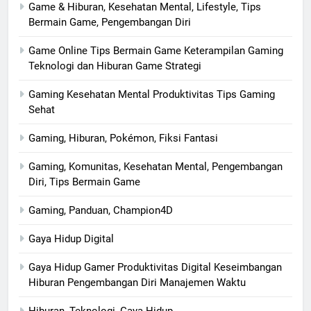
Game & Hiburan, Kesehatan Mental, Lifestyle, Tips
Bermain Game, Pengembangan Diri
Game Online Tips Bermain Game Keterampilan Gaming
Teknologi dan Hiburan Game Strategi
Gaming Kesehatan Mental Produktivitas Tips Gaming
Sehat
Gaming, Hiburan, Pokémon, Fiksi Fantasi
Gaming, Komunitas, Kesehatan Mental, Pengembangan
Diri, Tips Bermain Game
Gaming, Panduan, Champion4D
Gaya Hidup Digital
Gaya Hidup Gamer Produktivitas Digital Keseimbangan
Hiburan Pengembangan Diri Manajemen Waktu