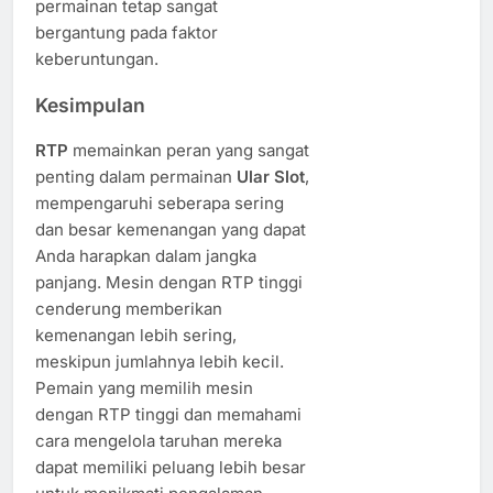
permainan tetap sangat
bergantung pada faktor
keberuntungan.
Kesimpulan
RTP
memainkan peran yang sangat
penting dalam permainan
Ular Slot
,
mempengaruhi seberapa sering
dan besar kemenangan yang dapat
Anda harapkan dalam jangka
panjang. Mesin dengan RTP tinggi
cenderung memberikan
kemenangan lebih sering,
meskipun jumlahnya lebih kecil.
Pemain yang memilih mesin
dengan RTP tinggi dan memahami
cara mengelola taruhan mereka
dapat memiliki peluang lebih besar