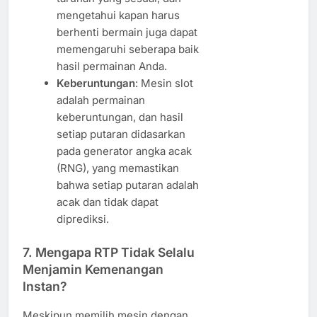
mengetahui kapan harus
berhenti bermain juga dapat
memengaruhi seberapa baik
hasil permainan Anda.
Keberuntungan
: Mesin slot
adalah permainan
keberuntungan, dan hasil
setiap putaran didasarkan
pada generator angka acak
(RNG), yang memastikan
bahwa setiap putaran adalah
acak dan tidak dapat
diprediksi.
7. Mengapa RTP Tidak Selalu
Menjamin Kemenangan
Instan?
Meskipun memilih mesin dengan