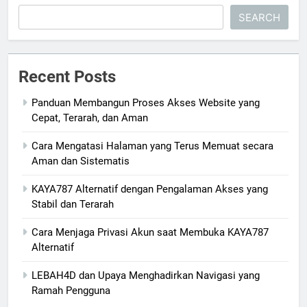
SEARCH
Recent Posts
Panduan Membangun Proses Akses Website yang
Cepat, Terarah, dan Aman
Cara Mengatasi Halaman yang Terus Memuat secara
Aman dan Sistematis
KAYA787 Alternatif dengan Pengalaman Akses yang
Stabil dan Terarah
Cara Menjaga Privasi Akun saat Membuka KAYA787
Alternatif
LEBAH4D dan Upaya Menghadirkan Navigasi yang
Ramah Pengguna