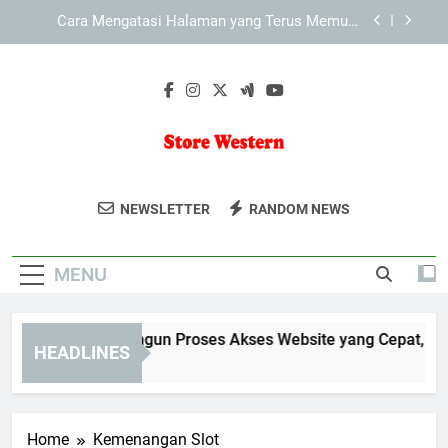
Skip
KAYA787 Alternatif dengan Pengalaman Akses
to
yang Stabil dan Terarah
content
Cara Menjaga Privasi Akun saat Membuka
KAYA787 Alternatif
Panduan Membangun Proses Akses Website yang
Cepat, Terarah, dan Aman
Cara Mengatasi Halaman yang Terus Memuat
secara Aman dan Sistematis
Store Western
Temukan Pakaian Dan Perlengkapan
KAYA787 Alternatif dengan Pengalaman Akses
NEWSLETTER
RANDOM NEWS
yang Stabil dan Terarah
Bertema Western Di Store Western. Gaya
Cara Menjaga Privasi Akun saat Membuka
Khas Yang Menambah Karakter Anda.
KAYA787 Alternatif
MENU
anduan Membangun Proses Akses Website yang Cepat, Terar
HEADLINES
 Weeks Ago
Home
Kemenangan Slot