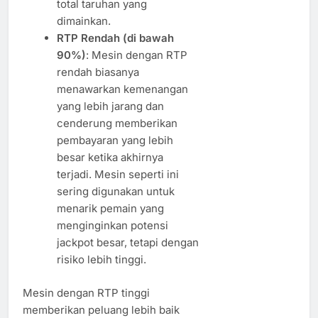
total taruhan yang
dimainkan.
RTP Rendah (di bawah
90%)
: Mesin dengan RTP
rendah biasanya
menawarkan kemenangan
yang lebih jarang dan
cenderung memberikan
pembayaran yang lebih
besar ketika akhirnya
terjadi. Mesin seperti ini
sering digunakan untuk
menarik pemain yang
menginginkan potensi
jackpot besar, tetapi dengan
risiko lebih tinggi.
Mesin dengan RTP tinggi
memberikan peluang lebih baik