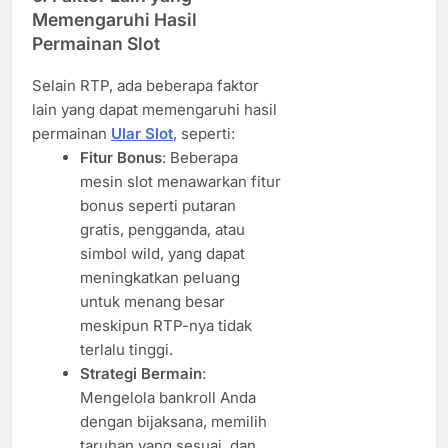
Memengaruhi Hasil
Permainan Slot
Selain RTP, ada beberapa faktor
lain yang dapat memengaruhi hasil
permainan
Ular Slot
, seperti:
Fitur Bonus
: Beberapa
mesin slot menawarkan fitur
bonus seperti putaran
gratis, pengganda, atau
simbol wild, yang dapat
meningkatkan peluang
untuk menang besar
meskipun RTP-nya tidak
terlalu tinggi.
Strategi Bermain
:
Mengelola bankroll Anda
dengan bijaksana, memilih
taruhan yang sesuai, dan