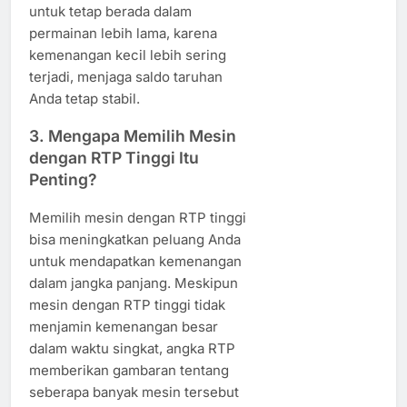
untuk tetap berada dalam
permainan lebih lama, karena
kemenangan kecil lebih sering
terjadi, menjaga saldo taruhan
Anda tetap stabil.
3. Mengapa Memilih Mesin
dengan RTP Tinggi Itu
Penting?
Memilih mesin dengan RTP tinggi
bisa meningkatkan peluang Anda
untuk mendapatkan kemenangan
dalam jangka panjang. Meskipun
mesin dengan RTP tinggi tidak
menjamin kemenangan besar
dalam waktu singkat, angka RTP
memberikan gambaran tentang
seberapa banyak mesin tersebut