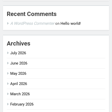
Recent Comments
A WordPress Commenter
on
Hello world!
Archives
July 2026
June 2026
May 2026
April 2026
March 2026
February 2026