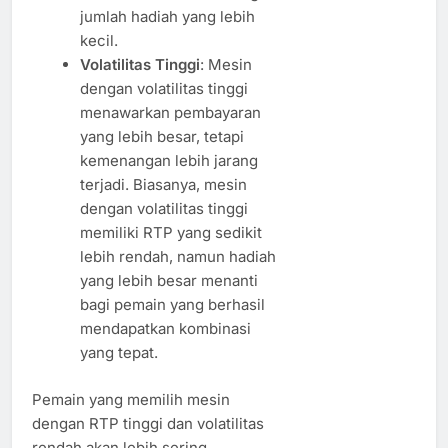
jumlah hadiah yang lebih
kecil.
Volatilitas Tinggi
: Mesin
dengan volatilitas tinggi
menawarkan pembayaran
yang lebih besar, tetapi
kemenangan lebih jarang
terjadi. Biasanya, mesin
dengan volatilitas tinggi
memiliki RTP yang sedikit
lebih rendah, namun hadiah
yang lebih besar menanti
bagi pemain yang berhasil
mendapatkan kombinasi
yang tepat.
Pemain yang memilih mesin
dengan RTP tinggi dan volatilitas
rendah akan lebih sering