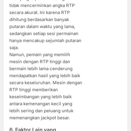
tidak mencerminkan angka RTP
secara akurat. Ini karena RTP
dihitung berdasarkan banyak
putaran dalam waktu yang lama,
sedangkan setiap sesi permainan
hanya mencakup sejumlah putaran
saja.
Namun, pemain yang memilih
mesin dengan RTP tinggi dan
bermain lebih lama cenderung
mendapatkan hasil yang lebih baik
secara keseluruhan. Mesin dengan
RTP tinggi memberikan
keseimbangan yang lebih baik
antara kemenangan kecil yang
lebih sering dan peluang untuk
memenangkan jackpot besar.
6. Faktor Lain yang