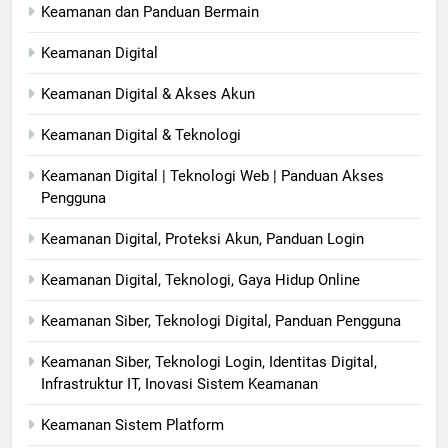
Keamanan dan Panduan Bermain
Keamanan Digital
Keamanan Digital & Akses Akun
Keamanan Digital & Teknologi
Keamanan Digital | Teknologi Web | Panduan Akses
Pengguna
Keamanan Digital, Proteksi Akun, Panduan Login
Keamanan Digital, Teknologi, Gaya Hidup Online
Keamanan Siber, Teknologi Digital, Panduan Pengguna
Keamanan Siber, Teknologi Login, Identitas Digital,
Infrastruktur IT, Inovasi Sistem Keamanan
Keamanan Sistem Platform