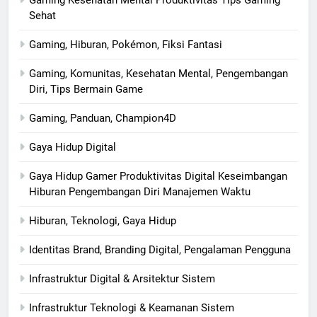
Gaming Kesehatan Mental Produktivitas Tips Gaming
Sehat
Gaming, Hiburan, Pokémon, Fiksi Fantasi
Gaming, Komunitas, Kesehatan Mental, Pengembangan
Diri, Tips Bermain Game
Gaming, Panduan, Champion4D
Gaya Hidup Digital
Gaya Hidup Gamer Produktivitas Digital Keseimbangan
Hiburan Pengembangan Diri Manajemen Waktu
Hiburan, Teknologi, Gaya Hidup
Identitas Brand, Branding Digital, Pengalaman Pengguna
Infrastruktur Digital & Arsitektur Sistem
Infrastruktur Teknologi & Keamanan Sistem