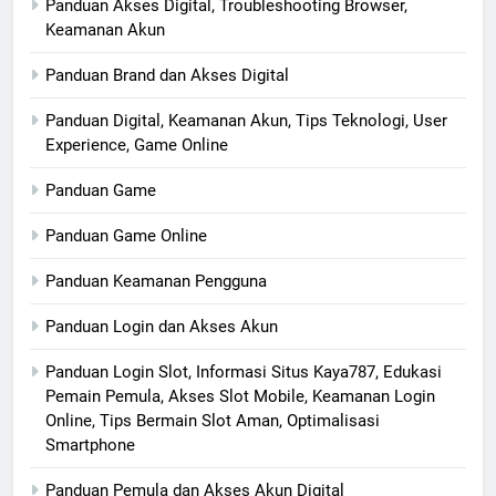
Panduan Akses Digital, Troubleshooting Browser,
Keamanan Akun
Panduan Brand dan Akses Digital
Panduan Digital, Keamanan Akun, Tips Teknologi, User
Experience, Game Online
Panduan Game
Panduan Game Online
Panduan Keamanan Pengguna
Panduan Login dan Akses Akun
Panduan Login Slot, Informasi Situs Kaya787, Edukasi
Pemain Pemula, Akses Slot Mobile, Keamanan Login
Online, Tips Bermain Slot Aman, Optimalisasi
Smartphone
Panduan Pemula dan Akses Akun Digital