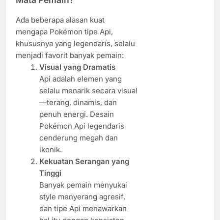
Ada beberapa alasan kuat
mengapa Pokémon tipe Api,
khususnya yang legendaris, selalu
menjadi favorit banyak pemain:
Visual yang Dramatis
Api adalah elemen yang
selalu menarik secara visual
—terang, dinamis, dan
penuh energi. Desain
Pokémon Api legendaris
cenderung megah dan
ikonik.
Kekuatan Serangan yang
Tinggi
Banyak pemain menyukai
style menyerang agresif,
dan tipe Api menawarkan