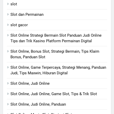
slot
Slot dan Permainan
slot gacor
Slot Online Strategi Bermain Slot Panduan Judi Online
Tips dan Trik Kasino Platform Permainan Digital
Slot Online, Bonus Slot, Strategi Bermain, Tips Klaim
Bonus, Panduan Slot
Slot Online, Game Terpercaya, Strategi Menang, Panduan
Judi, Tips Maxwin, Hiburan Digital
Slot Online, Judi Online
Slot Online, Judi Online, Game Slot, Tips & Trik Slot
Slot Online, Judi Online, Panduan