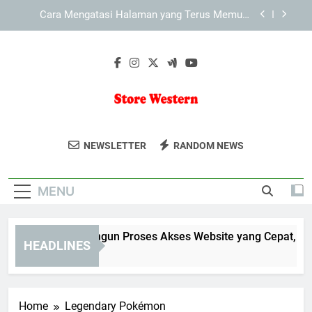
Skip
KAYA787 Alternatif dengan Pengalaman Akses
to
yang Stabil dan Terarah
content
Cara Menjaga Privasi Akun saat Membuka
KAYA787 Alternatif
Panduan Membangun Proses Akses Website yang
Cepat, Terarah, dan Aman
Cara Mengatasi Halaman yang Terus Memuat
secara Aman dan Sistematis
Store Western
Temukan Pakaian Dan Perlengkapan
KAYA787 Alternatif dengan Pengalaman Akses
NEWSLETTER
RANDOM NEWS
yang Stabil dan Terarah
Bertema Western Di Store Western. Gaya
Cara Menjaga Privasi Akun saat Membuka
Khas Yang Menambah Karakter Anda.
KAYA787 Alternatif
MENU
nduan Membangun Proses Akses Website yang Cepat, Terara
HEADLINES
Weeks Ago
Home
Legendary Pokémon