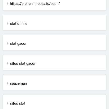
https://cibiruhilir.desa.id/push/
slot online
slot gacor
situs slot gacor
spaceman
situs slot