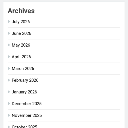
Archives
July 2026
June 2026
May 2026
April 2026
March 2026
February 2026
January 2026
December 2025
November 2025
October 2025