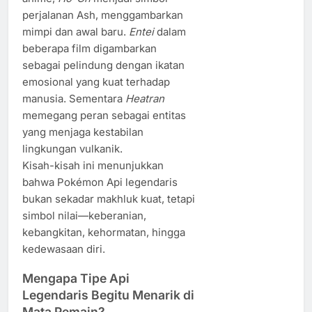
perjalanan Ash, menggambarkan
mimpi dan awal baru.
Entei
dalam
beberapa film digambarkan
sebagai pelindung dengan ikatan
emosional yang kuat terhadap
manusia. Sementara
Heatran
memegang peran sebagai entitas
yang menjaga kestabilan
lingkungan vulkanik.
Kisah-kisah ini menunjukkan
bahwa Pokémon Api legendaris
bukan sekadar makhluk kuat, tetapi
simbol nilai—keberanian,
kebangkitan, kehormatan, hingga
kedewasaan diri.
Mengapa Tipe Api
Legendaris Begitu Menarik di
Mata Pemain?