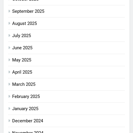
September 2025
August 2025
July 2025
June 2025
May 2025
April 2025
March 2025
February 2025
January 2025
December 2024