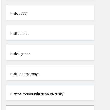
slot 777
situs slot
slot gacor
situs terpercaya
https://cibiruhilir.desa.id/push/