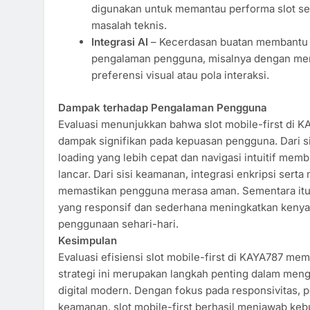
digunakan untuk memantau performa slot se
masalah teknis.
Integrasi AI
– Kecerdasan buatan membantu
pengalaman pengguna, misalnya dengan me
preferensi visual atau pola interaksi.
Dampak terhadap Pengalaman Pengguna
Evaluasi menunjukkan bahwa slot mobile-first di
dampak signifikan pada kepuasan pengguna. Dari si
loading yang lebih cepat dan navigasi intuitif membu
lancar. Dari sisi keamanan, integrasi enkripsi serta
memastikan pengguna merasa aman. Sementara itu
yang responsif dan sederhana meningkatkan keny
penggunaan sehari-hari.
Kesimpulan
Evaluasi efisiensi slot mobile-first di KAYA787 m
strategi ini merupakan langkah penting dalam men
digital modern. Dengan fokus pada responsivitas, 
keamanan, slot mobile-first berhasil menjawab ke