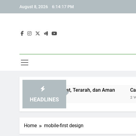
Skip
August 8, 2026
6:14:18 PM
to
content
Sto
Temukan P
ebsite yang Cepat, Terarah, dan Aman
Cara Mengatas
2 Weeks Ago
HEADLINES
Home
mobile-first design