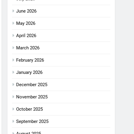
June 2026
May 2026
April 2026
March 2026
February 2026
January 2026
December 2025
November 2025
October 2025
September 2025
August 2025