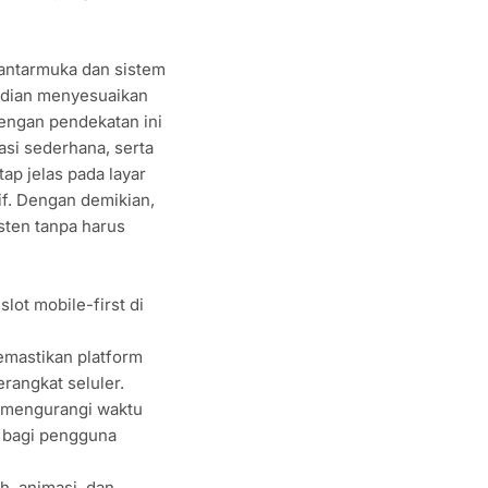
antarmuka dan sistem
mudian menyesuaikan
dengan pendekatan ini
asi sederhana, serta
ap jelas pada layar
tif. Dengan demikian,
ten tanpa harus
lot mobile-first di
emastikan platform
rangkat seluler.
k mengurangi waktu
 bagi pengguna
h, animasi, dan