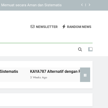
s Memuat secara Aman dan Sistematis
alaman Akses yang Stabil dan Terarah
Akun saat Membuka KAYA787 Alternatif
NEWSLETTER
RANDOM NEWS
bsite yang Cepat, Terarah, dan Aman
 Gaya Khas Yang Menambah Karakter Anda.
s Memuat secara Aman dan Sistematis
alaman Akses yang Stabil dan Terarah
Akun saat Membuka KAYA787 Alternatif
KAYA787 Alternatif dengan Pengalaman Akses yang Stab
3 Weeks Ago