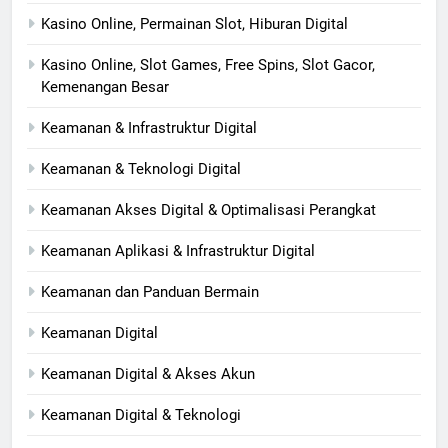
Kasino Online, Permainan Slot, Hiburan Digital
Kasino Online, Slot Games, Free Spins, Slot Gacor,
Kemenangan Besar
Keamanan & Infrastruktur Digital
Keamanan & Teknologi Digital
Keamanan Akses Digital & Optimalisasi Perangkat
Keamanan Aplikasi & Infrastruktur Digital
Keamanan dan Panduan Bermain
Keamanan Digital
Keamanan Digital & Akses Akun
Keamanan Digital & Teknologi