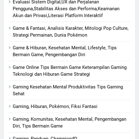
Evaluasi Sistem Digital,UX dan Perjalanan
Pengguna,Stabilitas Akses dan Performa,Keamanan
Akun dan Privasi,Literasi Platform Interaktif
Game & Fantasi, Analisis Karakter, Mitologi Pop Culture,
Strategi Permainan, Dunia Pokémon
Game & Hiburan, Kesehatan Mental, Lifestyle, Tips
Bermain Game, Pengembangan Diri
Game Online Tips Bermain Game Keterampilan Gaming
Teknologi dan Hiburan Game Strategi
Gaming Kesehatan Mental Produktivitas Tips Gaming
Sehat
Gaming, Hiburan, Pokémon, Fiksi Fantasi
Gaming, Komunitas, Kesehatan Mental, Pengembangan
Diri, Tips Bermain Game
Gaming, Panduan, Champion4D