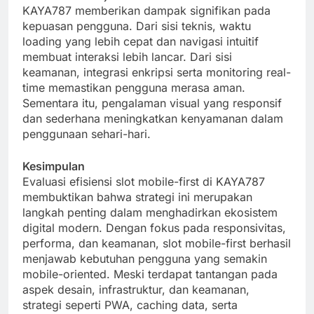
KAYA787 memberikan dampak signifikan pada
kepuasan pengguna. Dari sisi teknis, waktu
loading yang lebih cepat dan navigasi intuitif
membuat interaksi lebih lancar. Dari sisi
keamanan, integrasi enkripsi serta monitoring real-
time memastikan pengguna merasa aman.
Sementara itu, pengalaman visual yang responsif
dan sederhana meningkatkan kenyamanan dalam
penggunaan sehari-hari.
Kesimpulan
Evaluasi efisiensi slot mobile-first di KAYA787
membuktikan bahwa strategi ini merupakan
langkah penting dalam menghadirkan ekosistem
digital modern. Dengan fokus pada responsivitas,
performa, dan keamanan, slot mobile-first berhasil
menjawab kebutuhan pengguna yang semakin
mobile-oriented. Meski terdapat tantangan pada
aspek desain, infrastruktur, dan keamanan,
strategi seperti PWA, caching data, serta