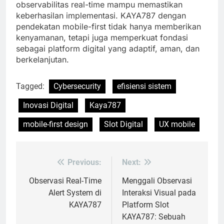
observabilitas real-time mampu memastikan
keberhasilan implementasi. KAYA787 dengan
pendekatan mobile-first tidak hanya memberikan
kenyamanan, tetapi juga memperkuat fondasi
sebagai platform digital yang adaptif, aman, dan
berkelanjutan.
Tagged:
Cybersecurity
efisiensi sistem
Inovasi Digital
Kaya787
mobile-first design
Slot Digital
UX mobile
Previous:
Next:
Post
navigation
Observasi Real-Time
Menggali Observasi
Alert System di
Interaksi Visual pada
KAYA787
Platform Slot
KAYA787: Sebuah