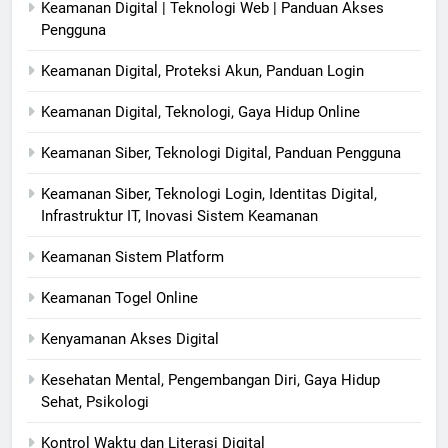
Keamanan Digital | Teknologi Web | Panduan Akses
Pengguna
Keamanan Digital, Proteksi Akun, Panduan Login
Keamanan Digital, Teknologi, Gaya Hidup Online
Keamanan Siber, Teknologi Digital, Panduan Pengguna
Keamanan Siber, Teknologi Login, Identitas Digital,
Infrastruktur IT, Inovasi Sistem Keamanan
Keamanan Sistem Platform
Keamanan Togel Online
Kenyamanan Akses Digital
Kesehatan Mental, Pengembangan Diri, Gaya Hidup
Sehat, Psikologi
Kontrol Waktu dan Literasi Digital