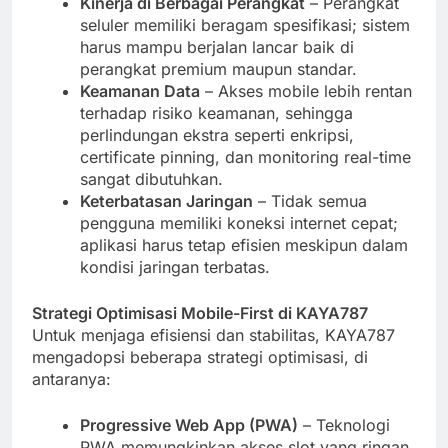
Kinerja di Berbagai Perangkat
– Perangkat
seluler memiliki beragam spesifikasi; sistem
harus mampu berjalan lancar baik di
perangkat premium maupun standar.
Keamanan Data
– Akses mobile lebih rentan
terhadap risiko keamanan, sehingga
perlindungan ekstra seperti enkripsi,
certificate pinning, dan monitoring real-time
sangat dibutuhkan.
Keterbatasan Jaringan
– Tidak semua
pengguna memiliki koneksi internet cepat;
aplikasi harus tetap efisien meskipun dalam
kondisi jaringan terbatas.
Strategi Optimisasi Mobile-First di KAYA787
Untuk menjaga efisiensi dan stabilitas, KAYA787
mengadopsi beberapa strategi optimisasi, di
antaranya:
Progressive Web App (PWA)
– Teknologi
PWA memungkinkan akses slot yang ringan,