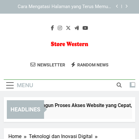
Skip
KAYA787 Alternatif dengan Pengalaman Akses
to
yang Stabil dan Terarah
content
Cara Menjaga Privasi Akun saat Membuka
KAYA787 Alternatif
Panduan Membangun Proses Akses Website yang
Cepat, Terarah, dan Aman
Cara Mengatasi Halaman yang Terus Memuat
secara Aman dan Sistematis
Store Western
Temukan Pakaian Dan Perlengkapan
KAYA787 Alternatif dengan Pengalaman Akses
NEWSLETTER
RANDOM NEWS
yang Stabil dan Terarah
Bertema Western Di Store Western. Gaya
Cara Menjaga Privasi Akun saat Membuka
Khas Yang Menambah Karakter Anda.
KAYA787 Alternatif
MENU
nduan Membangun Proses Akses Website yang Cepat, Terar
HEADLINES
Weeks Ago
Home
Teknologi dan Inovasi Digital