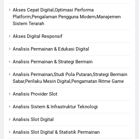
Akses Cepat Digital,Optimasi Performa
Platform,Pengalaman Pengguna Modern,Manajemen
Sistem Terarah
Akses Digital Responsif
Analisis Permainan & Edukasi Digital
Analisis Permainan & Strategi Bermain
Analisis Permainan,Studi Pola Putaran,Strategi Bermain
Sabar,Perilaku Mesin Digital,Pengamatan Ritme Game
Analisis Provider Slot
Analisis Sistem & Infrastruktur Teknologi
Analisis Slot Digital
Analisis Slot Digital & Statistik Permainan