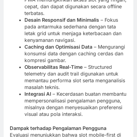
cepat, dan dapat digunakan secara offline
terbatas.
Desain Responsif dan Minimalis
– Fokus
pada antarmuka sederhana dengan tata
letak grid untuk menjaga keterbacaan dan
kenyamanan navigasi.
Caching dan Optimisasi Data
– Mengurangi
konsumsi data dengan caching cerdas dan
kompresi gambar.
Observabilitas Real-Time
– Structured
telemetry dan audit trail digunakan untuk
memantau performa slot serta menganalisis
masalah teknis.
Integrasi AI
– Kecerdasan buatan membantu
mempersonalisasi pengalaman pengguna,
misalnya dengan menyesuaikan preferensi
visual atau pola interaksi.
Dampak terhadap Pengalaman Pengguna
Evaluasi menunjukkan bahwa slot mobile-first di