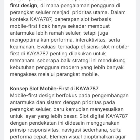
first design
, di mana pengalaman pengguna di
perangkat seluler menjadi prioritas utama. Dalam
konteks KAYA787, penerapan slot berbasis
mobile-first tidak hanya sekadar membuat
antarmuka lebih ramah seluler, tetapi juga
mengoptimalkan performa, interaktivitas, serta
keamanan. Evaluasi terhadap efisiensi slot mobile-
first di KAYA787 penting dilakukan untuk
memahami seberapa baik strategi ini mendukung
kebutuhan pengguna modern yang lebih banyak
mengakses melalui perangkat mobile.
Konsep Slot Mobile-First di KAYA787
Mobile-first design berfokus pada pengembangan
antarmuka dan sistem dengan prioritas pada
perangkat seluler, baru kemudian menyesuaikan
untuk layar yang lebih besar. Slot digital KAYA787
dengan pendekatan ini didesain menggunakan
prinsip responsivitas, navigasi sederhana, serta
performa cepat. Elemen visual dioptimalkan agar