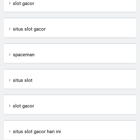
slot gacor
situs slot gacor
spaceman
situs slot
slot gacor
situs slot gacor hari ini