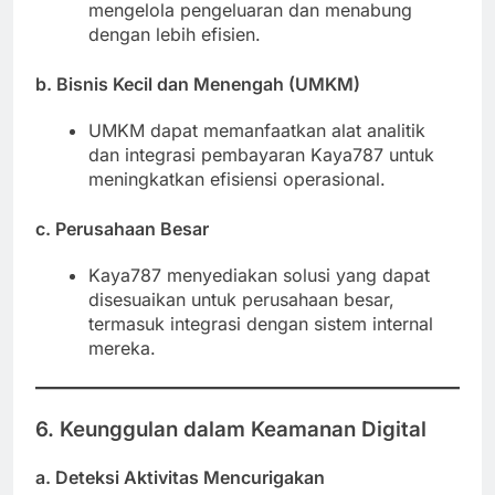
mengelola pengeluaran dan menabung
dengan lebih efisien.
b. Bisnis Kecil dan Menengah (UMKM)
UMKM dapat memanfaatkan alat analitik
dan integrasi pembayaran Kaya787 untuk
meningkatkan efisiensi operasional.
c. Perusahaan Besar
Kaya787 menyediakan solusi yang dapat
disesuaikan untuk perusahaan besar,
termasuk integrasi dengan sistem internal
mereka.
6. Keunggulan dalam Keamanan Digital
a. Deteksi Aktivitas Mencurigakan