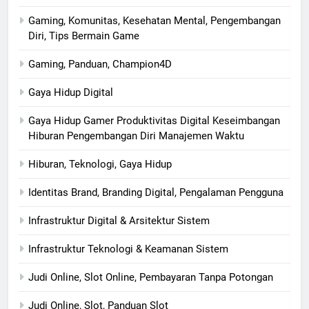
Gaming, Komunitas, Kesehatan Mental, Pengembangan
Diri, Tips Bermain Game
Gaming, Panduan, Champion4D
Gaya Hidup Digital
Gaya Hidup Gamer Produktivitas Digital Keseimbangan
Hiburan Pengembangan Diri Manajemen Waktu
Hiburan, Teknologi, Gaya Hidup
Identitas Brand, Branding Digital, Pengalaman Pengguna
Infrastruktur Digital & Arsitektur Sistem
Infrastruktur Teknologi & Keamanan Sistem
Judi Online, Slot Online, Pembayaran Tanpa Potongan
Judi Online, Slot, Panduan Slot