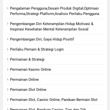
Pengalaman Pengguna,Desain Produk Digital,Optimasi
Performa,Strategi Platform,Analisis Perilaku Pengguna
Pengembangan Diri Keterampilan Hidup Motivasi &
Inspirasi Kesehatan Mental Keterampilan Sosial
Pengembangan Diri, Gaya Hidup Positif
Perilaku Pemain & Strategi Login
Permainan & Strategi
Permainan Kasino Online
Permainan Online
Permainan Slot Online
Permainan Slot, Casino Online, Panduan Bermain Slot
Permainan Slot, Panduan Casino, Tips dan Trik