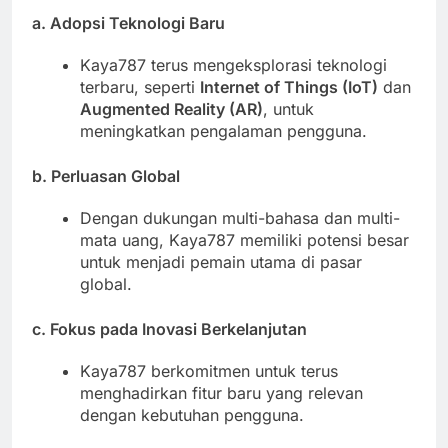
a. Adopsi Teknologi Baru
Kaya787 terus mengeksplorasi teknologi
terbaru, seperti
Internet of Things (IoT)
dan
Augmented Reality (AR)
, untuk
meningkatkan pengalaman pengguna.
b. Perluasan Global
Dengan dukungan multi-bahasa dan multi-
mata uang, Kaya787 memiliki potensi besar
untuk menjadi pemain utama di pasar
global.
c. Fokus pada Inovasi Berkelanjutan
Kaya787 berkomitmen untuk terus
menghadirkan fitur baru yang relevan
dengan kebutuhan pengguna.