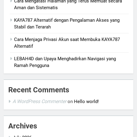
Cara Mengatasi Halaman yang Terus Memuat secara
Aman dan Sistematis
KAYA787 Alternatif dengan Pengalaman Akses yang
Stabil dan Terarah
Cara Menjaga Privasi Akun saat Membuka KAYA787
Alternatif
LEBAH4D dan Upaya Menghadirkan Navigasi yang
Ramah Pengguna
Recent Comments
A WordPress Commenter
on
Hello world!
Archives