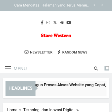
Skip
KAYA787 Alternatif dengan Pengalaman Akses
to
yang Stabil dan Terarah
content
Cara Menjaga Privasi Akun saat Membuka
KAYA787 Alternatif
Panduan Membangun Proses Akses Website yang
Cepat, Terarah, dan Aman
Cara Mengatasi Halaman yang Terus Memuat
secara Aman dan Sistematis
Store Western
Temukan Pakaian Dan Perlengkapan
KAYA787 Alternatif dengan Pengalaman Akses
NEWSLETTER
RANDOM NEWS
yang Stabil dan Terarah
Bertema Western Di Store Western. Gaya
Cara Menjaga Privasi Akun saat Membuka
Khas Yang Menambah Karakter Anda.
KAYA787 Alternatif
MENU
anduan Membangun Proses Akses Website yang Cepat, Terar
HEADLINES
Weeks Ago
Home
Teknologi dan Inovasi Digital