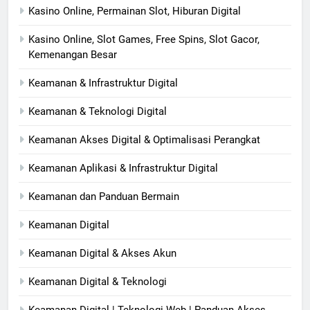
Kasino Online, Permainan Slot, Hiburan Digital
Kasino Online, Slot Games, Free Spins, Slot Gacor,
Kemenangan Besar
Keamanan & Infrastruktur Digital
Keamanan & Teknologi Digital
Keamanan Akses Digital & Optimalisasi Perangkat
Keamanan Aplikasi & Infrastruktur Digital
Keamanan dan Panduan Bermain
Keamanan Digital
Keamanan Digital & Akses Akun
Keamanan Digital & Teknologi
Keamanan Digital | Teknologi Web | Panduan Akses