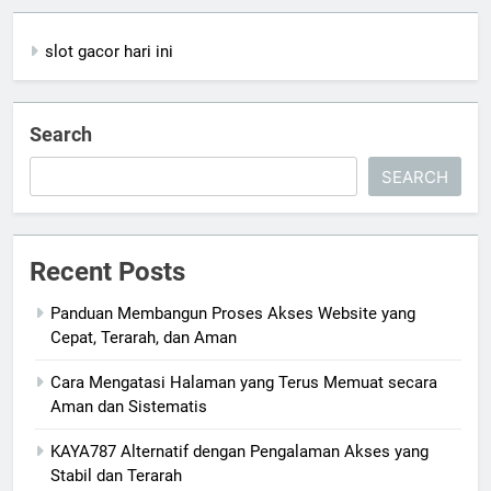
slot gacor hari ini
Search
SEARCH
Recent Posts
Panduan Membangun Proses Akses Website yang
Cepat, Terarah, dan Aman
Cara Mengatasi Halaman yang Terus Memuat secara
Aman dan Sistematis
KAYA787 Alternatif dengan Pengalaman Akses yang
Stabil dan Terarah