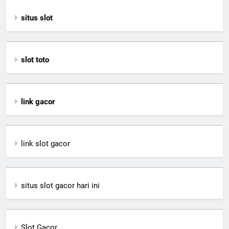
situs slot
slot toto
link gacor
link slot gacor
situs slot gacor hari ini
Slot Gacor