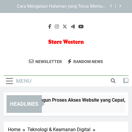
Skip
KAYA787 Alternatif dengan Pengalaman Akses
to
yang Stabil dan Terarah
content
Cara Menjaga Privasi Akun saat Membuka
KAYA787 Alternatif
Panduan Membangun Proses Akses Website yang
Cepat, Terarah, dan Aman
Cara Mengatasi Halaman yang Terus Memuat
secara Aman dan Sistematis
Store Western
Temukan Pakaian Dan Perlengkapan
KAYA787 Alternatif dengan Pengalaman Akses
NEWSLETTER
RANDOM NEWS
yang Stabil dan Terarah
Bertema Western Di Store Western. Gaya
Cara Menjaga Privasi Akun saat Membuka
Khas Yang Menambah Karakter Anda.
KAYA787 Alternatif
MENU
nduan Membangun Proses Akses Website yang Cepat, Terar
HEADLINES
Weeks Ago
Home
Teknologi & Keamanan Digital