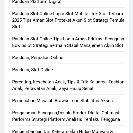
Panduan Platform Digital
Panduan Slot Online Login Slot Mobile Link Slot Terbaru
2025 Tips Aman Slot Proteksi Akun Slot Strategi Pemula
Slot
Panduan Slot Online Tips Login Aman Edukasi Pengguna
Edwinslot Strategi Bermain Stabil Manajemen Akun Slot
Panduan, Perjudian Online
Panduan, Slot Online
Parenting, Kesehatan Anak, Tips & Trik Keluarga, Fashion
Anak, Perawatan Anak, Gaya Hidup Sehat
Pemecahan Masalah Browser dan Stabilitas Akses
Pengalaman Pengguna,Desain Produk Digital,Optimasi
Performa,Strategi Platform,Analisis Perilaku Pengguna
Pengembangan Diri Keterampilan Hidup Motivasi &