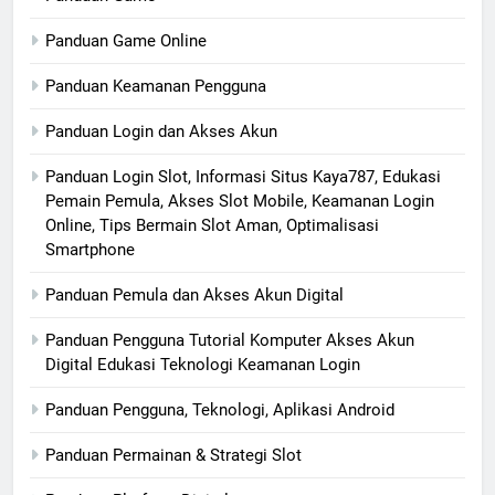
Panduan Game Online
Panduan Keamanan Pengguna
Panduan Login dan Akses Akun
Panduan Login Slot, Informasi Situs Kaya787, Edukasi
Pemain Pemula, Akses Slot Mobile, Keamanan Login
Online, Tips Bermain Slot Aman, Optimalisasi
Smartphone
Panduan Pemula dan Akses Akun Digital
Panduan Pengguna Tutorial Komputer Akses Akun
Digital Edukasi Teknologi Keamanan Login
Panduan Pengguna, Teknologi, Aplikasi Android
Panduan Permainan & Strategi Slot