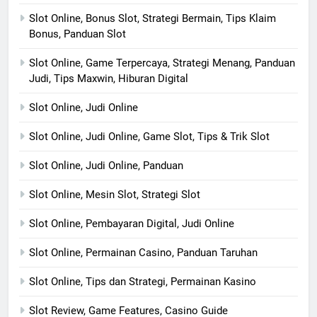
Slot Online, Bonus Slot, Strategi Bermain, Tips Klaim
Bonus, Panduan Slot
Slot Online, Game Terpercaya, Strategi Menang, Panduan
Judi, Tips Maxwin, Hiburan Digital
Slot Online, Judi Online
Slot Online, Judi Online, Game Slot, Tips & Trik Slot
Slot Online, Judi Online, Panduan
Slot Online, Mesin Slot, Strategi Slot
Slot Online, Pembayaran Digital, Judi Online
Slot Online, Permainan Casino, Panduan Taruhan
Slot Online, Tips dan Strategi, Permainan Kasino
Slot Review, Game Features, Casino Guide