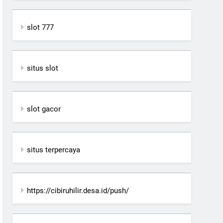
slot 777
situs slot
slot gacor
situs terpercaya
https://cibiruhilir.desa.id/push/