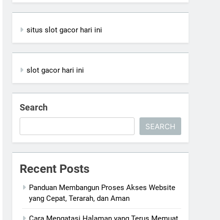
situs slot gacor hari ini
slot gacor hari ini
Search
SEARCH
Recent Posts
Panduan Membangun Proses Akses Website
yang Cepat, Terarah, dan Aman
Cara Mengatasi Halaman yang Terus Memuat