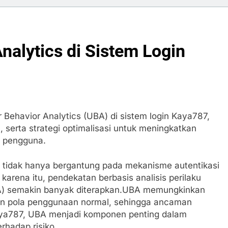
nalytics di Sistem Login
 Behavior Analytics (UBA) di sistem login Kaya787,
serta strategi optimalisasi untuk meningkatkan
n pengguna.
n tidak hanya bergantung pada mekanisme autentikasi
 karena itu, pendekatan berbasis analisis perilaku
) semakin banyak diterapkan.UBA memungkinkan
an pola penggunaan normal, sehingga ancaman
 Kaya787, UBA menjadi komponen penting dalam
rhadap risiko.