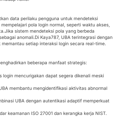
kan data perilaku pengguna untuk mendeteksi
 mempelajari pola login normal, seperti waktu akses,
ata.Jika sistem mendeteksi pola yang berbeda
i sebagai anomali.Di Kaya787, UBA terintegrasi dengan
 memantau setiap interaksi login secara real-time.
nghadirkan beberapa manfaat strategis:
as login mencurigakan dapat segera dikenali meski
UBA membantu mengidentifikasi aktivitas abnormal
binasi UBA dengan autentikasi adaptif memperkuat
ar keamanan ISO 27001 dan kerangka kerja NIST.