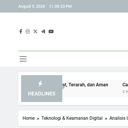
Skip
August 5, 2026
11:38:34 PM
to
content
Sto
Temukan P
ebsite yang Cepat, Terarah, dan Aman
Cara Mengatas
2 Weeks Ago
HEADLINES
Home
Teknologi & Keamanan Digital
Analisis