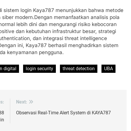
 di sistem login Kaya787 menunjukkan bahwa metode
n siber modern.Dengan memanfaatkan analisis pola
ormal lebih dini dan mengurangi risiko kebocoran
itive dan kebutuhan infrastruktur besar, strategi
uthentication, dan integrasi threat intelligence
engan ini, Kaya787 berhasil menghadirkan sistem
 pada kenyamanan pengguna.
 digital
login security
threat detection
UBA
s:
Next:
88
Observasi Real-Time Alert System di KAYA787
in