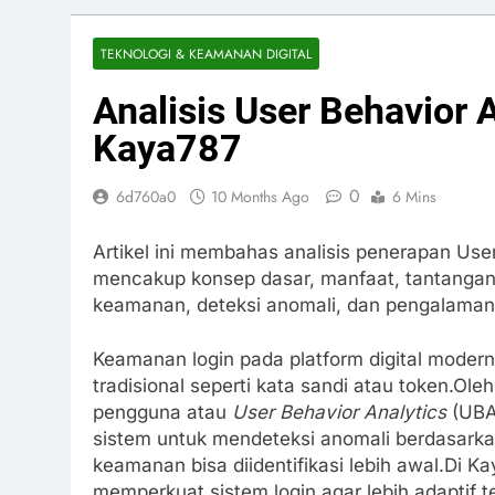
TEKNOLOGI & KEAMANAN DIGITAL
Analisis User Behavior A
Kaya787
0
6d760a0
10 Months Ago
6 Mins
Artikel ini membahas analisis penerapan User
mencakup konsep dasar, manfaat, tantangan, 
keamanan, deteksi anomali, dan pengalama
Keamanan login pada platform digital moder
tradisional seperti kata sandi atau token.Oleh
pengguna atau
User Behavior Analytics
(UBA
sistem untuk mendeteksi anomali berdasark
keamanan bisa diidentifikasi lebih awal.Di
memperkuat sistem login agar lebih adaptif te