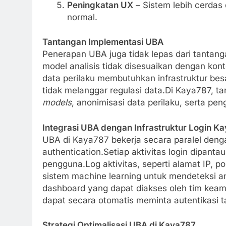
Peningkatan UX
– Sistem lebih cerdas
normal.
Tantangan Implementasi UBA
Penerapan UBA juga tidak lepas dari tantang
model analisis tidak disesuaikan dengan k
data perilaku membutuhkan infrastruktur besa
tidak melanggar regulasi data.Di Kaya787, ta
models
, anonimisasi data perilaku, serta pe
Integrasi UBA dengan Infrastruktur Login K
UBA di Kaya787 bekerja secara paralel denga
authentication.Setiap aktivitas login dipant
pengguna.Log aktivitas, seperti alamat IP, po
sistem machine learning untuk mendeteksi ano
dashboard yang dapat diakses oleh tim keaman
dapat secara otomatis meminta autentikasi 
Strategi Optimalisasi UBA di Kaya787