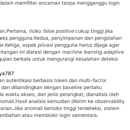
 dalam memfilter ancaman tanpa mengganggu login
an.Pertama, risiko
false positive
cukup tinggi jika
onteks pengguna.Kedua, penyimpanan dan pengolahan
r.Ketiga, aspek privasi pengguna harus dijaga agar
ntangan ini diatasi dengan
machine learning adaptive
ngujian berkala untuk mengurangi kesalahan deteksi.
aya787
n autentikasi berbasis token dan multi-factor
au dan dibandingkan dengan baseline perilaku
la waktu akses, dan jenis perangkat, dianalisis oleh
mali.Hasil analisis kemudian dikirim ke observability
an.Jika anomali berisiko tinggi terdeteksi, sistem
tambahan atau memblokir login sementara.