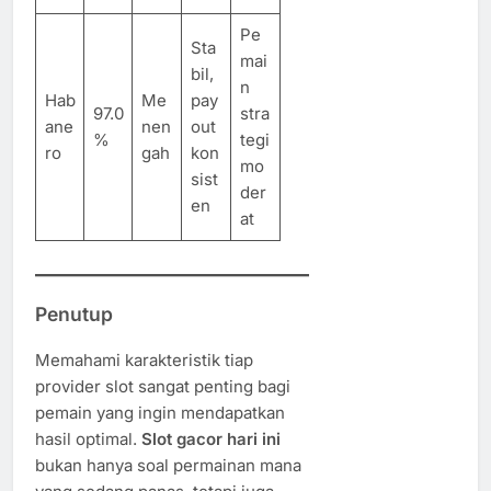
Pe
Sta
mai
bil,
n
Hab
Me
pay
97.0
stra
ane
nen
out
%
tegi
ro
gah
kon
mo
sist
der
en
at
Penutup
Memahami karakteristik tiap
provider slot sangat penting bagi
pemain yang ingin mendapatkan
hasil optimal.
Slot gacor hari ini
bukan hanya soal permainan mana