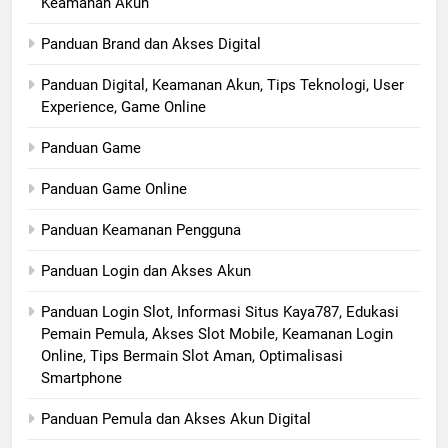
Keamanan Akun
Panduan Brand dan Akses Digital
Panduan Digital, Keamanan Akun, Tips Teknologi, User
Experience, Game Online
Panduan Game
Panduan Game Online
Panduan Keamanan Pengguna
Panduan Login dan Akses Akun
Panduan Login Slot, Informasi Situs Kaya787, Edukasi
Pemain Pemula, Akses Slot Mobile, Keamanan Login
Online, Tips Bermain Slot Aman, Optimalisasi
Smartphone
Panduan Pemula dan Akses Akun Digital