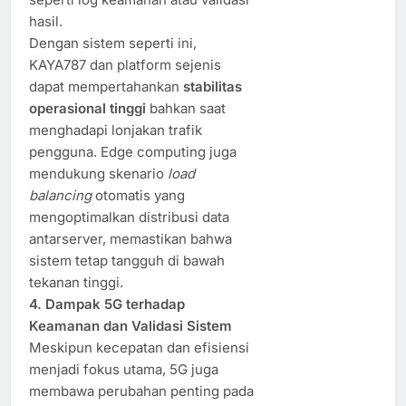
hasil.
Dengan sistem seperti ini,
KAYA787 dan platform sejenis
dapat mempertahankan
stabilitas
operasional tinggi
bahkan saat
menghadapi lonjakan trafik
pengguna. Edge computing juga
mendukung skenario
load
balancing
otomatis yang
mengoptimalkan distribusi data
antarserver, memastikan bahwa
sistem tetap tangguh di bawah
tekanan tinggi.
4. Dampak 5G terhadap
Keamanan dan Validasi Sistem
Meskipun kecepatan dan efisiensi
menjadi fokus utama, 5G juga
membawa perubahan penting pada