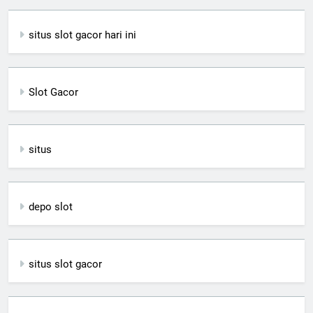
situs slot gacor hari ini
Slot Gacor
situs
depo slot
situs slot gacor