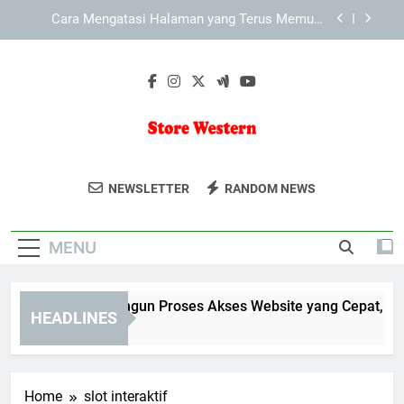
Skip
KAYA787 Alternatif dengan Pengalaman Akses
to
yang Stabil dan Terarah
content
Cara Menjaga Privasi Akun saat Membuka
KAYA787 Alternatif
Panduan Membangun Proses Akses Website yang
Cepat, Terarah, dan Aman
Cara Mengatasi Halaman yang Terus Memuat
secara Aman dan Sistematis
Store Western
Temukan Pakaian Dan Perlengkapan
KAYA787 Alternatif dengan Pengalaman Akses
NEWSLETTER
RANDOM NEWS
yang Stabil dan Terarah
Bertema Western Di Store Western. Gaya
Cara Menjaga Privasi Akun saat Membuka
Khas Yang Menambah Karakter Anda.
KAYA787 Alternatif
MENU
nduan Membangun Proses Akses Website yang Cepat, Terara
HEADLINES
Weeks Ago
Home
slot interaktif