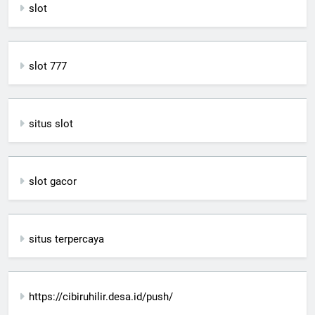
slot
slot 777
situs slot
slot gacor
situs terpercaya
https://cibiruhilir.desa.id/push/