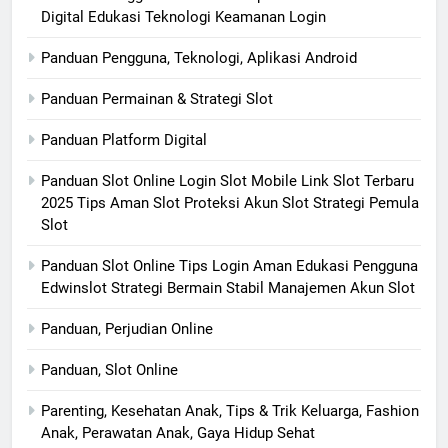
Digital Edukasi Teknologi Keamanan Login
Panduan Pengguna, Teknologi, Aplikasi Android
Panduan Permainan & Strategi Slot
Panduan Platform Digital
Panduan Slot Online Login Slot Mobile Link Slot Terbaru
2025 Tips Aman Slot Proteksi Akun Slot Strategi Pemula
Slot
Panduan Slot Online Tips Login Aman Edukasi Pengguna
Edwinslot Strategi Bermain Stabil Manajemen Akun Slot
Panduan, Perjudian Online
Panduan, Slot Online
Parenting, Kesehatan Anak, Tips & Trik Keluarga, Fashion
Anak, Perawatan Anak, Gaya Hidup Sehat