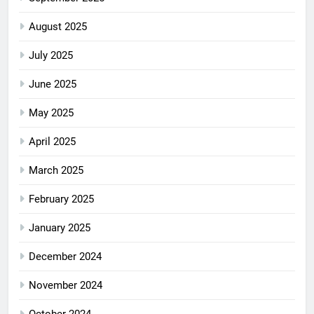
August 2025
July 2025
June 2025
May 2025
April 2025
March 2025
February 2025
January 2025
December 2024
November 2024
October 2024