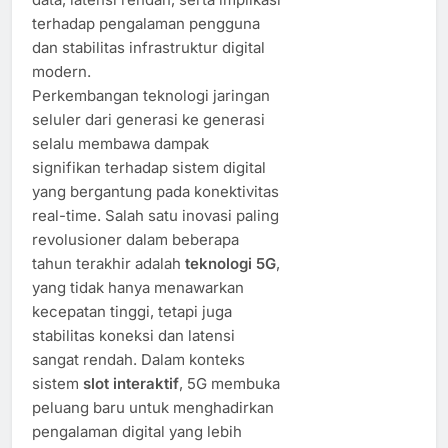
terhadap pengalaman pengguna
dan stabilitas infrastruktur digital
modern.
Perkembangan teknologi jaringan
seluler dari generasi ke generasi
selalu membawa dampak
signifikan terhadap sistem digital
yang bergantung pada konektivitas
real-time. Salah satu inovasi paling
revolusioner dalam beberapa
tahun terakhir adalah
teknologi 5G
,
yang tidak hanya menawarkan
kecepatan tinggi, tetapi juga
stabilitas koneksi dan latensi
sangat rendah. Dalam konteks
sistem
slot interaktif
, 5G membuka
peluang baru untuk menghadirkan
pengalaman digital yang lebih