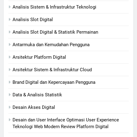
Analisis Sistem & Infrastruktur Teknologi
Analisis Slot Digital
Analisis Slot Digital & Statistik Permainan
Antarmuka dan Kemudahan Pengguna
Arsitektur Platform Digital
Arsitektur Sistem & Infrastruktur Cloud
Brand Digital dan Kepercayaan Pengguna
Data & Analisis Statistik
Desain Akses Digital
Desain dan User Interface Optimasi User Experience
Teknologi Web Modern Review Platform Digital