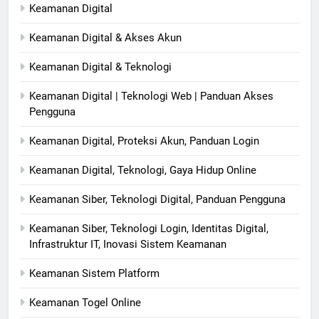
Keamanan Digital
Keamanan Digital & Akses Akun
Keamanan Digital & Teknologi
Keamanan Digital | Teknologi Web | Panduan Akses
Pengguna
Keamanan Digital, Proteksi Akun, Panduan Login
Keamanan Digital, Teknologi, Gaya Hidup Online
Keamanan Siber, Teknologi Digital, Panduan Pengguna
Keamanan Siber, Teknologi Login, Identitas Digital,
Infrastruktur IT, Inovasi Sistem Keamanan
Keamanan Sistem Platform
Keamanan Togel Online