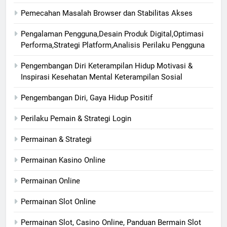
Pemecahan Masalah Browser dan Stabilitas Akses
Pengalaman Pengguna,Desain Produk Digital,Optimasi
Performa,Strategi Platform,Analisis Perilaku Pengguna
Pengembangan Diri Keterampilan Hidup Motivasi &
Inspirasi Kesehatan Mental Keterampilan Sosial
Pengembangan Diri, Gaya Hidup Positif
Perilaku Pemain & Strategi Login
Permainan & Strategi
Permainan Kasino Online
Permainan Online
Permainan Slot Online
Permainan Slot, Casino Online, Panduan Bermain Slot