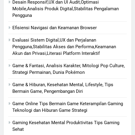
Desain Responsif,UX dan UI Audit,Optimasi
Mobile,Analisis Produk Digital,Stabilitas Pengalaman
Pengguna
Efisiensi Navigasi dan Keamanan Browser
Evaluasi Sistem Digital,UX dan Perjalanan
Pengguna,Stabilitas Akses dan Performa,Keamanan
Akun dan Privasi,Literasi Platform Interaktif
Game & Fantasi, Analisis Karakter, Mitologi Pop Culture,
Strategi Permainan, Dunia Pokémon
Game & Hiburan, Kesehatan Mental, Lifestyle, Tips
Bermain Game, Pengembangan Diri
Game Online Tips Bermain Game Keterampilan Gaming
Teknologi dan Hiburan Game Strategi
Gaming Kesehatan Mental Produktivitas Tips Gaming
Sehat