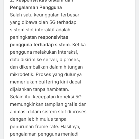
Pengalaman Pengguna
Salah satu keunggulan terbesar
yang dibawa oleh 5G terhadap
sistem slot interaktif adalah
peningkatan
responsivitas
pengguna terhadap sistem
. Ketika
pengguna melakukan interaksi,
data dikirim ke server, diproses,
dan dikembalikan dalam hitungan
mikrodetik. Proses yang dulunya
memerlukan buffering kini dapat
dijalankan tanpa hambatan.
Selain itu, kecepatan koneksi 5G
memungkinkan tampilan grafis dan
animasi dalam sistem slot diproses
dengan lebih mulus tanpa
penurunan frame rate. Hasilnya,
pengalaman pengguna menjadi