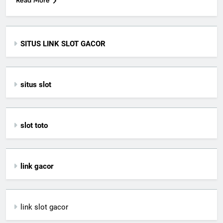
SITUS LINK SLOT GACOR
situs slot
slot toto
link gacor
link slot gacor